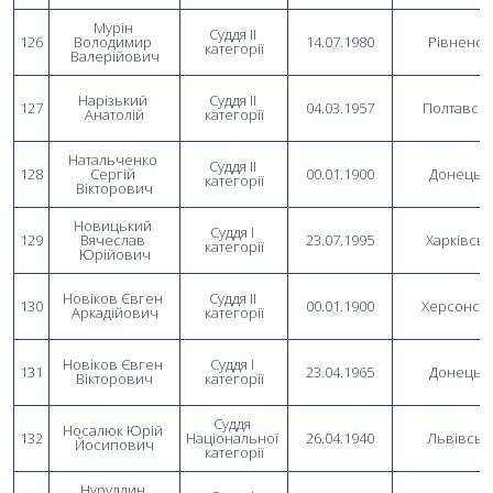
Мурін 
Суддя II 
126
Володимир 
14.07.1980
Рівненсь
категорії
Валерійович
Нарізький 
Суддя II 
127
04.03.1957
Полтавсь
Анатолій
категорії
Натальченко 
Суддя II 
128
Сергій 
00.01.1900
Донецьк
категорії
Вікторович
Новицький 
Суддя I 
129
Вячеслав 
23.07.1995
Харківсь
категорії
Юрійович
Новіков Євген 
Суддя II 
130
00.01.1900
Херсонсь
Аркадійович
категорії
Новіков Євген 
Суддя I 
131
23.04.1965
Донецьк
Вікторович
категорії
Суддя 
Носалюк Юрій 
132
Національної 
26.04.1940
Львівськ
Йосипович
категорії
Нуруллин 