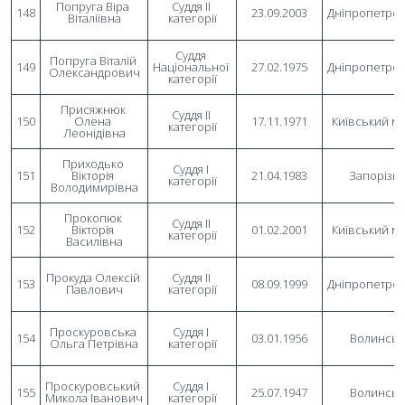
Попруга Віра 
Суддя II 
148
23.09.2003
Дніпропетро
Віталіївна
категорії
Суддя 
Попруга Віталій 
149
Національної 
27.02.1975
Дніпропетро
Олександрович
категорії
Присяжнюк 
Суддя II 
150
Олена 
17.11.1971
Київський м
категорії
Леонідівна
Приходько 
Суддя I 
151
Вікторія 
21.04.1983
Запорізь
категорії
Володимирівна
Прокопюк 
Суддя II 
152
Вікторія 
01.02.2001
Київський м
категорії
Василівна
Прокуда Олексій 
Суддя II 
153
08.09.1999
Дніпропетро
Павлович
категорії
Проскуровська 
Суддя I 
154
03.01.1956
Волинськ
Ольга Петрівна
категорії
Проскуровський 
Суддя I 
155
25.07.1947
Волинськ
Микола Іванович
категорії