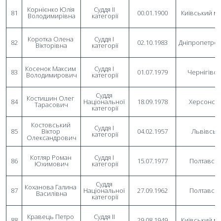
Корнієнко Юлія 
Суддя II 
81
00.01.1900
Київський м
Володимирівна
категорії
Коротка Олена 
Суддя I 
82
02.10.1983
Дніпропетро
Вікторівна
категорії
Косенок Максим 
Суддя I 
83
01.07.1979
Чернігівс
Володимирович
категорії
Суддя 
Костишин Олег 
84
Національної 
18.09.1978
Херсонсь
Тарасович
категорії
Костовський 
Суддя I 
85
Віктор 
04.02.1957
Львівськ
категорії
Олександрович
Котляр Роман 
Суддя I 
86
15.07.1977
Полтавсь
Юхимович
категорії
Суддя 
Коханова Галина 
87
Національної 
27.09.1962
Полтавсь
Василівна
категорії
Кравець Петро 
Суддя II 
88
29.08.1949
Київський м