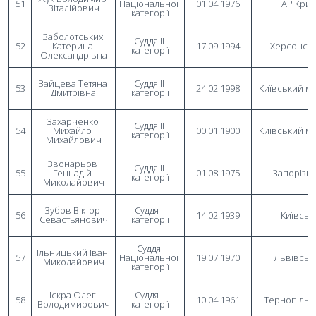
51
Національної 
01.04.1976
АР Кри
Віталійович
категорії
Заболотських 
Суддя II 
52
Катерина 
17.09.1994
Херсонсь
категорії
Олександрівна
Зайцева Тетяна 
Суддя II 
53
24.02.1998
Київський м
Дмитрівна
категорії
Захарченко 
Суддя II 
54
Михайло 
00.01.1900
Київський м
категорії
Михайлович
Звонарьов 
Суддя II 
55
Геннадій 
01.08.1975
Запорізь
категорії
Миколайович
Зубов Віктор 
Суддя I 
56
14.02.1939
Київськ
Севастьянович
категорії
Суддя 
Ільницький Іван 
57
Національної 
19.07.1970
Львівськ
Миколайович
категорії
Іскра Олег 
Суддя I 
58
10.04.1961
Тернопільс
Володимирович
категорії