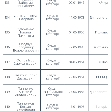
Суддя I 
133
Зайнулла 
09.01.1942
АР Кри
категорії
Зиннатович
Овсієва Таміла 
Суддя II 
134
11.05.1973
Дніпропетро
Вікторівна
категорії
Одарченко 
Суддя I 
135
Наталія 
04.06.1950
Полтавсь
категорії
Пилипівна
Осадчук 
Суддя I 
136
Володимир 
22.06.1980
Житомирсь
категорії
Володимирович
Осіпов Ігор 
Суддя I 
137
04.05.1961
Київськ
Олександрович
категорії
Палатнік Борис 
Суддя I 
138
22.06.1951
Вінницьк
Давидович
категорії
Панченко 
Суддя 
139
Анатолій 
Національної 
24.06.1983
Дніпропетро
Анатолійович
категорії
Панченков 
Суддя II 
140
Богдан 
13.01.1995
Запорізь
категорії
Сергійович