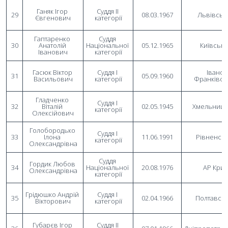
Ганяк Ігор 
Суддя II 
29
08.03.1967
Львівськ
Євгенович
категорії
Гаптаренко 
Суддя 
30
Анатолій 
Національної 
05.12.1965
Київськ
Іванович
категорії
Гасюк Віктор 
Суддя I 
Івано-
31
05.09.1960
Васильович
категорії
Франківсь
Гладченко 
Суддя I 
32
Віталій 
02.05.1945
Хмельниць
категорії
Олексійович
Голобородько 
Суддя I 
33
Ілона 
11.06.1991
Рівненсь
категорії
Олександрівна
Суддя 
Гордик Любов 
34
Національної 
20.08.1976
АР Кри
Олександрівна
категорії
Грідюшко Андрій 
Суддя I 
35
02.04.1966
Полтавсь
Вікторович
категорії
Губарєв Ігор 
Суддя II 