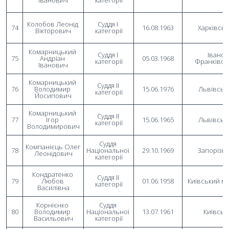
Іванович
категорії
Колобов Леонід 
Суддя I 
74
16.08.1963
Харківсь
Вікторович
категорії
Комарницький 
Суддя I 
Івано-
75
Андріан 
05.03.1968
категорії
Франківсь
Іванович
Комарницький 
Суддя II 
76
Володимир 
15.06.1976
Львівськ
категорії
Йосипович
Комарницький 
Суддя II 
77
Ігор 
15.06.1965
Львівськ
категорії
Володимирович
Суддя 
Компанієць Олег 
78
Національної 
29.10.1969
Запорізь
Леонідович
категорії
Кондратенко 
Суддя II 
79
Любов 
01.06.1958
Київський м
категорії
Василівна
Корнієнко 
Суддя 
80
Володимир 
Національної 
13.07.1961
Київськ
Васильович
категорії