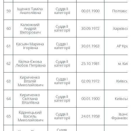
Іщенко Таміла 
Суддя II 
59
00.01.1900
Полтавсь
Анатоліївна
категорії
Калюжний 
Суддя II 
60
Андрій 
30.09.1972
Харківсь
категорії
Вікторович
Касьян Марина 
Суддя I 
61
30.01.1963
АР Кри
Ігорівна
категорії
Квітка-Єжова 
Суддя II 
62
25.10.1981
м. Київ
Любов Петрівна
категорії
Кириченко 
Суддя I 
63
Віталій 
02.09.1972
Київськ
категорії
Миколайович
Кириченко 
Суддя II 
64
Світлана 
00.01.1900
Київськ
категорії
Віталіївна
Кіданецький 
Суддя II 
Івано-
65
Василь 
24.01.1958
категорії
Франківсь
Миколайович
Суддя 