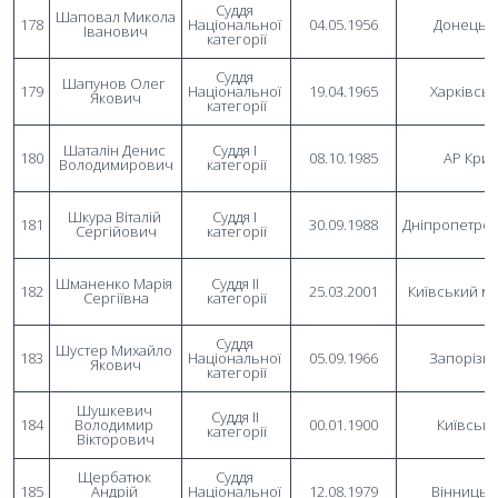
Суддя 
Шаповал Микола 
178
Національної 
04.05.1956
Донецьк
Іванович
категорії
Суддя 
Шапунов Олег 
179
Національної 
19.04.1965
Харківсь
Якович
категорії
Шаталін Денис 
Суддя I 
180
08.10.1985
АР Кри
Володимирович
категорії
Шкура Віталій 
Суддя I 
181
30.09.1988
Дніпропетро
Сергійович
категорії
Шманенко Марія 
Суддя II 
182
25.03.2001
Київський м
Сергіївна
категорії
Суддя 
Шустер Михайло 
183
Національної 
05.09.1966
Запорізь
Якович
категорії
Шушкевич 
Суддя II 
184
Володимир 
00.01.1900
Київськ
категорії
Вікторович
Щербатюк 
Суддя 
185
Андрій 
Національної 
12.08.1979
Вінницьк