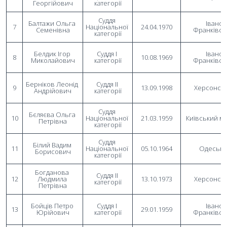
Георгійович
категорії
Суддя 
Балтажи Ольга 
Івано-
7
Національної 
24.04.1970
Семенівна
Франківсь
категорії
Белдик Ігор 
Суддя I 
Івано-
8
10.08.1969
Миколайович
категорії
Франківсь
Берніков Леонід 
Суддя II 
9
13.09.1998
Херсонсь
Андрійович
категорії
Суддя 
Бєляєва Ольга 
10
Національної 
21.03.1959
Київський м
Петрівна
категорії
Суддя 
Білий Вадим 
11
Національної 
05.10.1964
Одеськ
Борисович
категорії
Богданова 
Суддя II 
12
Людмила 
13.10.1973
Херсонсь
категорії
Петрівна
Бойців Петро 
Суддя I 
Івано-
13
29.01.1959
Юрійович
категорії
Франківсь