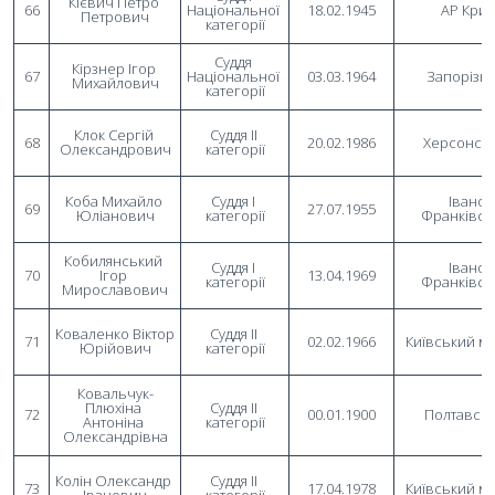
Кієвич Петро 
66
Національної 
18.02.1945
АР Кри
Петрович
категорії
Суддя 
Кірзнер Ігор 
67
Національної 
03.03.1964
Запорізь
Михайлович
категорії
Клок Сергій 
Суддя II 
68
20.02.1986
Херсонсь
Олександрович
категорії
Коба Михайло 
Суддя I 
Івано-
69
27.07.1955
Юліанович
категорії
Франківсь
Кобилянський 
Суддя I 
Івано-
70
Ігор 
13.04.1969
категорії
Франківсь
Мирославович
Коваленко Віктор 
Суддя II 
71
02.02.1966
Київський м
Юрійович
категорії
Ковальчук-
Плюхіна 
Суддя II 
72
00.01.1900
Полтавсь
Антоніна 
категорії
Олександрівна
Колін Олександр 
Суддя II 
73
17.04.1978
Київський м