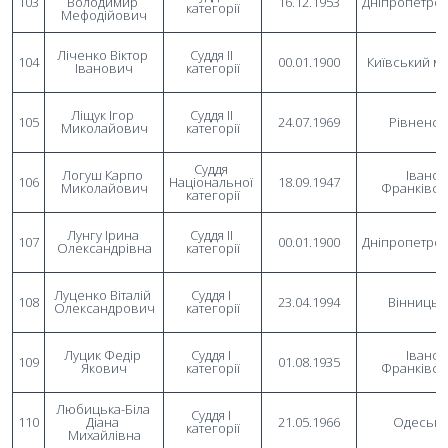
103
Володимир 
16.12.1953
Дніпропетро
категорії
Мефодійович
Ліченко Віктор 
Суддя II 
104
00.01.1900
Київський м
Іванович
категорії
Ліщук Ігор 
Суддя II 
105
24.07.1969
Рівненсь
Миколайович
категорії
Суддя 
Логуш Карпо 
Івано-
106
Національної 
18.09.1947
Миколайович
Франківсь
категорії
Лунгу Ірина 
Суддя II 
107
00.01.1900
Дніпропетро
Олександрівна
категорії
Луценко Віталій 
Суддя I 
108
23.04.1994
Вінницьк
Олександрович
категорії
Луцик Федір 
Суддя I 
Івано-
109
01.08.1935
Якович
категорії
Франківсь
Любицька-Біла 
Суддя I 
110
Діана 
21.05.1966
Одеськ
категорії
Михайлівна