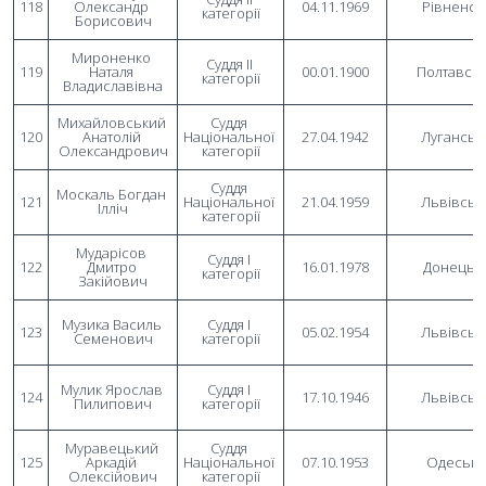
118
Олександр 
04.11.1969
Рівненсь
категорії
Борисович
Мироненко 
Суддя II 
119
Наталя 
00.01.1900
Полтавсь
категорії
Владиславівна
Михайловський 
Суддя 
120
Анатолій 
Національної 
27.04.1942
Луганськ
Олександрович
категорії
Суддя 
Москаль Богдан 
121
Національної 
21.04.1959
Львівськ
Ілліч
категорії
Мударісов 
Суддя I 
122
Дмитро 
16.01.1978
Донецьк
категорії
Закійович
Музика Василь 
Суддя I 
123
05.02.1954
Львівськ
Семенович
категорії
Мулик Ярослав 
Суддя I 
124
17.10.1946
Львівськ
Пилипович
категорії
Муравецький 
Суддя 
125
Аркадій 
Національної 
07.10.1953
Одеськ
Олексійович
категорії