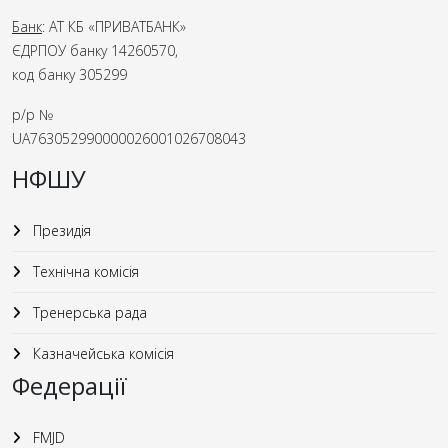
Банк
: АТ КБ «ПРИВАТБАНК»
ЄДРПОУ банку 14260570,
код банку 305299
р/р №
UA763052990000026001026708043
НФШУ
Президія
Технічна комісія
Тренерська рада
Казначейська комісія
Федерації
FMJD