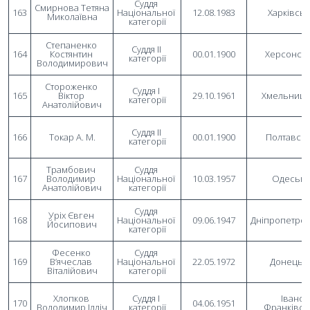
Суддя 
Смирнова Тетяна 
163
Національної 
12.08.1983
Харківсь
Миколаївна
категорії
Степаненко 
Суддя II 
164
Костянтин 
00.01.1900
Херсонсь
категорії
Володимирович
Стороженко 
Суддя I 
165
Віктор 
29.10.1961
Хмельниць
категорії
Анатолійович
Суддя II 
166
Токар А. М.
00.01.1900
Полтавсь
категорії
Трамбович 
Суддя 
167
Володимир 
Національної 
10.03.1957
Одеськ
Анатолійович
категорії
Суддя 
Уріх Євген 
168
Національної 
09.06.1947
Дніпропетро
Йосипович
категорії
Фесенко 
Суддя 
169
В’ячеслав 
Національної 
22.05.1972
Донецьк
Віталійович
категорії
Хлопков 
Суддя I 
Івано-
170
04.06.1951
Володимир Ілліч
категорії
Франківсь