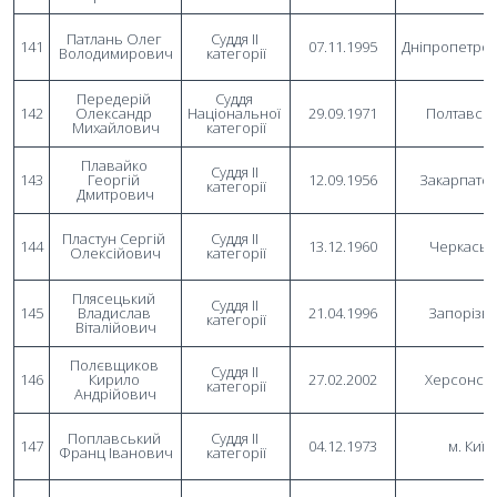
Патлань Олег 
Суддя II 
141
07.11.1995
Дніпропетро
Володимирович
категорії
Передерій 
Суддя 
142
Олександр 
Національної 
29.09.1971
Полтавсь
Михайлович
категорії
Плавайко 
Суддя II 
143
Георгій 
12.09.1956
Закарпатс
категорії
Дмитрович
Пластун Сергій 
Суддя II 
144
13.12.1960
Черкаськ
Олексійович
категорії
Плясецький 
Суддя II 
145
Владислав 
21.04.1996
Запорізь
категорії
Віталійович
Полєвщиков 
Суддя II 
146
Кирило 
27.02.2002
Херсонсь
категорії
Андрійович
Поплавський 
Суддя II 
147
04.12.1973
м. Київ
Франц Іванович
категорії