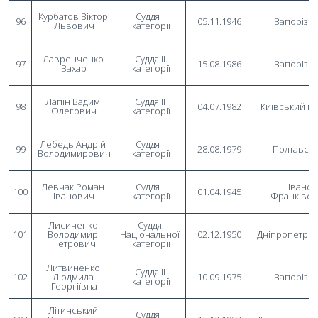
Курбатов Віктор 
Суддя I 
96
05.11.1946
Запорізь
Львович
категорії
Лавренченко 
Суддя II 
97
15.08.1986
Запорізь
Захар
категорії
Лапін Вадим 
Суддя II 
98
04.07.1982
Київський м
Олегович
категорії
Лебедь Андрій 
Суддя I 
99
28.08.1979
Полтавсь
Володимирович
категорії
Левчак Роман 
Суддя I 
Івано-
100
01.04.1945
Іванович
категорії
Франківсь
Лисиченко 
Суддя 
101
Володимир 
Національної 
02.12.1950
Дніпропетро
Петрович
категорії
Литвиненко 
Суддя II 
102
Людмила 
10.09.1975
Запорізь
категорії
Георгіївна
Літинський 
Суддя I 