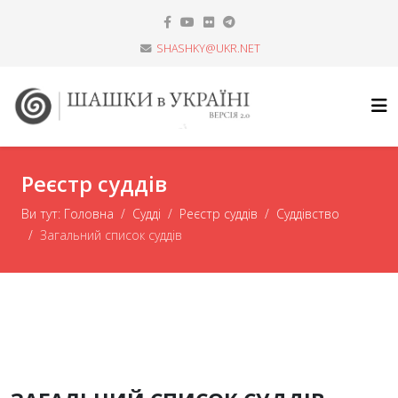
SHASHKY@UKR.NET
Реєстр суддів
Ви тут:
Головна
Судді
Реєстр суддів
Суддівство
Загальний список суддів