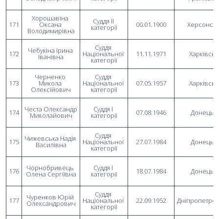
Хорошавіна 
Суддя II 
171
Оксана 
00.01.1900
Херсонсь
категорії
Володимирівна
Суддя 
Чебукіна Ірина 
172
Національної 
11.11.1971
Харківсь
Іванівна
категорії
Черненко 
Суддя 
173
Микола 
Національної 
07.05.1957
Харківсь
Олексійович
категорії
Честа Олександр 
Суддя I 
174
07.08.1946
Донецьк
Миколайович
категорії
Суддя 
Чижевська Надія 
175
Національної 
27.07.1984
Донецьк
Василівна
категорії
Чорнобривець 
Суддя I 
176
18.07.1984
Донецьк
Олена Сергіївна
категорії
Суддя 
Чуренков Юрій 
177
Національної 
22.09.1952
Дніпропетро
Олександрович
категорії