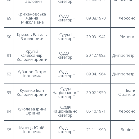
Павлович
категорії
Крижановська 
Суддя II 
89
Жанна 
09.08.1970
Херсонсь
категорії
Миколаївна
Крижов Василь 
Суддя I 
90
29.03.1942
Рівненсь
Васильович
категорії
Крупій 
Суддя II 
91
Олександр 
30.12.1982
Дніпропетро
категорії
Володимирович
Кубанов Петро 
Суддя II 
92
09.04.1964
Дніпропетро
Іванович
категорії
Суддя 
Кузенко Іван 
Івано-
93
Національної 
20.02.1950
Володимирович
Франківсь
категорії
Суддя 
Куколева Ірина 
94
Національної 
05.10.1971
Херсонсь
Юріївна
категорії
Кунець Юрій 
Суддя II 
95
23.11.1990
Львівськ
Іванович
категорії