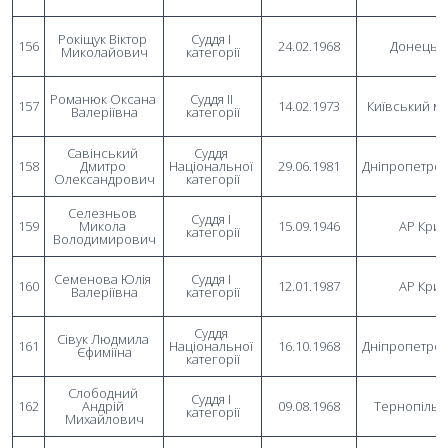
Рокіщук Віктор 
Суддя I 
156
24.02.1968
Донецьк
Миколайович
категорії
Романюк Оксана 
Суддя II 
157
14.02.1973
Київський м
Валеріївна
категорії
Савінський 
Суддя 
158
Дмитро 
Національної 
29.06.1981
Дніпропетро
Олександрович
категорії
Селезньов 
Суддя I 
159
Микола 
15.09.1946
АР Кри
категорії
Володимирович
Семенова Юлія 
Суддя I 
160
12.01.1987
АР Кри
Валеріївна
категорії
Суддя 
Сівук Людмила 
161
Національної 
16.10.1968
Дніпропетро
Єфиміїна
категорії
Слободний 
Суддя I 
162
Андрій 
09.08.1968
Тернопільс
категорії
Михайлович