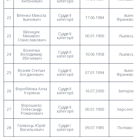
Антонович
категорії
Вітенко Микола 
Суддя II 
Івано-
22
17.06.1984
Іванович
категорії
Франківсь
Вйонцек 
Суддя II 
23
Михайло 
00.01.1900
Львівськ
категорії
Станіславович
Вознічка 
Суддя II 
24
Володимир 
10.06.1958
Львівськ
категорії
Збігневич
Возняк Степан 
Суддя II 
Івано-
25
07.01.1994
Богданович
категорії
Франківсь
Воробйова Алла 
Суддя II 
26
16.07.2000
Запорізь
Ігорівна
категорії
Ворошило 
Суддя II 
27
Олександр 
00.01.1900
Херсонсь
категорії
Романович
Галівець Юрій 
Суддя I 
28
09.07.1985
Полтавсь
Васильович
категорії