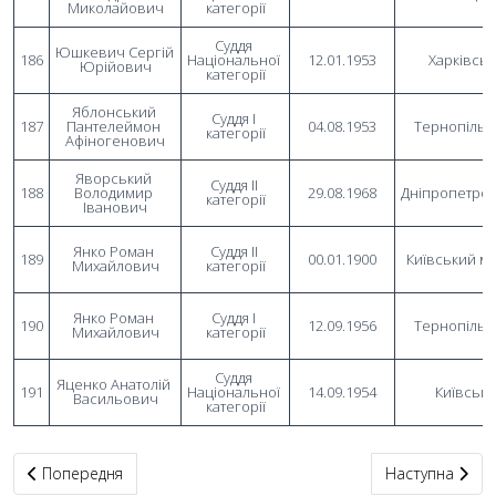
Миколайович
категорії
Суддя 
Юшкевич Сергій 
186
Національної 
12.01.1953
Харківсь
Юрійович
категорії
Яблонський 
Суддя I 
187
Пантелеймон 
04.08.1953
Тернопільс
категорії
Афіногенович
Яворський 
Суддя II 
188
Володимир 
29.08.1968
Дніпропетро
категорії
Іванович
Янко Роман 
Суддя II 
189
00.01.1900
Київський м
Михайлович
категорії
Янко Роман 
Суддя I 
190
12.09.1956
Тернопільс
Михайлович
категорії
Суддя 
Яценко Анатолій 
191
Національної 
14.09.1954
Київськ
Васильович
категорії
Попередня стаття: Спортивний суддя Національної категорії
Наступна статт
Попередня
Наступна