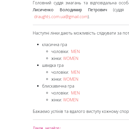
Головний суддя змагань та відповідальна особ
Лисиченко Володимир Петрович
(суддя
draughts.com.ua@gmail.com
).
Наступні лінки дають можливість слідкувати за п
класична гра
чоловіки:
MEN
жінки:
WOMEN
швидка гра
чоловіки:
MEN
жінки:
WOMEN
блискавична гра
чоловіки:
MEN
жінки:
WOMEN
Бажаємо успіхів та вдалого виступу кожному спор
Також читайте: