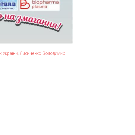
к України
,
Лисиченко Володимир
чекерсу