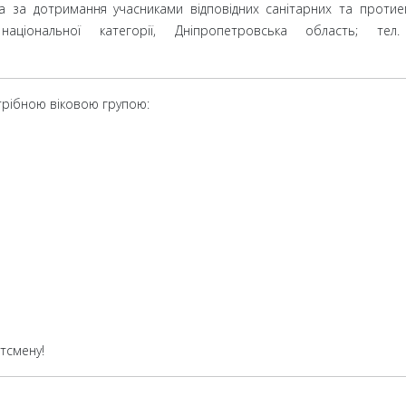
а за дотримання учасниками відповідних санітарних та протиеп
 національної категорії, Дніпропетровська область; те
отрібною віковою групою:
тсмену!