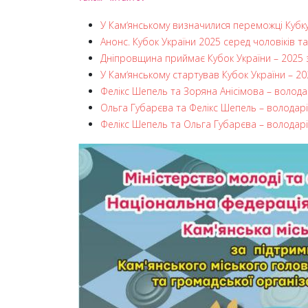
У Камʼянському визначилися переможці Кубку
Анонс. Кубок України 2025 серед чоловіків т
Дніпровщина приймає Кубок України – 2025
У Камʼянському стартував Кубок України – 2
Фелікс Шепель та Зоряна Анісімова – волода
Ольга Губарєва та Фелікс Шепель – володарі 
Фелікс Шепель та Ольга Губарєва – володарі 