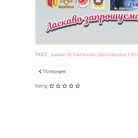
TAGS:
шашки-64
,
Кам'янське
,
Дніпровщина
,
Кубо
Попередня стаття: Чемпіонат України – 2025 з 
Попередня
Rating: