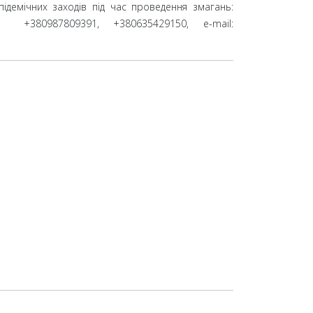
ідемічних заходів під час проведення змагань:
л. +380987809391, +380635429150, e-mail: