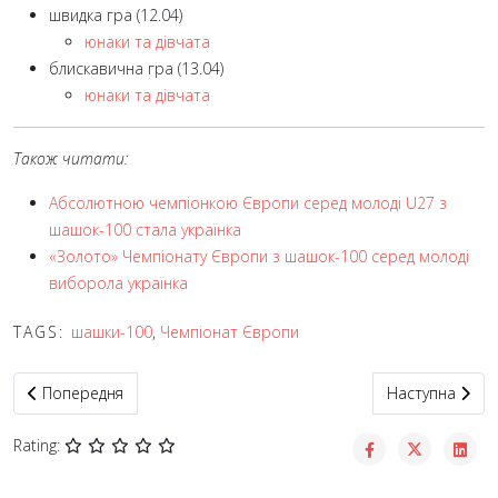
швидка гра (12.04)
юнаки та дівчата
блискавична гра (13.04)
юнаки та дівчата
Також читати:
Абсолютною чемпіонкою Європи серед молоді U27 з
шашок-100 стала українка
«Золото» Чемпіонату Європи з шашок-100 серед молоді
виборола українка
TAGS:
шашки-100
,
Чемпіонат Європи
Попередня стаття: Чемпіонат Європи – 2025 з шашок-100 сере
Наступна статт
Попередня
Наступна
Rating: