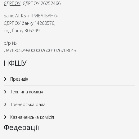
ЄДРПОУ
: ЄДРПОУ 26252466
Банк
: АТ КБ «ПРИВАТБАНК»
ЄДРПОУ банку 14260570,
код банку 305299
р/р №
UA763052990000026001026708043
НФШУ
Президія
Технічна комісія
Тренерська рада
Казначейська комісія
Федерації