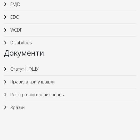
FMJD
EDC
WCDF
Disabilities
Документи
Статут НФШУ
Правила гри у шашки
Реєстр присвоєних звань
Зразки