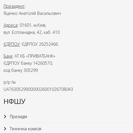
Президент
:
Яценко Анатолій Васильович
Адреса
: 01601, м.Київ,
вул. Еспланадна, 42, каб. 410
ЄДРПОУ
: ЄДРПОУ 26252466
Банк
: АТ КБ «ПРИВАТБАНК»
ЄДРПОУ банку 14260570,
код банку 305299
р/р №
UA763052990000026001026708043
НФШУ
Президія
Технічна комісія