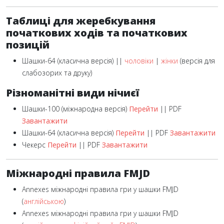
Таблиці для жеребкування
початкових ходів та початкових
позицій
Шашки-64 (класична версія) ||
чоловіки
|
жінки
(версія для
слабозорих та друку)
Різноманітні види нічиєї
Шашки-100 (міжнародна версія)
Перейти
|| PDF
Завантажити
Шашки-64 (класична версія)
Перейти
|| PDF
Завантажити
Чекерс
Перейти
|| PDF
Завантажити
Міжнародні правила FMJD
Annexes міжнародні правила гри у шашки FMJD
(
англійською
)
Annexes міжнародні правила гри у шашки FMJD