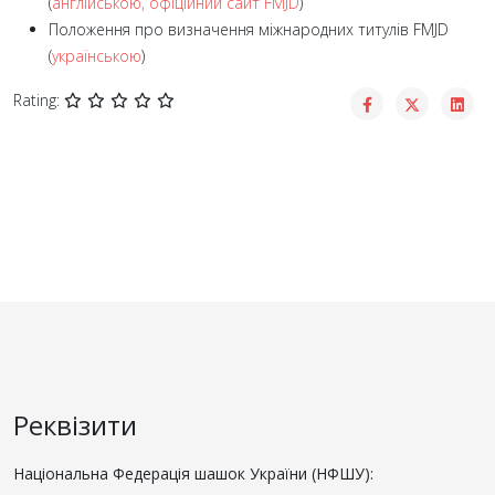
(
англійською, офіційний сайт FMJD
)
Положення про визначення міжнародних титулів FMJD
(
українською
)
Rating:
Реквізити
Національна Федерація шашок України (НФШУ):