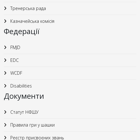
Тренерська рада
Казначейська комісія
Федерації
FMJD
EDC
WCDF
Disabilities
Документи
Статут НФШУ
Правила гри у шашки
Реєстр присвоєних звань