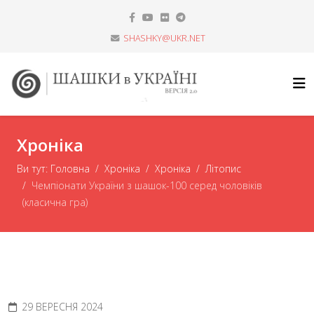
SHASHKY@UKR.NET
Хроніка
Ви тут:
Головна
Хроніка
Хроніка
Літопис
Чемпіонати України з шашок-100 серед чоловіків
(класична гра)
29 ВЕРЕСНЯ 2024