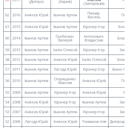
(Дніпро)
(Харків)
(Запоріжжя)
Пікіняр 
62
2016
Анікєєв Юрій
Іванов Артем
 По
Василь
61
2015
Анікєєв Юрій
Іванов Артем
Кірзнер Ігор
 Біла
Гребенкін 
Антонович 
60
2014
Іванов Артем
Біла 
Валерій
Владислав
59
2013
Іванов Артем
Халін Олексій
Кірзнер Ігор
 Зап
58
2012
Іванов Артем
Анікєєв Юрій
Халін Олексій
Біла 
57
2011
Іванов Артем
Лагода Юрій
Кірзнер Ігор
Івано-Фр
Оприщенко 
56
2010
Іванов Артем
Анікєєв Юрій
 По
Максим
55
2009
Іванов Артем
Кірзнер Ігор
Анікєєв Юрій
 Ха
54
2008
Анікєєв Юрій
Кірзнер Ігор
Іванов Артем
 Зап
53
2007
Анікєєв Юрій
Іванов Артем
Кірзнер Ігор
 Зап
52
2006
Лагода Юрій
Анікєєв Юрій
Токмаков Ілля
Дніпродз