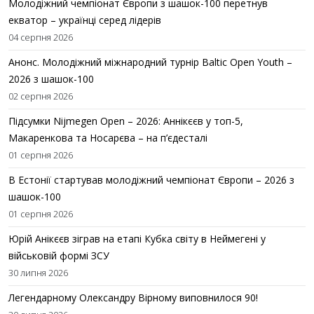
Молодіжний чемпіонат Європи з шашок-100 перетнув
екватор – українці серед лідерів
04 серпня 2026
Анонс. Молодіжний міжнародний турнір Baltic Open Youth –
2026 з шашок-100
02 серпня 2026
Підсумки Nijmegen Open – 2026: Аннікєєв у топ-5,
Макаренкова та Носарєва – на п’єдесталі
01 серпня 2026
В Естонії стартував молодіжний чемпіонат Європи – 2026 з
шашок-100
01 серпня 2026
Юрій Анікєєв зіграв на етапі Кубка світу в Неймегені у
військовій формі ЗСУ
30 липня 2026
Легендарному Олександру Вірному виповнилося 90!