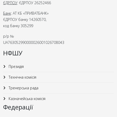
ЄДРПОУ
: ЄДРПОУ 26252466
Банк
: АТ КБ «ПРИВАТБАНК»
ЄДРПОУ банку 14260570,
код банку 305299
р/р №
UA763052990000026001026708043
НФШУ
Президія
Технічна комісія
Тренерська рада
Казначейська комісія
Федерації