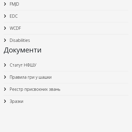
FMJD
EDC
WCDF
Disabilities
Документи
Статут НФШУ
Правила гри у шашки
Реєстр присвоєних звань
Зразки