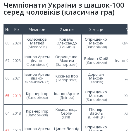
Чемпіонати України з шашок-100
серед чоловіків (класична гра)
№
Рік
Чемпіон
2 місце
3 місце
Мі
Колєсніков 
Коваль 
Оприщенко 
68
2024
Матвєй
Олександр
Максим
 Кам'
(Миколаїв)
(Ланчин)
(Запоріжжя)
Іванов Артем
Оприщенко 
Бобков Юрій
67
2023
(Івано-
Максим
Івано-Ф
(Запоріжжя)
Франківськ)
(Запоріжжя)
Іванов Артем
Дороган 
Кірзнер Ігор
66
2021
(Івано-
Максим
Дн
(Запоріжжя)
Франківськ*)
(Харків)
Оприщенко 
Кірзнер Ігор
Іванов Артем
65
2019
Максим
Хе
(Запоріжжя)
(Дніпро)
(Запоріжжя)
Компанець 
Пікіняр 
Кірзнер Ігор
64
2018
Сергій
Василь
Хе
(Запоріжжя)
(Київ)
(Вінниця)
Оприщенко 
Іванов Артем
Ципес Леонід
63
2017
Максим
Хе