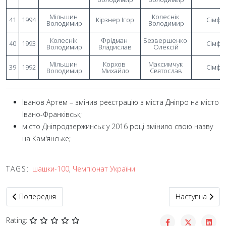
Мільшин 
Колеснік 
41
1994
Кірзнер Ігор
 Сімф
Володимир
Володимир
Колеснік 
Фрідман 
Безвершенко 
40
1993
 Сімф
Володимир
Владислав
Олексій
Мільшин 
Корхов 
Максимчук 
39
1992
 Сімф
Володимир
Михайло
Святослав
Іванов Артем – змінив реєстрацію з міста Дніпро на місто
Івано-Франківськ;
місто Дніпродзержинськ у 2016 році змінило свою назву
на Кам'янське;
TAGS:
шашки-100
,
Чемпіонат України
Попередня стаття: Чемпіонати України з шашок-100 серед жінок
Наступна статт
Попередня
Наступна
Rating: