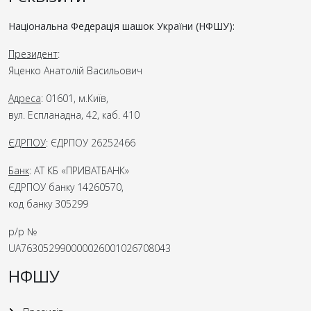
Національна Федерація шашок України (НФШУ):
Президент
:
Яценко Анатолій Васильович
Адреса
: 01601, м.Київ,
вул. Еспланадна, 42, каб. 410
ЄДРПОУ
: ЄДРПОУ 26252466
Банк
: АТ КБ «ПРИВАТБАНК»
ЄДРПОУ банку 14260570,
код банку 305299
р/р №
UA763052990000026001026708043
НФШУ