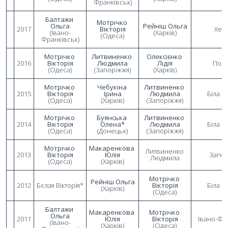
Франківськ)
Балтажи 
Мотрічко 
Ольга
Рейніш Ольга
2017
Вікторія
Хер
(Івано-
(Харків)
(Одеса)
Франківськ)
Мотрічко 
Литвиненко 
Олексієнко 
2016
Вікторія
Людмила
Лідія
Полт
(Одеса)
(Запоріжжя)
(Харків)
Мотрічко 
Чебукіна 
Литвиненко 
2015
Вікторія
Ірина
Людмила
Біла Ц
(Одеса)
(Харків)
(Запоріжжя)
Мотрічко 
Буянська 
Литвиненко 
2014
Вікторія
Олена*
Людмила
Біла Ц
(Одеса)
(Донецьк)
(Запоріжжя)
Мотрічко 
Макаренкова 
Литвиненко 
2013
Вікторія
Юлія
Запор
Людмила
(Одеса)
(Харків)
Мотрічко 
Рейніш Ольга
2012
Бєлая Вікторія*
Вікторія
Біла Ц
(Харків)
(Одеса)
Балтажи 
Макаренкова 
Мотрічко 
Ольга
2011
Юлія
Вікторія
Івано-Фр
(Івано-
(Харків)
(Одеса)