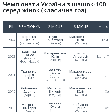
Чемпіонати України з шашок-100
серед жінок (класична гра)
РІК
ЧЕМПІОНКА
2 МІСЦЕ
3 МІСЦЕ
Місто з
Коротка 
Глушко 
Макаренкова 
2024
Олена
Анастасія
Юлія
Кам'я
(Кам'янське)
(Харків)
(Харків)
Балтажи 
Макаренкова 
Глушко 
Ольга
2023
Юлія
Анастасія
Івано-Фр
(Івано-
(Харків)
(Харків)
Франківськ)
Балтажи 
Ткаченко 
Макаренкова 
Ольга
2021
Дар'я
Юлія
Дні
(Івано-
(м. Київ)
(Харків)
Франківськ)
Лобанова 
Мотрічко 
Макаренкова 
2019
Дарина
Вікторія
Юлія
Хер
(Харків)
(Одеса)
(Харків)
Балтажи 
Мотрічко 
Чебукіна 
Ольга
2018
Вікторія
Ірина
Хер
(Івано-
(Одеса)
(Харків)