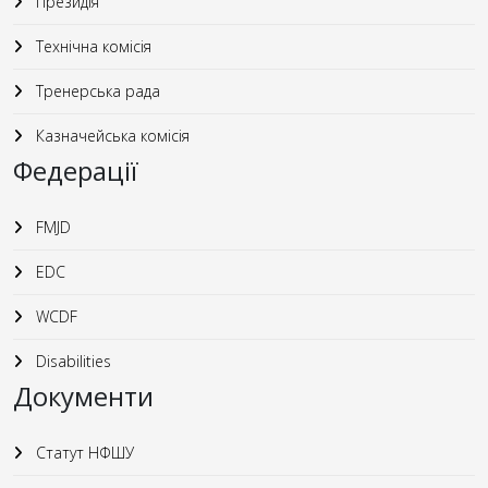
Президія
Технічна комісія
Тренерська рада
Казначейська комісія
Федерації
FMJD
EDC
WCDF
Disabilities
Документи
Статут НФШУ