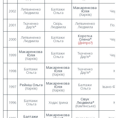
Макаренкова 
Литвиненко 
Балтажи 
2002
Юлія
Черн
Людмила
Ольга
(Харків)
Ткаченко 
Свірь 
Литвиненко 
2001
Полт
Дар'я*
Людмила
Людмила
Коротка 
Литвиненко 
Балтажи 
2000
Олена*
Черн
Людмила
Ольга
(Дніпро?)
Макаренкова 
Балтажи 
Ткаченко 
1999
Юлія
Черн
Ольга
Дар'я*
(Харків)
Макаренкова 
Балтажи 
Ткаченко 
1998
Юлія
Ки
Ольга
Дар'я*
(Харків)
Макаренкова 
Рейніш Ольга
Балтажи 
1997
Юлія
Івано-Фр
(Харків)
Ольга
(Харків)
Сівук 
Балтажи 
1996
Ходас Ірина
Людмила*
Ки
Ольга
(Кам'янське)
Макаренкова 
Балтажи 