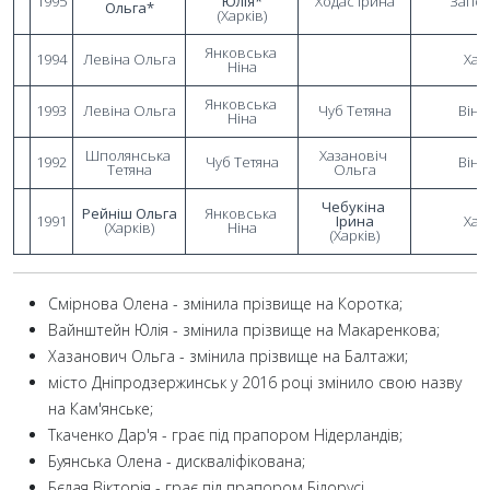
1995
Юлія*
Ходас Ірина
Запор
Ольга*
(Харків)
Янковська 
1994
Левіна Ольга
Хар
Ніна
Янковська 
1993
Левіна Ольга
Чуб Тетяна
Вінн
Ніна
Шполянська 
Хазановіч 
1992
Чуб Тетяна
Вінн
Тетяна
Ольга
Чебукіна 
Рейніш Ольга
Янковська 
1991
Ірина
Хар
(Харків)
Ніна
(Харків)
Смірнова Олена - змінила прізвище на Коротка;
Вайнштейн Юлія - змінила прізвище на Макаренкова;
Хазанович Ольга - змінила прізвище на Балтажи;
місто Дніпродзержинськ у 2016 році змінило свою назву
на Кам'янське;
Ткаченко Дар'я - грає під прапором Нідерландів;
Буянська Олена - дискваліфікована;
Бєлая Вікторія - грає під прапором Білорусі