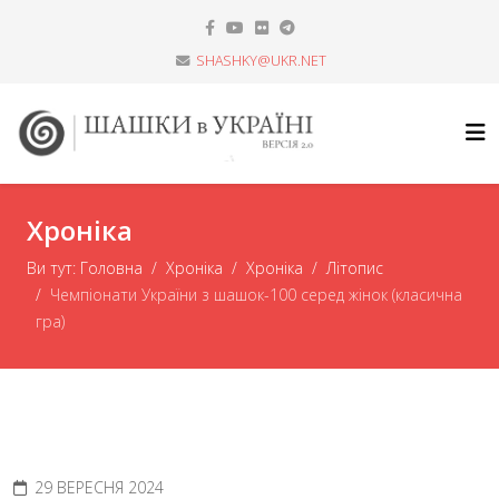
SHASHKY@UKR.NET
Хроніка
Ви тут:
Головна
Хроніка
Хроніка
Літопис
Чемпіонати України з шашок-100 серед жінок (класична
гра)
29 ВЕРЕСНЯ 2024