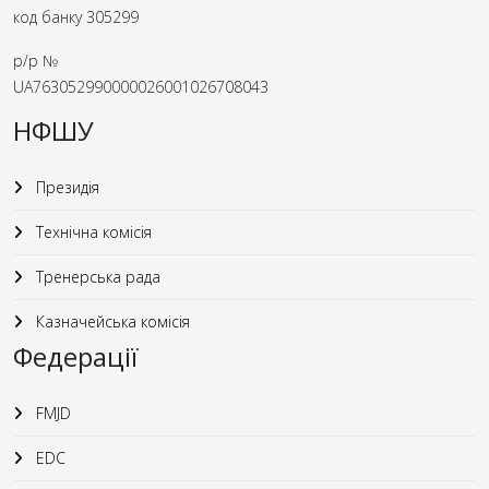
код банку 305299
р/р №
UA763052990000026001026708043
НФШУ
Президія
Технічна комісія
Тренерська рада
Казначейська комісія
Федерації
FMJD
EDC