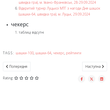
швидка гра), м. Івано-Франківськ, 28-29.09.2024
Відкритий турнір Луцької МТГ з нагоди Дня шашок
(шашки-64, швидка гра), м. Луцьк, 29.09.2024
чекерс
таблиці відсутні
TAGS:
шашки-100
,
шашки-64
,
чекерс
,
рейтинги
Попередня стаття: Рейтинги
Наступна статт
Попередня
Наступна
Rating: