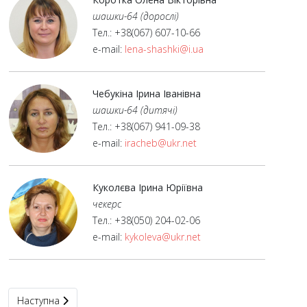
шашки-64 (дорослі)
Тел.: +38(067) 607-10-66
e-mail:
lena-shashki@i.ua
Чебукіна Ірина Іванівна
шашки-64 (дитячі)
Тел.: +38(067) 941-09-38
e-mail:
iracheb@ukr.net
Куколєва Ірина Юріївна
чекерс
Тел.: +38(050) 204-02-06
e-mail:
kykoleva@ukr.net
Наступна стаття: Казначейська комісія
Наступна