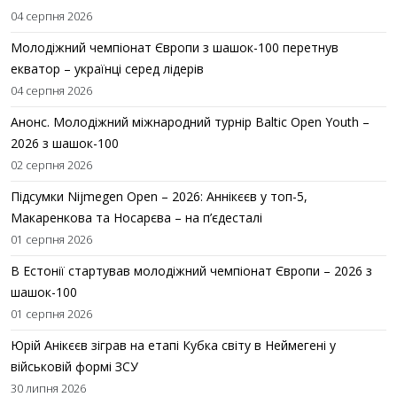
04 серпня 2026
Молодіжний чемпіонат Європи з шашок-100 перетнув
екватор – українці серед лідерів
04 серпня 2026
Анонс. Молодіжний міжнародний турнір Baltic Open Youth –
2026 з шашок-100
02 серпня 2026
Підсумки Nijmegen Open – 2026: Аннікєєв у топ-5,
Макаренкова та Носарєва – на п’єдесталі
01 серпня 2026
В Естонії стартував молодіжний чемпіонат Європи – 2026 з
шашок-100
01 серпня 2026
Юрій Анікєєв зіграв на етапі Кубка світу в Неймегені у
військовій формі ЗСУ
30 липня 2026