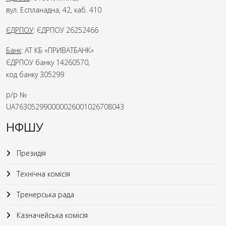
вул. Еспланадна, 42, каб. 410
ЄДРПОУ
: ЄДРПОУ 26252466
Банк
: АТ КБ «ПРИВАТБАНК»
ЄДРПОУ банку 14260570,
код банку 305299
р/р №
UA763052990000026001026708043
НФШУ
Президія
Технічна комісія
Тренерська рада
Казначейська комісія