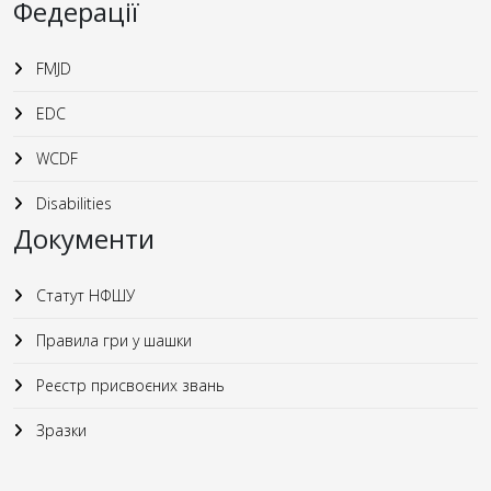
Федерації
FMJD
EDC
WCDF
Disabilities
Документи
Статут НФШУ
Правила гри у шашки
Реєстр присвоєних звань
Зразки