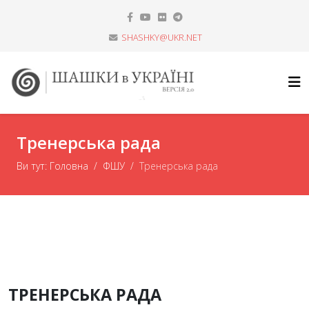
SHASHKY@UKR.NET
Тренерська рада
Ви тут:
Головна
ФШУ
Тренерська рада
ТРЕНЕРСЬКА РАДА