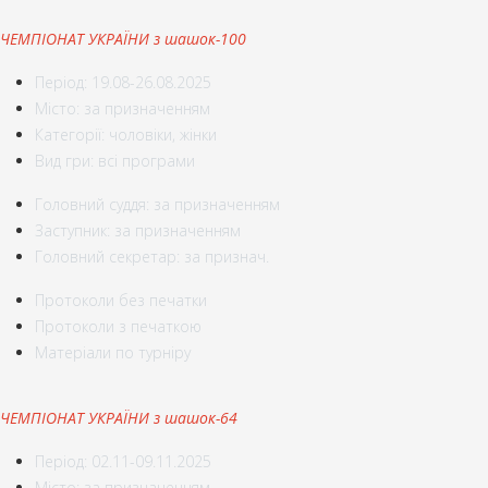
ЧЕМПІОНАТ УКРАЇНИ з шашок-100
Період: 19.08-26.08.2025
Місто: за призначенням
Категорії: чоловіки, жінки
Вид гри: всі програми
Головний суддя: за призначенням
Заступник: за призначенням
Головний секретар: за признач.
Протоколи без печатки
Протоколи з печаткою
Матеріали по турніру
ЧЕМПІОНАТ УКРАЇНИ з шашок-64
Період: 02.11-09.11.2025
Місто: за призначенням