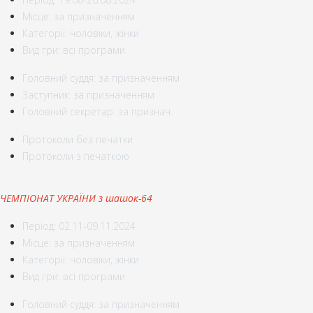
Місце: за призначенням
Категорії: чоловіки, жінки
Вид гри: всі програми
Головний суддя: за призначенням
Заступник: за призначенням
Головний секретар: за признач.
Протоколи без печатки
Протоколи з печаткою
ЧЕМПІОНАТ УКРАЇНИ з шашок-64
Період: 02.11-09.11.2024
Місце: за призначенням
Категорії: чоловіки, жінки
Вид гри: всі програми
Головний суддя: за призначенням