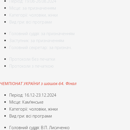
Період: 19.08-26.08.2024
Місце: за призначенням
Категорії: чоловіки, жінки
Вид гри: всі програми
Головний суддя: за призначенням
Заступник: за призначенням
Головний секретар: за признач.
Протоколи без печатки
Протоколи з печаткою
ЧЕМПІОНАТ УКРАЇНИ з шашок-64. Фінал
Період: 16.12-23.12.2024
Місце: Кам'янське
Категорії: чоловіки, жінки
Вид гри: всі програми
Головний суддя: В.П. Лисиченко