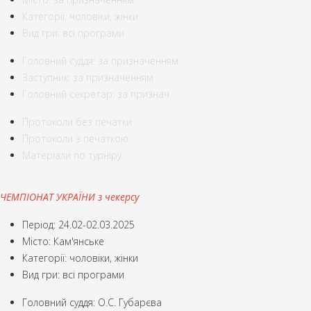
Категорії: чоловіки, жінки
Вид гри: всі програми
Головний суддя: за призначенням
Заступник: за призначенням
Головний секретар: за признач.
Протоколи без печатки
Протоколи з печаткою
Матеріали по турніру
ЧЕМПІОНАТ УКРАЇНИ з чекерсу
Період: 24.02-02.03.2025
Місто: Кам'янське
Категорії: чоловіки, жінки
Вид гри: всі програми
Головний суддя: О.С. Губарєва