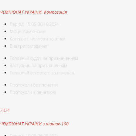
ЧЕМПІОНАТ УКРАЇНИ. Композиція
Період: 15.05-30.10.2024
Місце: Кам'янське
Категорії: чоловіки та жінки
Вид гри: складання
Головний суддя: за призначенням
Заступник: за призначенням
Головний секретар: за признач.
Протоколи без печатки
Протоколи з печаткою
2024
ЧЕМПІОНАТ УКРАЇНИ з шашок-100
Період: 19.08-26.08.2024