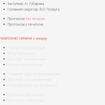
Заступник: А.І. Губарєва
Головний секретар: В.О. Попруга
Протоколи
без печатки
Протоколи з печаткою
ЧЕМПІОНАТ УКРАЇНИ з чекерсу
Період: 24.02-02.03.2024
Місце: Кам'янське
Категорії: чоловіки, жінки
Вид гри: всі програми
Головний суддя: за призначенням
Заступник: за призначенням
Головний секретар: за признач.
Протоколи без печатки
Протоколи з печаткою