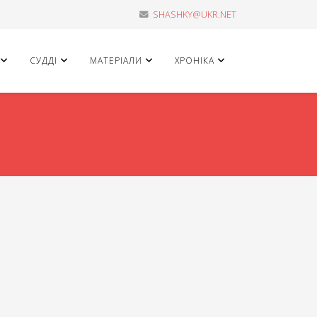
SHASHKY@UKR.NET
СУДДІ
МАТЕРІАЛИ
ХРОНІКА