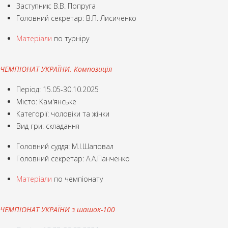
Заступник: В.В. Попруга
Головний секретар: В.П. Лисиченко
Матеріали
по турніру
ЧЕМПІОНАТ УКРАЇНИ. Композиція
Період: 15.05-30.10.2025
Місто: Кам'янське
Категорії: чоловіки та жінки
Вид гри: складання
Головний суддя: М.І.Шаповал
Головний секретар: А.А.Панченко
Матеріали
по чемпіонату
ЧЕМПІОНАТ УКРАЇНИ з шашок-100