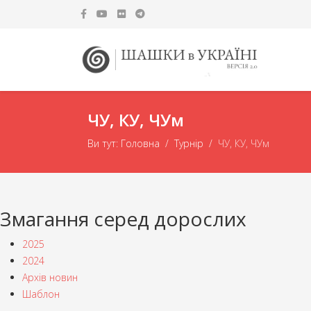
ЧУ, КУ, ЧУм
Ви тут:
Головна
Турнір
ЧУ, КУ, ЧУм
Змагання серед дорослих
2025
2024
Архів новин
Шаблон