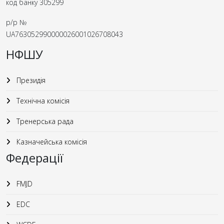
код банку 305299
р/р №
UA763052990000026001026708043
НФШУ
Президія
Технічна комісія
Тренерська рада
Казначейська комісія
Федерації
FMJD
EDC