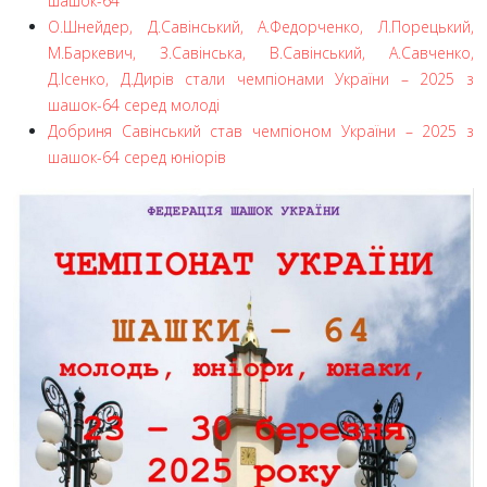
шашок-64
О.Шнейдер, Д.Савінський, А.Федорченко, Л.Порецький,
М.Баркевич, З.Савінська, В.Савінський, А.Савченко,
Д.Ісенко, Д.Дирів стали чемпіонами України – 2025 з
шашок-64 серед молоді
Добриня Савінський став чемпіоном України – 2025 з
шашок-64 серед юніорів