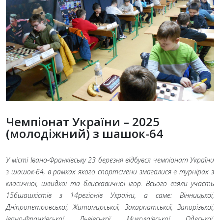
Чемпіонат України – 2025
(молодіжний) з шашок-64
У місті Івано-Франківську 23 березня відбувся чемпіонат України
з шашок-64, в рамках якого спортсмени змагалися в турнірах з
класичної, швидкої та блискавичної ігор. Всього взяли участь
156
шашкістів з 14
регіонів України, а саме: Вінницької,
Дніпропетровської, Житомирської, Закарпатської, Запорізької,
Івано-Франківської, Львівської, Миколаївської, Одеської,