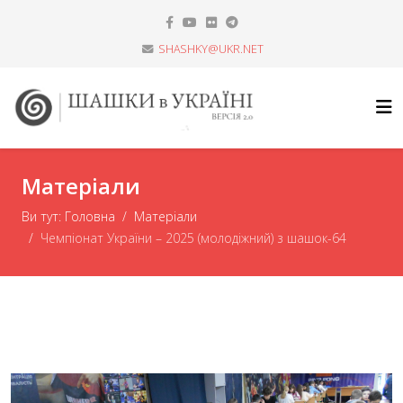
SHASHKY@UKR.NET
Матеріали
Ви тут:
Головна
Матеріали
Чемпіонат України – 2025 (молодіжний) з шашок-64