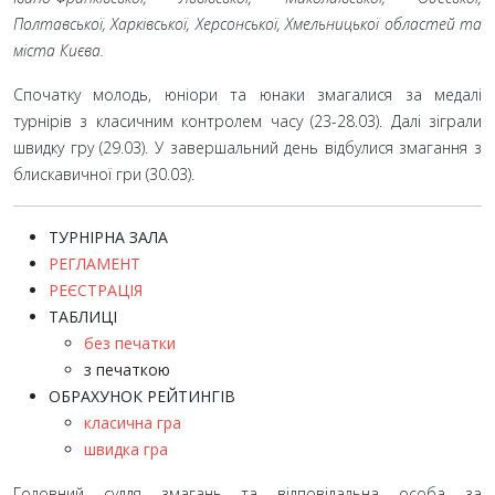
Полтавської,
Харківської, Херсонської, Хмельницької областей та
міста Києва.
Спочатку молодь, юніори та юнаки змагалися за медалі
турнірів з класичним контролем часу (23-28.03). Далі зіграли
швидку гру (29.03). У завершальний день відбулися змагання з
блискавичної гри (30.03).
ТУРНІРНА ЗАЛА
РЕГЛАМЕНТ
РЕЄСТРАЦІЯ
ТАБЛИЦІ
без печатки
з печаткою
ОБРАХУНОК РЕЙТИНГІВ
класична гра
швидка гра
Головний суддя змагань та відповідальна особа за