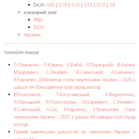
DrUA:
G26
|
G19
|
G16
|
G13
|
G10
|
G8
командний залік
FMJD
DrUA
підсумки
Читайте також:
О.Опанасюк, О.Коваль, Є.Бабій, Л.Порецький, В.Єжова,
М.Баркевич, C.Леневич, В.Савінський, А.Савченко,
Я.Радченко, Д.Маланчук стали чемпіонами України – 2025 з
шашок-64 (блискавична гра) серед молоді
М.Колєсніков, Т.Богуславський, А.Федорченко,
Л.Порецький, В.Поросолова, М.Баркевич, C.Леневич,
В.Савінський, А.Сас, Я.Радченко, З.Храпунова стали
чемпіонами України – 2025 з шашок-64 (швидка гра) серед
молоді
Тріумф кам’янських шашкістів на чемпіонаті України з