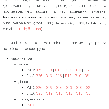
дотримання учасниками відповідних санітарних та
протиепідемічних заходів під час проведення змагань:
Балтажи Костянтин Георгійович
(суддя національної категорії,
м.Івано-Франківськ; тел. +380(50)
454-76-40; +380(98)
504-05-38;
e-mail:
baltazhy@ukr.net
).
Наступні лінки дають можливість подивитися турніри за
потрібною віковою групою:
класична гра
хлопці
FMJD:
B26
|
B19
|
B16
|
B13
|
B10
|
B8
DrUA:
B26
|
B19
|
B16
|
B13
|
B10
|
B8
дівчата
FMJD:
G26
|
G19
|
G16
|
G13
|
G10
|
G8
DrUA:
G26
|
G19
|
G16
|
G13
|
G10
|
G8
командний залік
FMJD