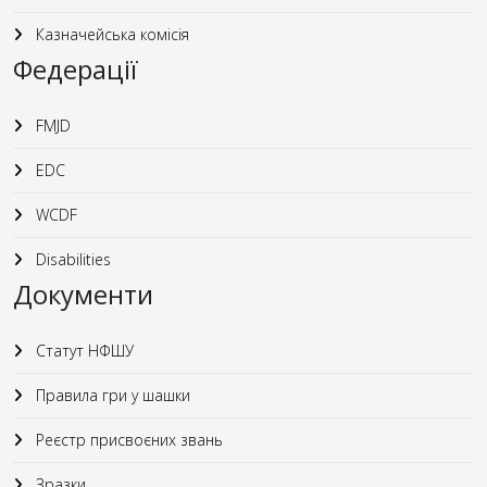
Казначейська комісія
Федерації
FMJD
EDC
WCDF
Disabilities
Документи
Статут НФШУ
Правила гри у шашки
Реєстр присвоєних звань
Зразки