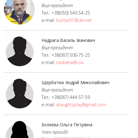
Віце-президент
Тел.: +38(050) 540-54-25
e-mail:
buntar07@ukr.net
Надрага Василь Іванович
Віце-президент
Тел.: +38(067) 506-75-25
e-mail:
nadraha@i.ua
Щербатюк Андрій Миколайович
Віце-президент
Тел.: +38(067) 444-57-59
e-mail:
draughtsplay@gmail.com
Бєляєва Ольга Петрівна
Член президії