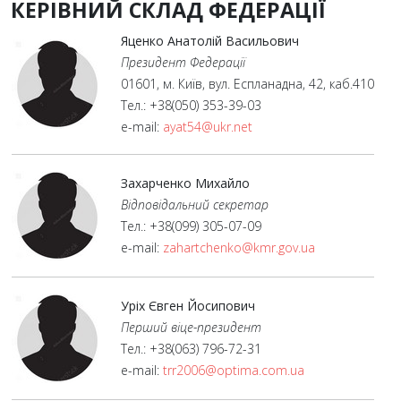
КЕРІВНИЙ СКЛАД ФЕДЕРАЦІЇ
Яценко Анатолій Васильович
Президент Федерації
01601, м. Київ, вул. Еспланадна, 42, каб.410
Тел.: +38(050) 353-39-03
e-mail:
ayat54@ukr.net
Захарченко Михайло
Відповідальний секретар
Тел.: +38(099) 305-07-09
e-mail:
zahartchenko@kmr.gov.ua
Уріх Євген Йосипович
Перший віце-президент
Тел.: +38(063) 796-72-31
e-mail:
trr2006@optima.com.ua