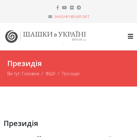
SHASHKY@UKR.NET
Президія
Ви тут:
Головна
ФШУ
Президія
Президія