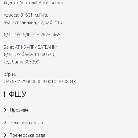
Яценко Анатолій Васильович
Адреса
: 01601, м.Київ,
вул. Еспланадна, 42, каб. 410
ЄДРПОУ
: ЄДРПОУ 26252466
Банк
: АТ КБ «ПРИВАТБАНК»
ЄДРПОУ банку 14260570,
код банку 305299
р/р №
UA763052990000026001026708043
НФШУ
Президія
Технічна комісія
Тренерська рада