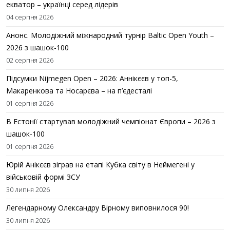
екватор – українці серед лідерів
04 серпня 2026
Анонс. Молодіжний міжнародний турнір Baltic Open Youth –
2026 з шашок-100
02 серпня 2026
Підсумки Nijmegen Open – 2026: Аннікєєв у топ-5,
Макаренкова та Носарєва – на п’єдесталі
01 серпня 2026
В Естонії стартував молодіжний чемпіонат Європи – 2026 з
шашок-100
01 серпня 2026
Юрій Анікєєв зіграв на етапі Кубка світу в Неймегені у
військовій формі ЗСУ
30 липня 2026
Легендарному Олександру Вірному виповнилося 90!
30 липня 2026