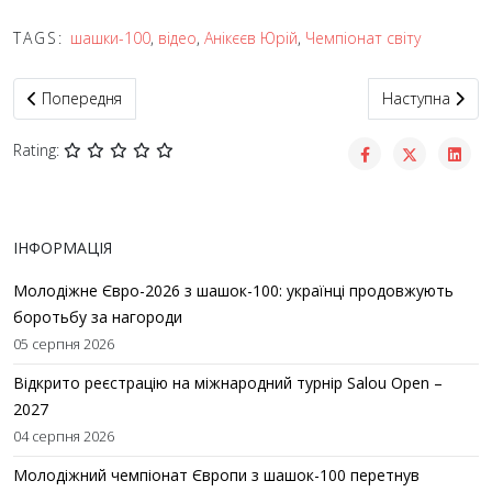
TAGS:
шашки-100
,
відео
,
Анікєєв Юрій
,
Чемпіонат світу
Попередня стаття: Viva Вікторія! Стрім про ЧСж-2025 з шашок-
Наступна статт
Попередня
Наступна
Rating:
ІНФОРМАЦІЯ
Молодіжне Євро-2026 з шашок-100: українці продовжують
боротьбу за нагороди
05 серпня 2026
Відкрито реєстрацію на міжнародний турнір Salou Open –
2027
04 серпня 2026
Молодіжний чемпіонат Європи з шашок-100 перетнув