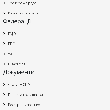
Тренерська рада
Казначейська комісія
Федерації
FMJD
EDC
WCDF
Disabilities
Документи
Статут НФШУ
Правила гри у шашки
Реєстр присвоєних звань