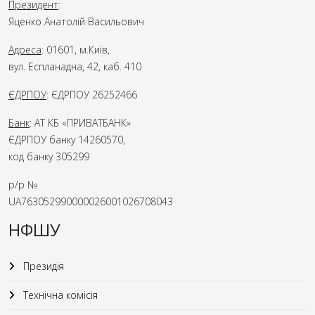
Президент
:
Яценко Анатолій Васильович
Адреса
: 01601, м.Київ,
вул. Еспланадна, 42, каб. 410
ЄДРПОУ
: ЄДРПОУ 26252466
Банк
: АТ КБ «ПРИВАТБАНК»
ЄДРПОУ банку 14260570,
код банку 305299
р/р №
UA763052990000026001026708043
НФШУ
Президія
Технічна комісія