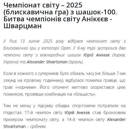
Чемпіонат світу – 2025
(блискавична гра) з шашок-100.
Битва чемпіонів світу Анікєєв -
Шварцман
У Ризі 13 липня 2025 року відбувся чемпіонат світу з
блискавичної гри у категорії Open. У 6-му турі зустрілися два
чемпіони світу з міжнародних шашок
Юрій Анікєєв
(Харків,
Україна) та
Alexander Shvartsman
(Ізраїль).
Коли в кожного з суперників було обмаль часу (не більше 7-ми
секунд на ігровому годиннику), відбулася помилка гравця, що
грав «чорними». Його опонент миттєво скористався цією
помилкою, провівши комбінацію на «більшість».
Тим не менш у підсумку обидва спортсмени потрапили на
п'єдестал. 17-й чемпіон світу
Юрій Анкєєв
став бронзовим
призером чемпіонату світу, а 14-й чемпіон світу
Alexander
Shvartsman
– срібним.