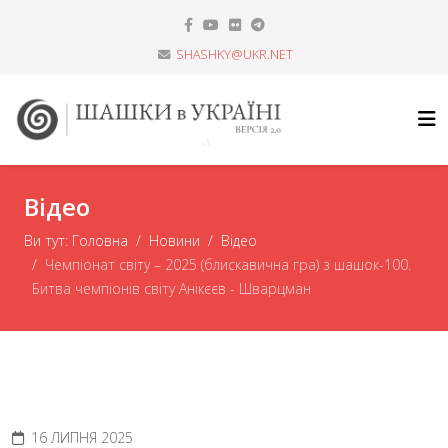
SHASHKY@UKR.NET
Відео
Ви тут:
Головна
Новини
Відео
Чемпіонат світу – 2025 (блискавична гра) з шашок-100.
Битва чемпіонів світу Анікєєв - Шварцман
16 ЛИПНЯ 2025