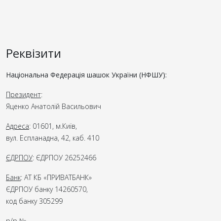
Реквізити
Національна Федерація шашок України (НФШУ):
Президент
:
Яценко Анатолій Васильович
Адреса
: 01601, м.Київ,
вул. Еспланадна, 42, каб. 410
ЄДРПОУ
: ЄДРПОУ 26252466
Банк
: АТ КБ «ПРИВАТБАНК»
ЄДРПОУ банку 14260570,
код банку 305299
р/р №