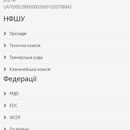
UA763052990000026001026708043
НФШУ
Президія
Технічна комісія
Тренерська рада
Казначейська комісія
Федерації
FMJD
EDC
WCDF
Disabilities