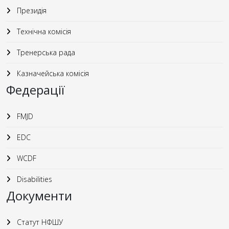
Президія
Технічна комісія
Тренерська рада
Казначейська комісія
Федерації
FMJD
EDC
WCDF
Disabilities
Документи
Статут НФШУ