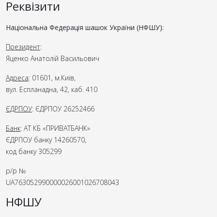
Реквізити
Національна Федерація шашок України (НФШУ):
Президент
:
Яценко Анатолій Васильович
Адреса
: 01601, м.Київ,
вул. Еспланадна, 42, каб. 410
ЄДРПОУ
: ЄДРПОУ 26252466
Банк
: АТ КБ «ПРИВАТБАНК»
ЄДРПОУ банку 14260570,
код банку 305299
р/р №
UA763052990000026001026708043
НФШУ