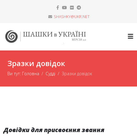
SHASHKY@UKR.NET
Зразки довідок
Ви тут:
Головна
Судді
Зразки довідок
Довідки для присвоєння звання