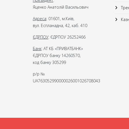
Президент
:
Яценко Анатолій Васильович
Трен
Адреса
: 01601, м.Київ,
Казн
вул. Еспланадна, 42, каб. 410
ЄДРПОУ
: ЄДРПОУ 26252466
Банк
: АТ КБ «ПРИВАТБАНК»
ЄДРПОУ банку 14260570,
код банку 305299
р/р №
UA763052990000026001026708043