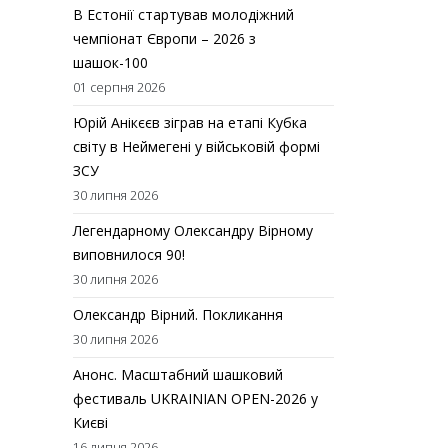
В Естонії стартував молодіжний
чемпіонат Європи – 2026 з
шашок-100
01 серпня 2026
Юрій Анікєєв зіграв на етапі Кубка
світу в Неймегені у військовій формі
ЗСУ
30 липня 2026
Легендарному Олександру Вірному
виповнилося 90!
30 липня 2026
Олександр Вірний. Покликання
30 липня 2026
Анонс. Масштабний шашковий
фестиваль UKRAINIAN OPEN-2026 у
Києві
16 липня 2026