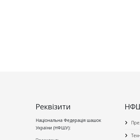
Реквізити
НФ
Національна Федерація шашок
През
України (НФШУ):
Техн