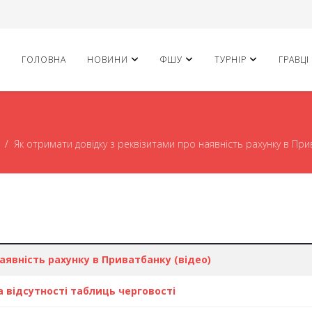
ГОЛОВНА
НОВИНИ
ФШУ
ТУРНІР
ГРАВЦІ
Як отримати довідку з реквізитами про наявність рахунку в Прив
аявність рахунку в Приватбанку (відео)
а відсутності таблиць черговості