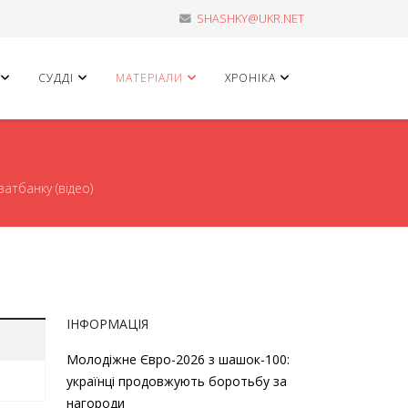
SHASHKY@UKR.NET
СУДДІ
МАТЕРІАЛИ
ХРОНІКА
атбанку (відео)
ІНФОРМАЦІЯ
Молодіжне Євро-2026 з шашок-100:
українці продовжують боротьбу за
нагороди