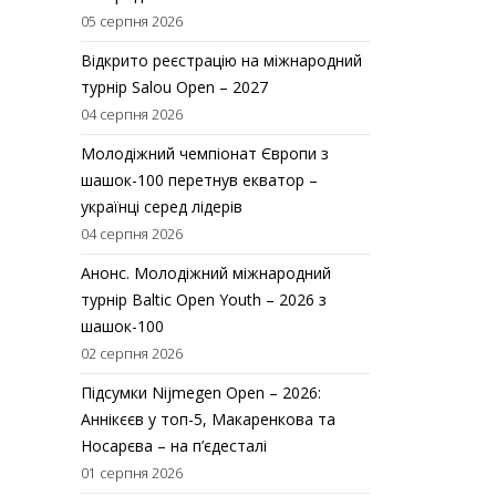
05 серпня 2026
Відкрито реєстрацію на міжнародний
турнір Salou Open – 2027
04 серпня 2026
Молодіжний чемпіонат Європи з
шашок-100 перетнув екватор –
українці серед лідерів
04 серпня 2026
Анонс. Молодіжний міжнародний
турнір Baltic Open Youth – 2026 з
шашок-100
02 серпня 2026
Підсумки Nijmegen Open – 2026:
Аннікєєв у топ-5, Макаренкова та
Носарєва – на п’єдесталі
01 серпня 2026