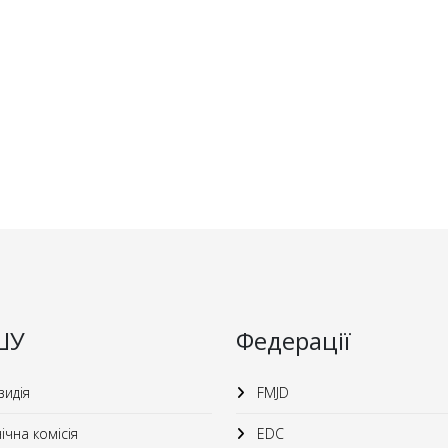
ШУ
Федерації
идія
FMJD
ічна комісія
EDC