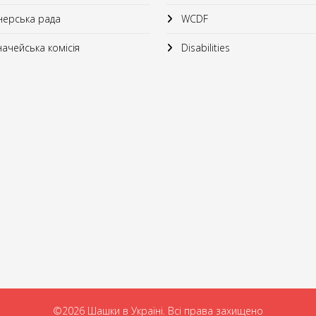
ерська рада
WCDF
ачейська комісія
Disabilities
©2026 Шашки в Україні. Всі права захищено