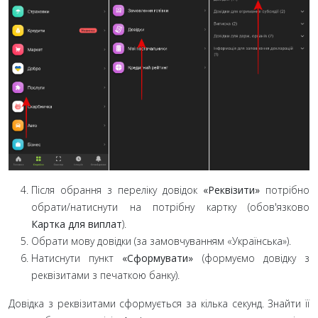
Після обрання з переліку довідок
«Реквізити»
потрібно
обрати/натиснути на потрібну картку (обов'язково
Картка для виплат
).
Обрати мову довідки (за замовчуванням «Українська»).
Натиснути пункт
«Сформувати»
(формуємо довідку з
реквізитами з печаткою банку).
Довідка з реквізитами сформується за кілька секунд. Знайти її