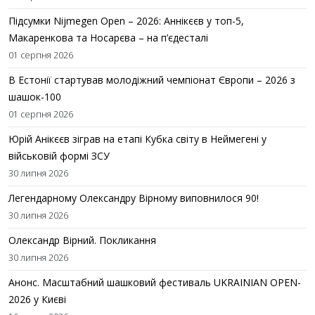
Підсумки Nijmegen Open – 2026: Аннікєєв у топ-5,
Макаренкова та Носарєва – на п’єдесталі
01 серпня 2026
В Естонії стартував молодіжний чемпіонат Європи – 2026 з
шашок-100
01 серпня 2026
Юрій Анікєєв зіграв на етапі Кубка світу в Неймегені у
військовій формі ЗСУ
30 липня 2026
Легендарному Олександру Вірному виповнилося 90!
30 липня 2026
Олександр Вірний. Покликання
30 липня 2026
Анонс. Масштабний шашковий фестиваль UKRAINIAN OPEN-
2026 у Києві