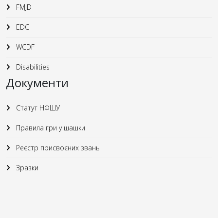
FMJD
EDC
WCDF
Disabilities
Документи
Статут НФШУ
Правила гри у шашки
Реєстр присвоєних звань
Зразки