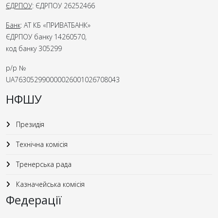
ЄДРПОУ
: ЄДРПОУ 26252466
Банк
: АТ КБ «ПРИВАТБАНК»
ЄДРПОУ банку 14260570,
код банку 305299
р/р №
UA763052990000026001026708043
НФШУ
Президія
Технічна комісія
Тренерська рада
Казначейська комісія
Федерації