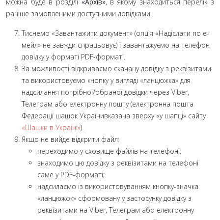
можна буде в розділі
«Архів»
, в якому знаходиться перелік з
раніше замовленими доступними довідками.
Тиснемо «Завантажити документ» (опція «Надіслати по е-
мейл» не завжди спрацьовує) і завантажуємо на телефон
довідку у форматі PDF-форматі.
За можливості відкриваємо скачану довідку з реквізитами
та використовуємо кнопку у вигляді «ланцюжка» для
надсилання потрібної/обраної довідки через Viber,
Телеграм або електронну пошту (електронна пошта
Федерації шашок Українивказана зверху «у шапці» сайту
«Шашки в Україні»
).
Якщо не вийде відкрити файл:
переходимо у сховище файлів на телефоні;
знаходимо цю довідку з реквізитами на телефоні
саме у PDF-форматі;
надсилаємо із використовуванням кнопку-значка
«ланцюжок» сформовану у застосунку довідку з
реквізитами на Viber, Телеграм або електронну