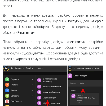
останнім кроком
– всі ініш меню буквально ідентичні мобільній
версії.
Для переходу в меню довідок потрібно обрати в переліку
послуг ліворуч на головному екрані
«Послуги»
, далі
«Сервіс
довідок»
і меню
«Довідки»
. З доступного переліку довідок
обрати
«Реквізити»
.
Після обрання з переліку довідок
«Реквізити»
потрібно
натиснути на потрібну картку, далі обрати мову довідки і
натиснути
«Сформувати»
. Сформована довідка буде доступна
в меню
«Архів»
в тому ж вікні отримання довідок.