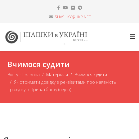
SHASHKY@UKR.NET
Вчимося судити
Ви тут:
Головна
Матеріали
Вчимося судити
Як отримати довідку з реквізитами про наявність
рахунку в Приватбанку (відео)