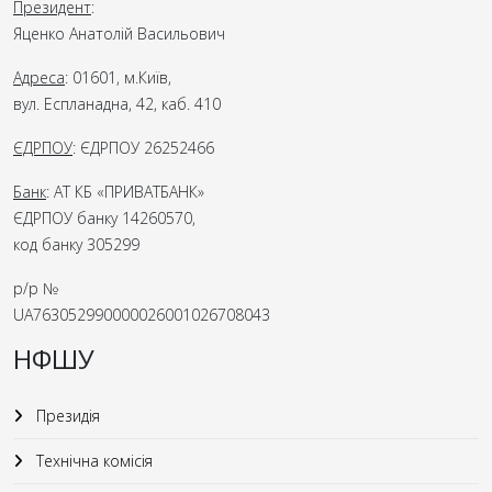
Президент
:
Яценко Анатолій Васильович
Адреса
: 01601, м.Київ,
вул. Еспланадна, 42, каб. 410
ЄДРПОУ
: ЄДРПОУ 26252466
Банк
: АТ КБ «ПРИВАТБАНК»
ЄДРПОУ банку 14260570,
код банку 305299
р/р №
UA763052990000026001026708043
НФШУ
Президія
Технічна комісія