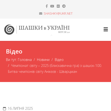
SHASHKY@UKR.NET
Відео
Ви тут:
Головна
Новини
Відео
Чемпіонат світу – 2025 (блискавична гра) з шашок-100.
Битва чемпіонів світу Анікєєв - Шварцман
16 ЛИПНЯ 2025