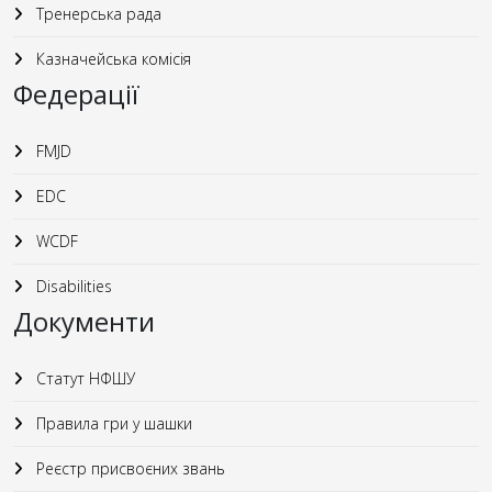
Тренерська рада
Казначейська комісія
Федерації
FMJD
EDC
WCDF
Disabilities
Документи
Статут НФШУ
Правила гри у шашки
Реєстр присвоєних звань