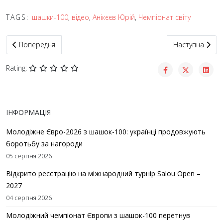
TAGS:
шашки-100
,
відео
,
Анікєєв Юрій
,
Чемпіонат світу
Попередня стаття: Viva Вікторія! Стрім про ЧСж-2025 з шашок-
Наступна статт
Попередня
Наступна
Rating:
ІНФОРМАЦІЯ
Молодіжне Євро-2026 з шашок-100: українці продовжують
боротьбу за нагороди
05 серпня 2026
Відкрито реєстрацію на міжнародний турнір Salou Open –
2027
04 серпня 2026
Молодіжний чемпіонат Європи з шашок-100 перетнув