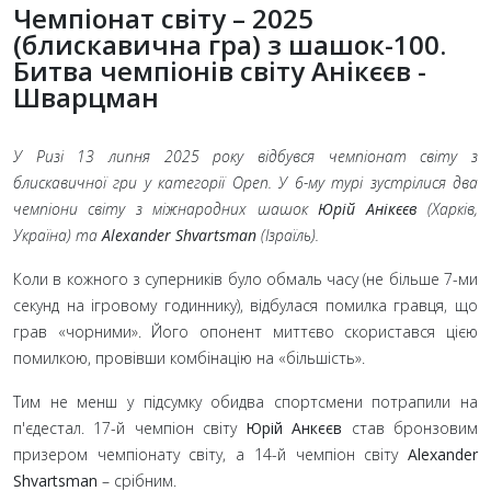
Чемпіонат світу – 2025
(блискавична гра) з шашок-100.
Битва чемпіонів світу Анікєєв -
Шварцман
У Ризі 13 липня 2025 року відбувся чемпіонат світу з
блискавичної гри у категорії Open. У 6-му турі зустрілися два
чемпіони світу з міжнародних шашок
Юрій Анікєєв
(Харків,
Україна) та
Alexander Shvartsman
(Ізраїль).
Коли в кожного з суперників було обмаль часу (не більше 7-ми
секунд на ігровому годиннику), відбулася помилка гравця, що
грав «чорними». Його опонент миттєво скористався цією
помилкою, провівши комбінацію на «більшість».
Тим не менш у підсумку обидва спортсмени потрапили на
п'єдестал. 17-й чемпіон світу
Юрій Анкєєв
став бронзовим
призером чемпіонату світу, а 14-й чемпіон світу
Alexander
Shvartsman
– срібним.