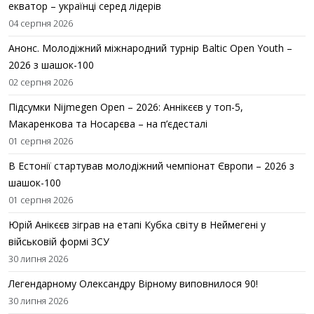
екватор – українці серед лідерів
04 серпня 2026
Анонс. Молодіжний міжнародний турнір Baltic Open Youth –
2026 з шашок-100
02 серпня 2026
Підсумки Nijmegen Open – 2026: Аннікєєв у топ-5,
Макаренкова та Носарєва – на п’єдесталі
01 серпня 2026
В Естонії стартував молодіжний чемпіонат Європи – 2026 з
шашок-100
01 серпня 2026
Юрій Анікєєв зіграв на етапі Кубка світу в Неймегені у
військовій формі ЗСУ
30 липня 2026
Легендарному Олександру Вірному виповнилося 90!
30 липня 2026