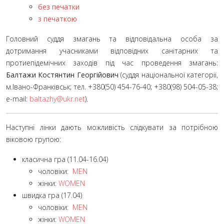
без печатки
з печаткою
Головний суддя змагань та відповідальна особа за
дотримання учасниками відповідних санітарних та
протиепідемічних заходів під час проведення змагань:
Балтажи Костянтин Георгійович
(суддя національної категорії,
м.Івано-Франківськ; тел. +380(50)
454-76-40; +380(98)
504-05-38;
e-mail:
baltazhy@ukr.net
).
Наступні лінки дають можливість слідкувати за потрібною
віковою групою:
класична гра (11.04-16.04)
чоловіки:
MEN
жінки:
WOMEN
швидка гра (17.04)
чоловіки:
MEN
жінки:
WOMEN