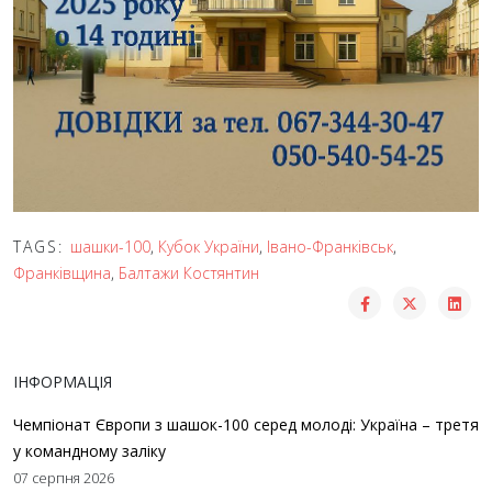
TAGS:
шашки-100
,
Кубок України
,
Івано-Франківськ
,
Франківщина
,
Балтажи Костянтин
ІНФОРМАЦІЯ
Чемпіонат Європи з шашок-100 серед молоді: Україна – третя
у командному заліку
07 серпня 2026