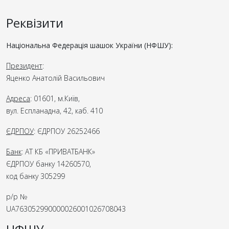
Реквізити
Національна Федерація шашок України (НФШУ):
Президент
:
Яценко Анатолій Васильович
Адреса
: 01601, м.Київ,
вул. Еспланадна, 42, каб. 410
ЄДРПОУ
: ЄДРПОУ 26252466
Банк
: АТ КБ «ПРИВАТБАНК»
ЄДРПОУ банку 14260570,
код банку 305299
р/р №
UA763052990000026001026708043