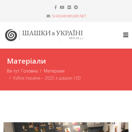
SHASHKY@UKR.NET
Матеріали
Ви тут:
Головна
Матеріали
Кубок України – 2025 з шашок-100