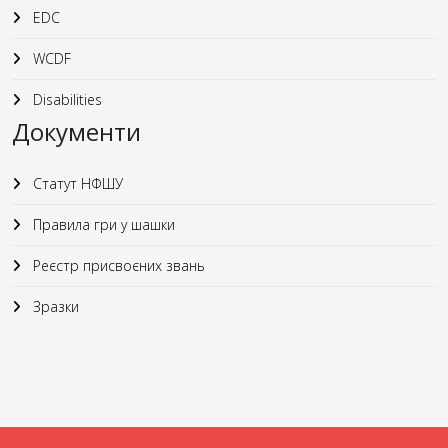
EDC
WCDF
Disabilities
Документи
Статут НФШУ
Правила гри у шашки
Реєстр присвоєних звань
Зразки