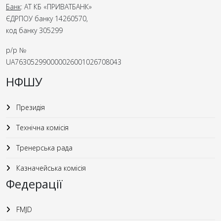
Банк
: АТ КБ «ПРИВАТБАНК»
ЄДРПОУ банку 14260570,
код банку 305299
р/р №
UA763052990000026001026708043
НФШУ
Президія
Технічна комісія
Тренерська рада
Казначейська комісія
Федерації
FMJD