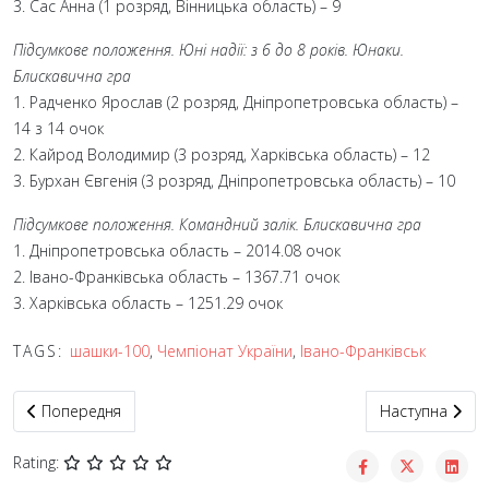
3. Сас Анна (1 розряд, Вінницька область) – 9
Підсумкове положення. Юні надії: з 6 до 8 років. Юнаки.
Блискавична гра
1. Радченко Ярослав (2 розряд, Дніпропетровська область) –
14 з 14 очок
2. Кайрод Володимир (3 розряд, Харківська область) – 12
3. Бурхан Євгенія (3 розряд, Дніпропетровська область) – 10
Підсумкове положення. Командний залік. Блискавична гра
1. Дніпропетровська область – 2014.08 очок
2. Івано-Франківська область – 1367.71 очок
3. Харківська область – 1251.29 очок
TAGS:
шашки-100
,
Чемпіонат України
,
Івано-Франківськ
Попередня стаття: Оновилися рейтинги українських шашкістів 
Наступна статт
Попередня
Наступна
Rating: