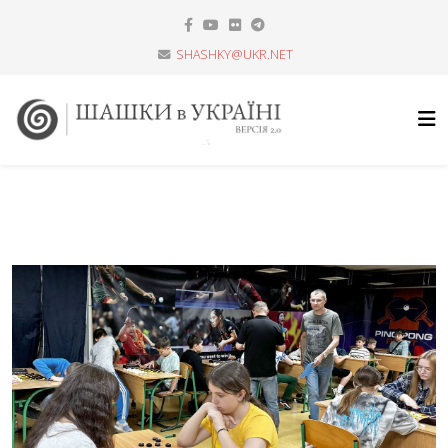
SHASHKY@UKR.NET