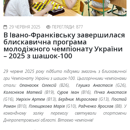
29 ЧЕРВНЯ 2025
ПЕРЕГЛЯДИ: 877
В Івано-Франківську завершилася
блискавична програма
молодіжного чемпіонату України
– 2025 з шашок-100
29 червня 2025 року підбито підсумки змагань з блискавичної
гри Чемпіонату України з шашок-100. Цьогорічними чемпіонами
стали:
Опанасюк Олексій
(B26),
Глушко Анастасія
(G26),
Колєсніков Матвєй
(B19),
Суров Іван
(B16),
Пічка Анастасія
(G16),
Умріхін Артем
(B13),
Бердник Мирослава
(G13),
Постой
Роман
(B10),
Плющакова Марія
(G10),
Радченко Ярослав
(B8). У
командному заліку перемогу святкували спортсмени
Дніпропетровської області. Вітаємо чемпіонів!