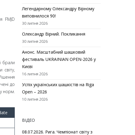
Легендарному Олександру Вірному
виповнилося 90!
ня FMJD
30 липня 2026
Олександр Вірний. Покликання
30 липня 2026
Анонс. Масштабний шашковий
фестиваль UKRAINIAN OPEN-2026 у
і брали
Києві
и світу,
16 липня 2026
Рішення
чені до
Успіх українських шашкістів на Riga
ку норм.
Open – 2026
10 липня 2026
date
ВІДЕО
08.07.2026. Рига. Чемпіонат світу з