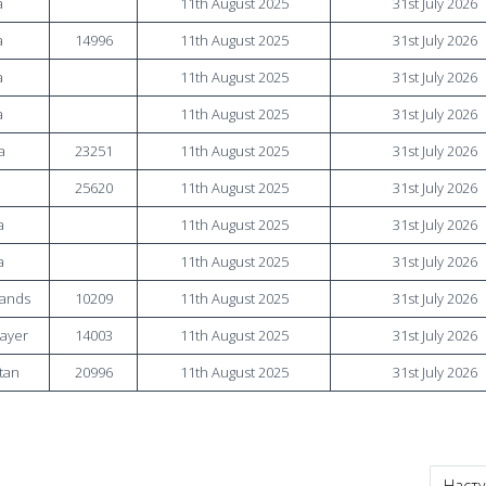
a
11th August 2025
31st July 2026
a
14996
11th August 2025
31st July 2026
a
11th August 2025
31st July 2026
a
11th August 2025
31st July 2026
a
23251
11th August 2025
31st July 2026
25620
11th August 2025
31st July 2026
a
11th August 2025
31st July 2026
a
11th August 2025
31st July 2026
lands
10209
11th August 2025
31st July 2026
layer
14003
11th August 2025
31st July 2026
tan
20996
11th August 2025
31st July 2026
heckers Open – 2025 з шашок-100
Насту
Насту