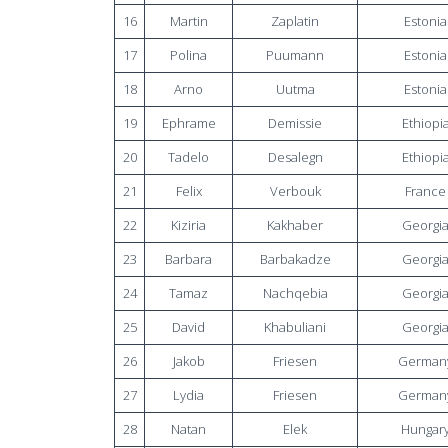
16
Martin
Zaplatin
Estonia
17
Polina
Puumann
Estonia
18
Arno
Uutma
Estonia
19
Ephrame
Demissie
Ethiopi
20
Tadelo
Desalegn
Ethiopi
21
Felix
Verbouk
France
22
Kiziria
Kakhaber
Georgi
23
Barbara
Barbakadze
Georgi
24
Tamaz
Nachqebia
Georgi
25
David
Khabuliani
Georgi
26
Jakob
Friesen
German
27
Lydia
Friesen
German
28
Natan
Elek
Hungar