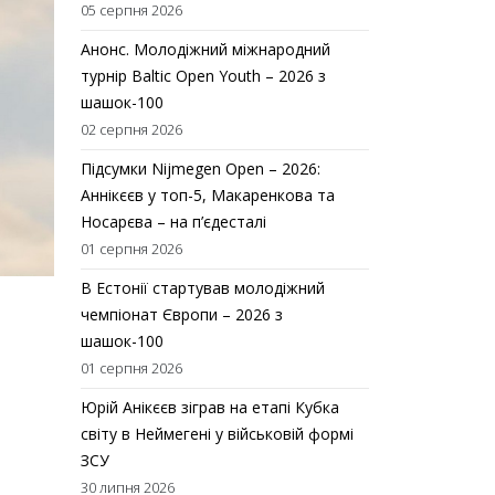
05 серпня 2026
Анонс. Молодіжний міжнародний
турнір Baltic Open Youth – 2026 з
шашок-100
02 серпня 2026
Підсумки Nijmegen Open – 2026:
Аннікєєв у топ-5, Макаренкова та
Носарєва – на п’єдесталі
01 серпня 2026
В Естонії стартував молодіжний
чемпіонат Європи – 2026 з
шашок-100
01 серпня 2026
Юрій Анікєєв зіграв на етапі Кубка
світу в Неймегені у військовій формі
ЗСУ
30 липня 2026