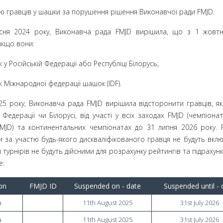
ію гравців у шашки за порушення рішення Виконавчої ради FMJD.
есня 2024 року, Виконавча рада FMJD вирішила, що з 1 жовт
 якщо вони:
 у Російській Федерації або Республіці Білорусь;
к Міжнародної федерації шашок (IDF).
25 року, Виконавча рада FMJD вирішила відсторонити гравців, як
Федерації чи Білорусі, від участі у всіх заходах FMJD (чемпіонат
 FMJD) та континентальних чемпіонатах до 31 липня 2026 року. 
 за участю будь-якого дискваліфікованого гравця не будуть вклю
ти турнірів не будуть дійсними для розрахунку рейтингів та підрахун
е:
on
FMJD ID
Suspended on - date
Suspended until - 
a
11th August 2025
31st July 2026
a
11th August 2025
31st July 2026