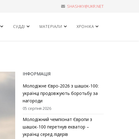
SHASHKY@UKR.NET
СУДДІ
МАТЕРІАЛИ
ХРОНІКА
ІНФОРМАЦІЯ
Молодіжне Євро-2026 з шашок-100:
українці продовжують боротьбу за
нагороди
05 серпня 2026
Молодіжний чемпіонат Європи з
шашок-100 перетнув екватор –
українці серед лідерів