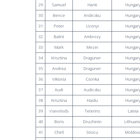
29
Samuel
Hanti
Hungar
30
Bence
Andicsku
Hungar
31
Peter
Uzonyi
Hungar
32
Balint
Ambrozy
Hungar
33
Mark
Mezei
Hungar
34
Krisztina
Draguner
Hungar
35
Andrea
Draguner
Hungar
36
Viktoria
Csonka
Hungar
37
Audi
Audicsku
Hungar
38
Krisztina
Haidu
Hungar
39
Vsevolods
Teterins
Latvia
40
Boris
Druzhinin
Lithuani
41
Chiril
Stoicu
Moldov