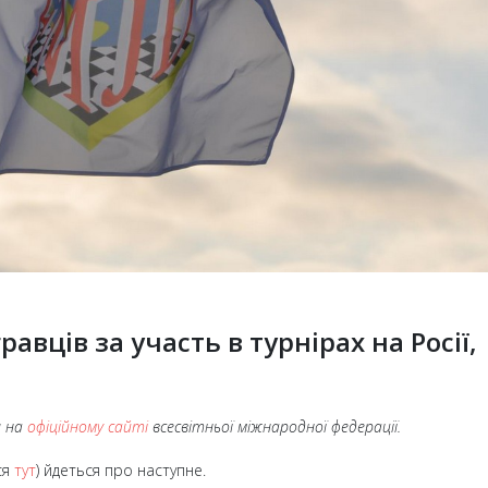
авців за участь в турнірах на Росії,
я на
офіційному сайті
всесвітньої міжнародної федерації.
ся
тут
) йдеться про наступне.