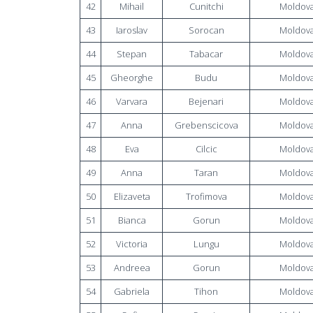
42
Mihail
Cunitchi
Moldov
43
Iaroslav
Sorocan
Moldov
44
Stepan
Tabacar
Moldov
45
Gheorghe
Budu
Moldov
46
Varvara
Bejenari
Moldov
47
Anna
Grebenscicova
Moldov
48
Eva
Cilcic
Moldov
49
Anna
Taran
Moldov
50
Elizaveta
Trofimova
Moldov
51
Bianca
Gorun
Moldov
52
Victoria
Lungu
Moldov
53
Andreea
Gorun
Moldov
54
Gabriela
Tihon
Moldov