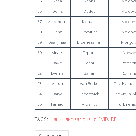
55
Sofia
Sporis
Moldov
56
Denis
Dudco
Moldov
57
Alexandru
Karaulnii
Moldov
58
Elena
Scovitina
Moldov
59
Daarijmaa
Erdenesaihan
Mongoli
60
Ainars
Cirponis
Norway
61
David
Banari
Romani
62
Evelina
Banari
Romani
63
Anton
Van Berkel
The Nether
64
Darya
Fedarovich
Individual p
65
Farhad
Arslanov
Turkmenis
TAGS:
шашки
,
дискваліфікація
,
FMJD
,
IDF
Попередня стаття: У Києві відбувся Ukrainian C
Попередня