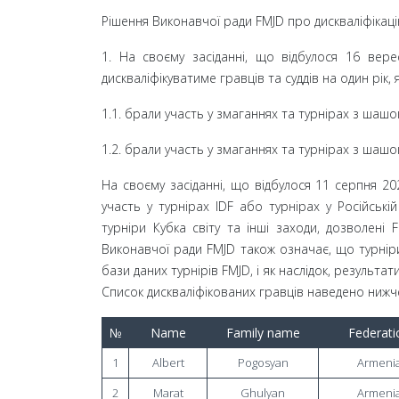
Рішення Виконавчої ради FMJD про дискваліфікац
1. На своєму засіданні, що відбулося 16 вер
дискваліфікуватиме гравців та суддів на один рік,
1.1. брали участь у змаганнях та турнірах з шашок
1.2. брали участь у змаганнях та турнірах з шашо
На своєму засіданні, що відбулося 11 серпня 20
участь у турнірах IDF або турнірах у Російській 
турніри Кубка світу та інші заходи, дозволені
Виконавчої ради FMJD також означає, що турніри
бази даних турнірів FMJD, і як наслідок, результа
Список дискваліфікованих гравців наведено нижч
№
Name
Family name
Federati
1
Albert
Pogosyan
Armeni
2
Marat
Ghulyan
Armeni