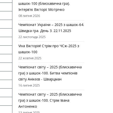
шашок-100 (блискавична гра).
Інтерв'ю Вікторії Мотрічко
08 липня 2026
Чемпіонат України – 2025 з шашок-64.
Швидка гра. День 3. 22.11.2025
22 листопада 2025
Viva Вікторія! Стрім про ЧСж-2025 з
шашок-100
22 жовтня 2025
Чемпіонат світу – 2025 (блискавична
гра) з шашок-100. Битва чемпіонів
світу Анікєєв - Шварцман
16 липня 2025
Чемпіонат світу – 2025 (блискавична
гра) з шашок-100. Стрім Івана
Антоненко
13 липня 2025