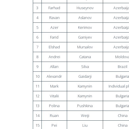
3
Farhad
Huseynov
Azerbaij
4
Ravan
Aslanov
Azerbaij
5
Azer
Kerimov
Azerbaij
6
Farid
Ganiyev
Azerbaij
7
Elshad
Mursalov
Azerbaij
8
Andrei
Catana
Moldov
9
Allan
Silva
Brazil
10
Alexandr
Gaidarji
Bulgari
11
Mark
Kamynin
Individual p
12
Vitalii
Kamynin
Bulgari
13
Polina
Pushkina
Bulgari
14
Ruan
Weiji
China
15
Pei
Liu
China