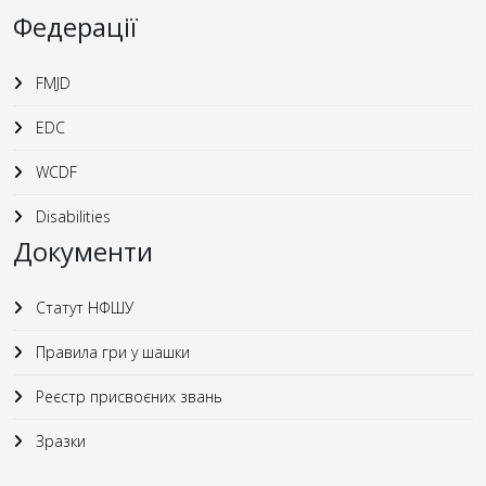
Федерації
FMJD
EDC
WCDF
Disabilities
Документи
Статут НФШУ
Правила гри у шашки
Реєстр присвоєних звань
Зразки