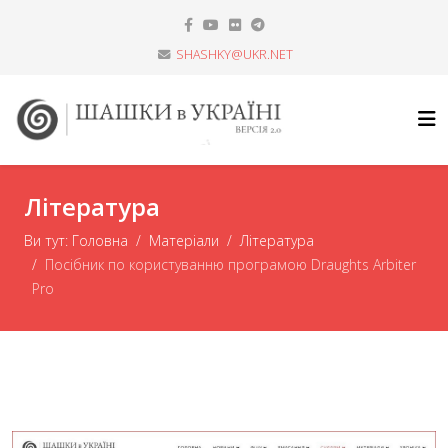
SHASHKY@UKR.NET
Література
Ви тут:
Головна
Матеріали
Література
Посібник по користуванню програмою Draughts Arbiter
Pro