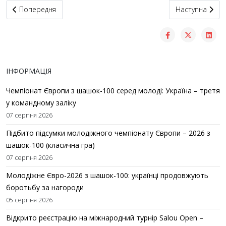
Попередня стаття: Книга «Король та його прем'ер-мiнiстр»
Наступна статт
Попередня
Наступна
ІНФОРМАЦІЯ
Чемпіонат Європи з шашок-100 серед молоді: Україна – третя
у командному заліку
07 серпня 2026
Підбито підсумки молодіжного чемпіонату Європи – 2026 з
шашок-100 (класична гра)
07 серпня 2026
Молодіжне Євро-2026 з шашок-100: українці продовжують
боротьбу за нагороди
05 серпня 2026
Відкрито реєстрацію на міжнародний турнір Salou Open –