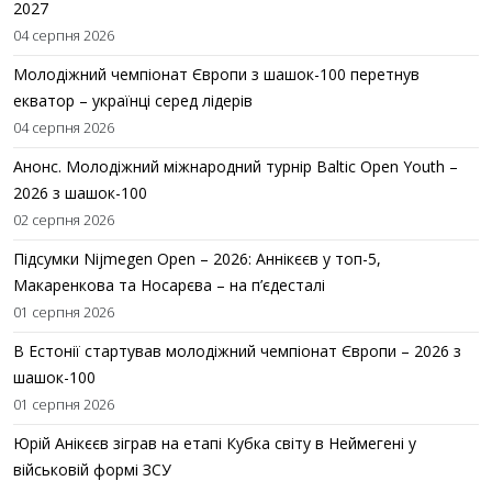
2027
04 серпня 2026
Молодіжний чемпіонат Європи з шашок-100 перетнув
екватор – українці серед лідерів
04 серпня 2026
Анонс. Молодіжний міжнародний турнір Baltic Open Youth –
2026 з шашок-100
02 серпня 2026
Підсумки Nijmegen Open – 2026: Аннікєєв у топ-5,
Макаренкова та Носарєва – на п’єдесталі
01 серпня 2026
В Естонії стартував молодіжний чемпіонат Європи – 2026 з
шашок-100
01 серпня 2026
Юрій Анікєєв зіграв на етапі Кубка світу в Неймегені у
військовій формі ЗСУ