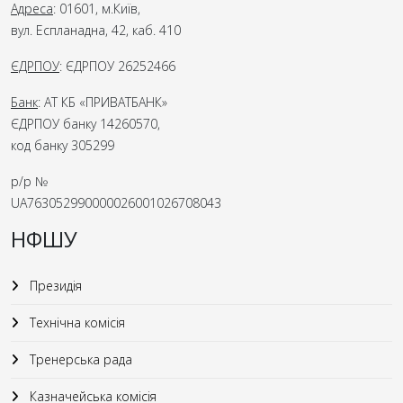
Адреса
: 01601, м.Київ,
вул. Еспланадна, 42, каб. 410
ЄДРПОУ
: ЄДРПОУ 26252466
Банк
: АТ КБ «ПРИВАТБАНК»
ЄДРПОУ банку 14260570,
код банку 305299
р/р №
UA763052990000026001026708043
НФШУ
Президія
Технічна комісія
Тренерська рада
Казначейська комісія