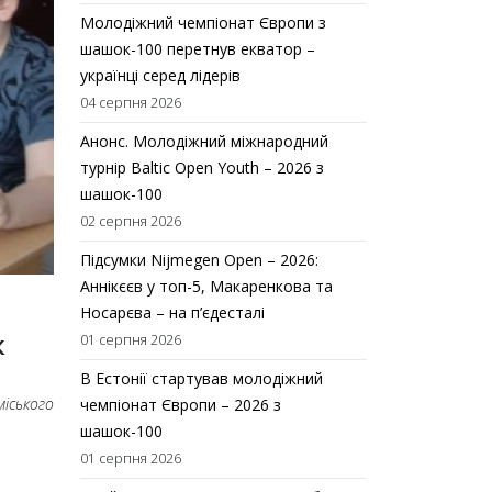
Молодіжний чемпіонат Європи з
шашок-100 перетнув екватор –
українці серед лідерів
04 серпня 2026
Анонс. Молодіжний міжнародний
турнір Baltic Open Youth – 2026 з
шашок-100
02 серпня 2026
Підсумки Nijmegen Open – 2026:
Аннікєєв у топ-5, Макаренкова та
Носарєва – на п’єдесталі
к
01 серпня 2026
В Естонії стартував молодіжний
іського
чемпіонат Європи – 2026 з
шашок-100
01 серпня 2026