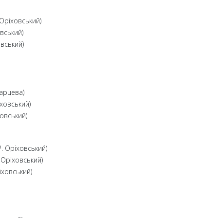
 Оріховський)
вський)
овський)
арцева)
іховський)
овський)
. Оріховський)
 Оріховський)
іховський)