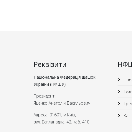
Реквізити
НФ
Національна Федерація шашок
През
України (НФШУ):
Техн
Президент
:
Яценко Анатолій Васильович
Трен
Адреса
: 01601, м.Київ,
Казн
вул. Еспланадна, 42, каб. 410