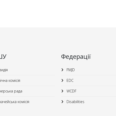
ШУ
Федерації
идія
FMJD
ічна комісія
EDC
ерська рада
WCDF
ачейська комісія
Disabilities