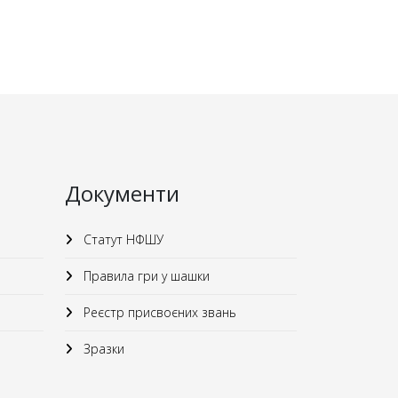
Документи
Статут НФШУ
Правила гри у шашки
Реєстр присвоєних звань
Зразки