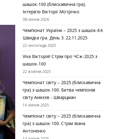
шашок-100 (блискавична гра).
Інтерв'ю Вікторії Мотрічко
08 липня 2026
Чемпіонат України – 2025 з шашок-64.
Швидка гра. День 3. 22.11.2025
22 листопада 2025
Viva Вікторія! Стрім про ЧСж-2025 з
шашок-100
22 жовтня 2025
Чемпіонат світу – 2025 (блискавична
гра) з шашок-100. Битва чемпіонів
світу Анікєєв - Шварцман
16 липня 2025
Чемпіонат світу – 2025 (блискавична
гра) з шашок-100. Стрім Івана
Антоненко
13 липня 2025