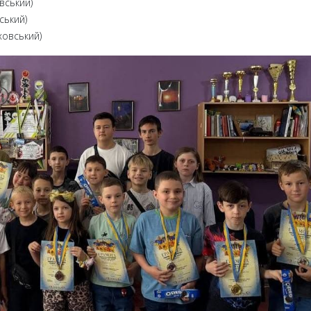
вський)
ський)
ховський)