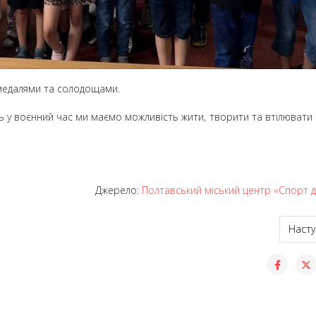
медалями та солодощами.
ь у воєнний час ми маємо можливість жити, творити та втілювати 
Джерело:
Полтавський міський центр «Спорт дл
ав молодіжний чемпіонат України – 2026 з шашок-100
Насту
Насту