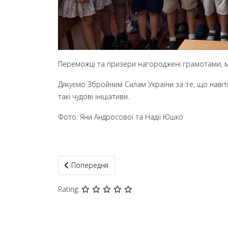
Переможці та призери нагороджені грамотами, 
Дякуємо Збройним Силам України за те, що навіт
такі чудові ініціативи.
Фото: Яни Андросової та Надії Юшко
Попередня стаття: В Івано-Франківську стартув
Попередня
Rating: