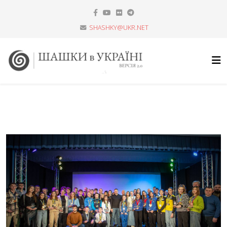
SHASHKY@UKR.NET