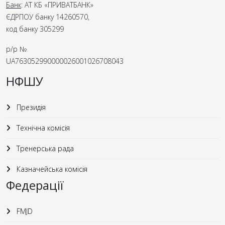
Банк
: АТ КБ «ПРИВАТБАНК»
ЄДРПОУ банку 14260570,
код банку 305299
р/р №
UA763052990000026001026708043
НФШУ
Президія
Технічна комісія
Тренерська рада
Казначейська комісія
Федерації
FMJD