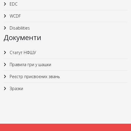
EDC
WCDF
Disabilities
Документи
Статут НФШУ
Правила гри у шашки
Реєстр присвоєних звань
Зразки