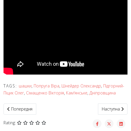
TAGS:
шашки
,
Попруга Віра
,
Шнейдер Олександр
,
Підгорний-
Піцик Олег
,
Сімащенко Вікторія
,
Кам'янське
,
Дніпровщина
Попередня стаття: Фелікс Шепель та Зоряна Анісімова – волода
Наступна статт
Попередня
Наступна
Rating: