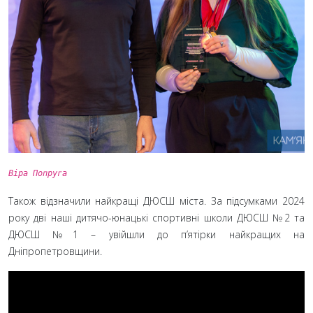
Віра Попруга
Також відзначили найкращі ДЮСШ міста. За підсумками 2024
року дві наші дитячо-юнацькі спортивні школи ДЮСШ №2 та
ДЮСШ №1 – увійшли до п’ятірки найкращих на
Дніпропетровщини.