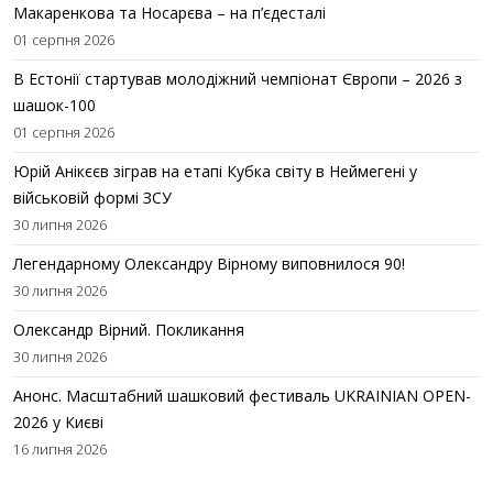
Макаренкова та Носарєва – на п’єдесталі
01 серпня 2026
В Естонії стартував молодіжний чемпіонат Європи – 2026 з
шашок-100
01 серпня 2026
Юрій Анікєєв зіграв на етапі Кубка світу в Неймегені у
військовій формі ЗСУ
30 липня 2026
Легендарному Олександру Вірному виповнилося 90!
30 липня 2026
Олександр Вірний. Покликання
30 липня 2026
Анонс. Масштабний шашковий фестиваль UKRAINIAN OPEN-
2026 у Києві
16 липня 2026