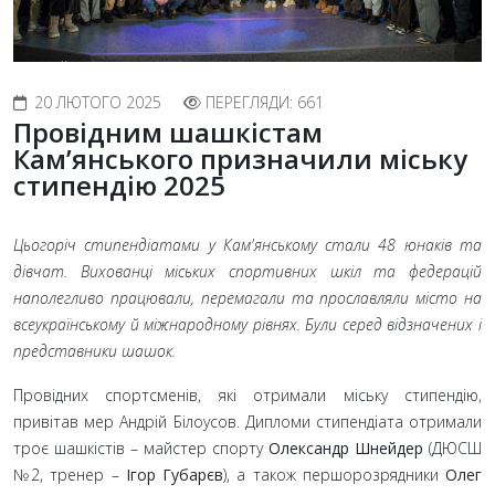
20 ЛЮТОГО 2025
ПЕРЕГЛЯДИ: 661
Провідним шашкістам
Кам’янського призначили міську
стипендію 2025
Цьогоріч стипендіатами у Кам'янському стали 48 юнаків та
дівчат. Вихованці міських спортивних шкіл та федерацій
наполегливо працювали, перемагали та прославляли місто на
всеукраїнському й міжнародному рівнях. Були серед відзначених і
представники шашок.
Провідних спортсменів, які отримали міську стипендію,
привітав мер Андрій Білоусов. Дипломи стипендіата отримали
троє шашкістів – майстер спорту
Олександр Шнейдер
(ДЮСШ
№2, тренер –
Ігор Губарєв
), а також першорозрядники
Олег