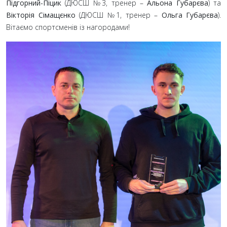
Підгорний-Піцик
(ДЮСШ №3, тренер –
Альона Губарєва
) та
Вікторія Сімащєнко
(ДЮСШ №1, тренер –
Ольга Губарєва
).
Вітаємо спортсменів із нагородами!