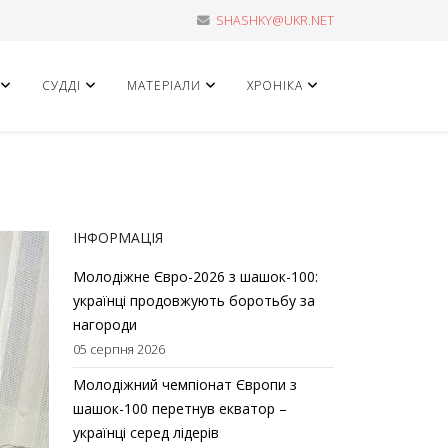
SHASHKY@UKR.NET
СУДДІ
МАТЕРІАЛИ
ХРОНІКА
ІНФОРМАЦІЯ
Молодіжне Євро-2026 з шашок-100:
українці продовжують боротьбу за
нагороди
05 серпня 2026
Молодіжний чемпіонат Європи з
шашок-100 перетнув екватор –
українці серед лідерів