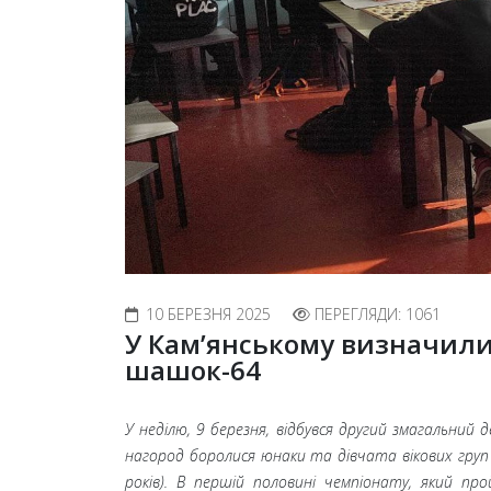
10 БЕРЕЗНЯ 2025
ПЕРЕГЛЯДИ: 1061
У Кам’янському визначили
шашок-64
У неділю, 9 березня, відбувся другий змагальний
нагород боролися юнаки та дівчата вікових груп «ю
років). В першій половині чемпіонату, який п