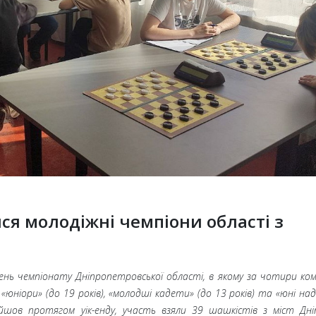
ся молодіжні чемпіони області з
 день чемпіонату Дніпропетровської області, в якому за чотири ко
ніори» (до 19 років), «молодші кадети» (до 13 років) та «юні наді
ройшов протягом уік-енду, участь взяли 39 шашкістів з міст Дн