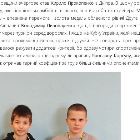
ровщини вчергове став
Кирило Прокопенко
з Дніпра. В цьому ро
, але чемпіонські амбіції ні в нього, ні в його батька-тренера
М
у
– впевнена перемога і золота медаль обласного рівня! Друге 
ам’янчанин
Володимир Пивоваренко
. До цієї нагороди спортсмен 
у через турніри серед дорослих. І якщо на Кубку України, який не
важко продемонструвати, проте підсумки ЧО говорять про пр
велося рахувати додаткові критерії, бо одразу чотири спортсмена
. Більше поталанило ще одному дніпрянину
Ярославу Корсуну
, як
 ж отримав гарний коефіцієнт за гру з більш сильними опонентами