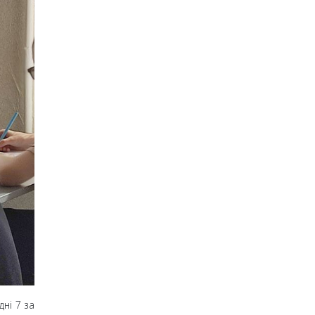
дні 7
за