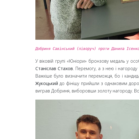
Добриня Савінський (ліворуч) проти Данила Ісенк
У віковій групі «Юніори» бронзову медаль у ос
Станіслав Стахов
. Перемогу, а з нею і нагороду
Важкіше було визначити переможця, бо і канди
Жукоцький
до фінішу прийшли з однаковим дороб
виграв Добриня, виборовши золоту нагороду. В