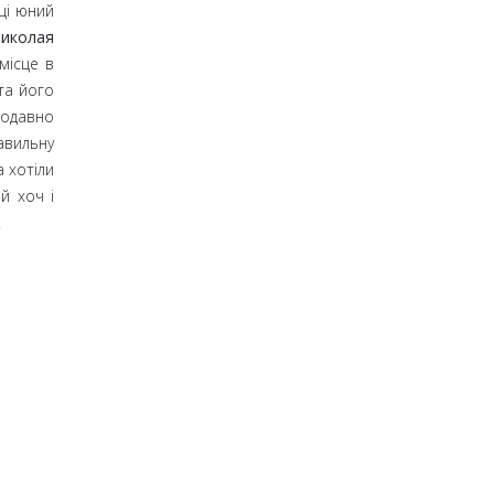
ці юний
иколая
місце в
та його
щодавно
авильну
 хотіли
ий хоч і
.