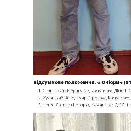
Підсумкове положення. «Юніори» (B1
Савінський Добриня (км, Кам’янське, ДЮСШ №2
Жукоцький Володимир (1 розряд, Кам’янське, 
Ісенко Данило (1 розряд, Кам’янське, ДЮСШ №2