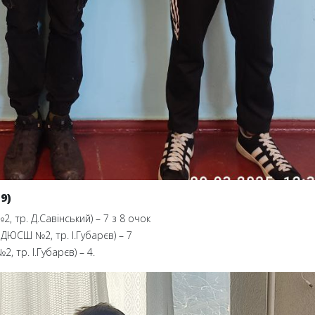
9)
, тр. Д.Савінський) – 7 з 8 очок
ДЮСШ №2, тр. І.Губарєв) – 7
, тр. І.Губарєв) – 4.