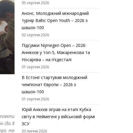
05 серпня 2026
Анонс. Молодіжний міжнародний
турнір Baltic Open Youth – 2026 з
шашок-100
02 серпня 2026
Підсумки Nijmegen Open – 2026:
Аннікєєв у топ-5, Макаренкова та
Носарєва – на п’єдесталі
01 серпня 2026
В Естонії стартував молодіжний
чемпіонат Європи – 2026 з
шашок-100
01 серпня 2026
Юрій Анікєєв зіграв на етапі Кубка
мплекти
світу в Неймегені у військовій формі
ї» (до 8
ЗСУ
іпро
та
30 липня 2026