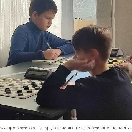
ула протилежною. За тур до завершення, а їх було зіграно за два 