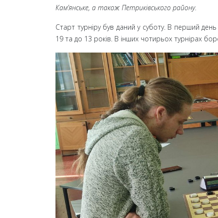
Кам’янське, а також Петриківського району.
Старт турніру був даний у суботу. В перший ден
19 та до 13 років. В інших чотирьох турнірах бор