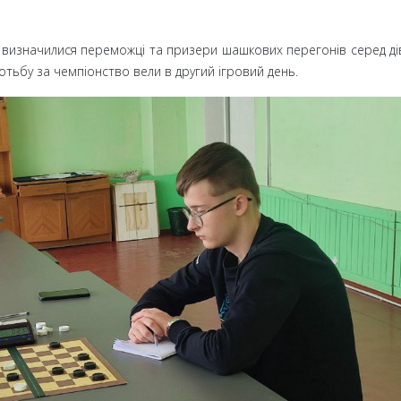
ь визначилися переможці та призери шашкових перегонів серед ді
отьбу за чемпіонство вели в другий ігровий день.