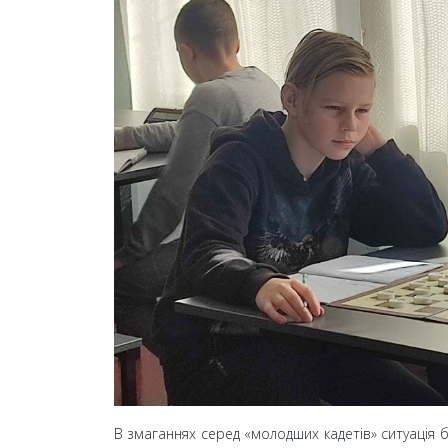
В змаганнях серед «молодших кадетів» ситуація б