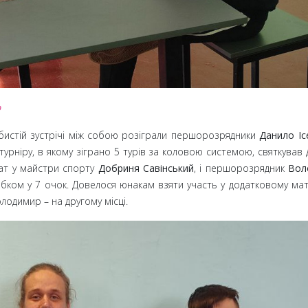
о
обистій зустрічі між собою розіграли першорозрядники
Данило Іс
 турніру, в якому зіграно 5 турів за коловою системою, святкував
дат у майстри спорту
Добриня Савінський
, і першорозрядник
Вол
ком у 7 очок. Довелося юнакам взяти участь у додатковому матч
олодимир
– на другому місці.