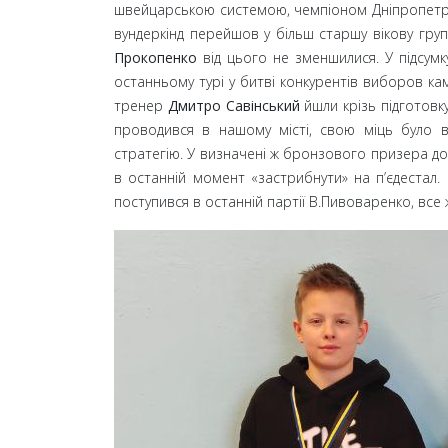
швейцарською системою, чемпіоном Дніпропет
вундеркінд перейшов у більш старшу вікову групу
Прокопенко
від цього не зменшилися. У підсумк
останньому турі у битві конкурентів виборов к
тренер
Дмитро Савінський
йшли крізь підготовк
проводився в нашому місті, свою міць було 
стратегію. У визначені ж бронзового призера до
в останній момент «застрибнути» на п’єдестал
поступився в останній партії В.Пивоваренко, все