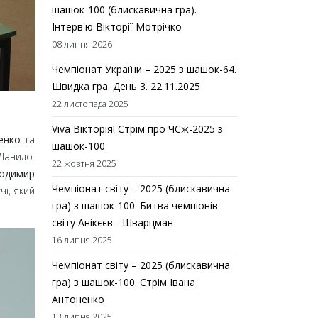
шашок-100 (блискавична гра).
Інтерв'ю Вікторії Мотрічко
08 липня 2026
Чемпіонат України – 2025 з шашок-64.
Швидка гра. День 3. 22.11.2025
22 листопада 2025
Viva Вікторія! Стрім про ЧСж-2025 з
енко
та
шашок-100
 Данило.
22 жовтня 2025
одимир
Чемпіонат світу – 2025 (блискавична
і, який
гра) з шашок-100. Битва чемпіонів
світу Анікєєв - Шварцман
16 липня 2025
Чемпіонат світу – 2025 (блискавична
гра) з шашок-100. Стрім Івана
Антоненко
13 липня 2025