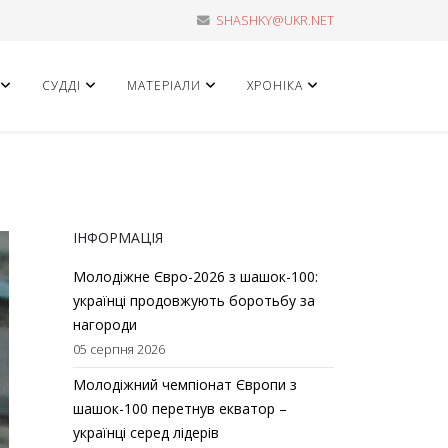
SHASHKY@UKR.NET
СУДДІ
МАТЕРІАЛИ
ХРОНІКА
ІНФОРМАЦІЯ
Молодіжне Євро-2026 з шашок-100:
українці продовжують боротьбу за
нагороди
05 серпня 2026
Молодіжний чемпіонат Європи з
шашок-100 перетнув екватор –
українці серед лідерів