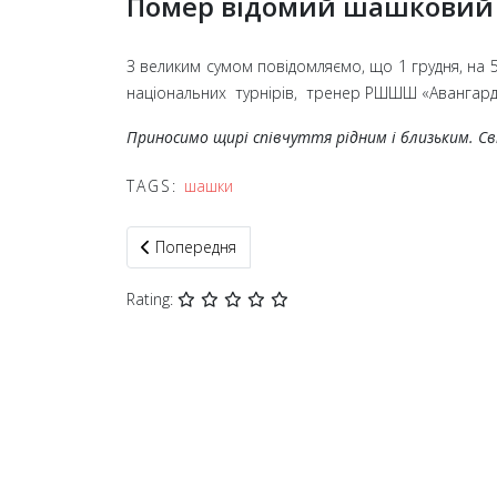
Помер відомий шашковий 
З великим сумом повідомляємо, що 1 грудня, на
національних турнірів, тренер РШШШ «Авангар
Приносимо щирі співчуття рідним і близьким. Св
TAGS:
шашки
Попередня стаття: У Кам'янському завершився 
Попередня
Rating: