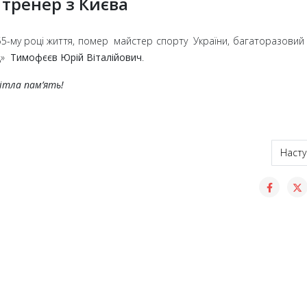
тренер з Києва
 55-му році життя, помер майстер спорту України, багаторазовий
д»
Тимофєєв Юрій Віталійович
.
ітла пам’ять!
чемпіонат міста з шашок-64
Насту
Насту