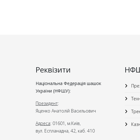
Реквізити
НФ
Національна Федерація шашок
През
України (НФШУ):
Техн
Президент
:
Яценко Анатолій Васильович
Трен
Адреса
: 01601, м.Київ,
Казн
вул. Еспланадна, 42, каб. 410