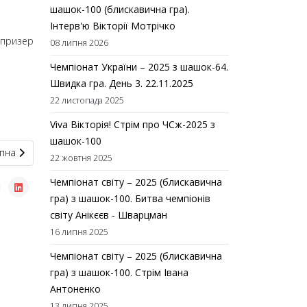
шашок-100 (блискавична гра).
Інтерв'ю Вікторії Мотрічко
 призер
08 липня 2026
Чемпіонат України – 2025 з шашок-64.
Швидка гра. День 3. 22.11.2025
22 листопада 2025
Viva Вікторія! Стрім про ЧСж-2025 з
шашок-100
пна стаття: У Києві помер відомий шашковий функціонер та трене
пна
22 жовтня 2025
Чемпіонат світу – 2025 (блискавична
гра) з шашок-100. Битва чемпіонів
світу Анікєєв - Шварцман
16 липня 2025
Чемпіонат світу – 2025 (блискавична
гра) з шашок-100. Стрім Івана
Антоненко
13 липня 2025