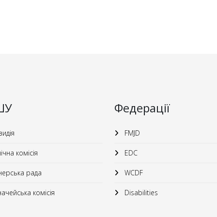
ШУ
Федерації
идія
FMJD
ічна комісія
EDC
ерська рада
WCDF
ачейська комісія
Disabilities