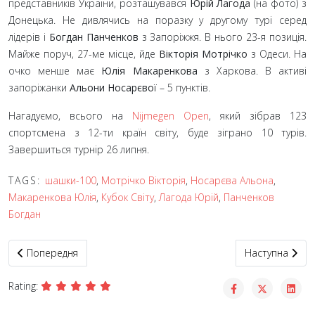
представників України, розташувався
Юрій Лагода
(на фото) з
Донецька. Не дивлячись на поразку у другому турі серед
лідерів і
Богдан Панченков
з Запоріжжя. В нього 23-я позиція.
Майже поруч, 27-ме місце, йде
Вікторія Мотрічко
з Одеси. На
очко менше має
Юлія Макаренкова
з Харкова. В активі
запоріжанки
Альони Носарєвої
– 5 пунктів.
Нагадуємо, всього на
Nijmegen Open
, який зібрав 123
спортсмена з 12-ти країн світу, буде зіграно 10 турів.
Завершиться турнір 26 липня.
TAGS:
шашки-100
,
Мотрічко Вікторія
,
Носарєва Альона
,
Макаренкова Юлія
,
Кубок Світу
,
Лагода Юрій
,
Панченков
Богдан
Попередня стаття: Юрій Анікєєв проаналізував партії Кубку світ
Наступна статт
Попередня
Наступна
Rating: