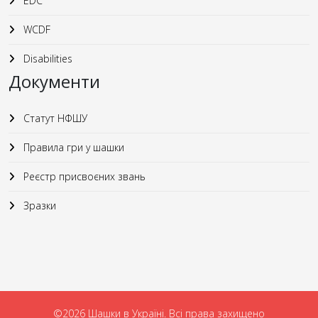
EDC
WCDF
Disabilities
Документи
Статут НФШУ
Правила гри у шашки
Реєстр присвоєних звань
Зразки
©2026 Шашки в Україні. Всі права захищено