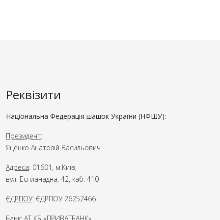
Реквізити
Національна Федерація шашок України (НФШУ):
Президент
:
Яценко Анатолій Васильович
Адреса
: 01601, м.Київ,
вул. Еспланадна, 42, каб. 410
ЄДРПОУ
: ЄДРПОУ 26252466
Банк
: АТ КБ «ПРИВАТБАНК»