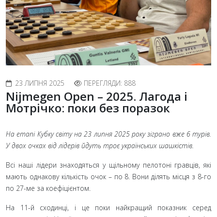
23 ЛИПНЯ 2025
ПЕРЕГЛЯДИ: 888
Nijmegen Open – 2025. Лагода і
Мотрічко: поки без поразок
На етапі Кубку світу на 23 липня 2025 року зіграно вже 6 турів.
У двох очках від лідерів йдуть троє українських шашкістів.
Всі наші лідери знаходяться у щільному пелотоні гравців, які
мають однакову кількість очок
– по 8. Вони ділять місця з 8-го
по 27-ме за коефіцієнтом.
На 11-й сходинці, і це поки найкращий показник серед