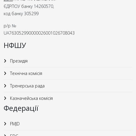
ЄДРПОУ банку 14260570,
код банку 305299
р/р №
UA763052990000026001026708043
НФШУ
Президія
Технічна комісія
Тренерська рада
Казначейська комісія
Федерації
FMJD