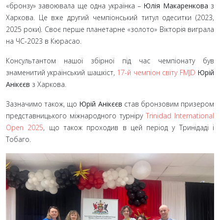
«бронзу» завоювала ще одна українка –
Юлія Макаренкова
з
Харкова. Це вже другий чемпіонський титул одеситки (2023,
2025 роки). Своє перше планетарне «золото» Вікторія виграла
на ЧС-2023 в Кюрасао.
Консультантом нашої збірної під час чемпіонату був
знаменитий український шашкіст,
17-й чемпіон світу FMJD
Юрій
Анікєєв
з Харкова.
Зазначимо також, що
Юрій Анікєєв
став бронзовим призером
представницького міжнародного турніру
Trinidad International
Open 2025
, що також проходив в цей період у Тринідаді і
Тобаго.