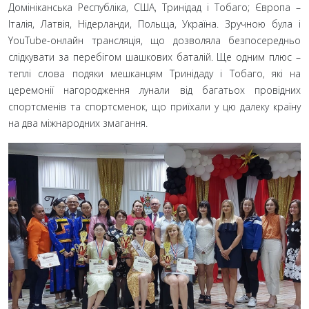
Домініканська Республіка, США, Тринідад і Тобаго; Європа –
Італія, Латвія, Нідерланди, Польща, Україна. Зручною була і
YouTube-онлайн трансляція, що дозволяла безпосередньо
слідкувати за перебігом шашкових баталій. Ще одним плюс –
теплі слова подяки мешканцям Тринідаду і Тобаго, які на
церемонії нагородження лунали від багатьох провідних
спортсменів та спортсменок, що приїхали у цю далеку країну
на два міжнародних змагання.