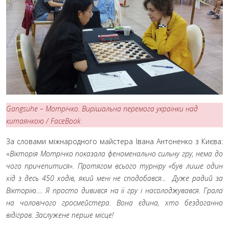
Gangsuhe – Мотрічко. Вирішальна перемога українки над
китаянкою
/ FaceBook
За словами міжнародного майстера Івана Антоненко з Києва:
«
Вікторія Мотрічко показала феноменально сильну гру, нема до
чого причепитися». Протягом всього турніру «був лише один
хід з десь 450 ходів, який мені не сподобався... Дуже радий за
Вікторію.... Я просто дивився на її гру і насолоджувався. Грала
на чоловічого гросмейстера. Вона єдина, хто бездоганно
відіграв. Заслужене перше місце!