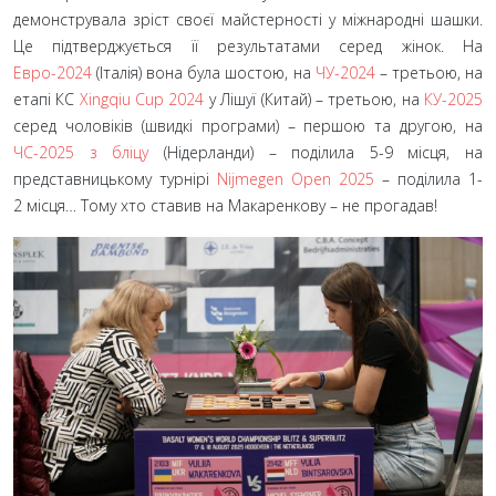
демонструвала зріст своєї майстерності у міжнародні шашки.
Це підтверджується її результатами серед жінок. На
Евро-2024
(Італія) вона була шостою, на
ЧУ-2024
– третьою, на
етапі КС
Xingqiu Cup 2024
у Лішуї (Китай) – третьою, на
КУ-2025
серед чоловіків (швидкі програми) – першою та другою, на
ЧС-2025 з бліцу
(Нідерланди) – поділила 5-9 місця, на
представницькому турнірі
Nijmegen Open 2025
– поділила 1-
2 місця… Тому хто ставив на Макаренкову – не прогадав!