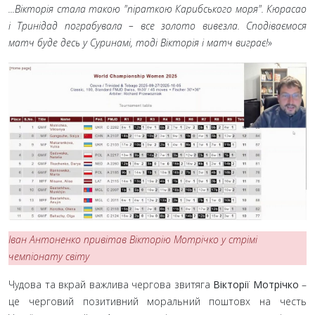
...Вікторія стала такою "піраткою Карибського моря". Кюрасао
і Тринідад пограбувала – все золото вивезла. Сподіваємося
матч буде десь у Суринамі, тоді Вікторія і матч виграє!
»
Іван Антоненко привітав Вікторію Мотрічко у стрімі
чемпіонату світу
Чудова та вкрай важлива чергова звитяга
Вікторії Мотрічко
–
це черговий позитивний моральний поштовх на честь