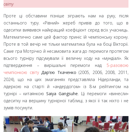
світу
Проте ці обставини пізніше зіграють нам на руку, після
останнього туру. «Рівний» жереб привів до того, що в
одеситки виявився найкращий коефіцієнт серед всіх учасниць.
Математично саме цей фактор приніс їй чемпіонську корону.
Проте в той вечір не тільки математика була на боці Вікторії.
Саме гра Мотрічко й несамовита жага до перемоги протягом
всього турніру підсумували її величну ходу на «мундіалі». Як
підтвердження – вирішальні перемоги над
5-разовою
чемпіонкою світу
Дар’єю Ткаченко
(2005, 2006, 2008, 2011,
2024), що на цих змаганнях представляла Нідерланди, та
лідеркою на старті й «андердогом» із 8-м рейтингом на
турнірі – китаянкою
Saiya Gangsuhe
. Ці перемоги «винесли»
одеситку на вершину турнірної таблиці, з якої її так ніхто і не
зумів посунути.