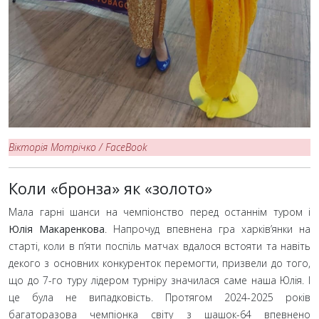
Вікторія Мотрічко
/ FaceBook
Коли «бронза» як «золото»
Мала гарні шанси на чемпіонство перед останнім туром і
Юлія Макаренкова
. Напрочуд впевнена гра харків’янки на
старті, коли в п’яти поспіль матчах вдалося встояти та навіть
декого з основних конкуренток перемогти, призвели до того,
що до 7-го туру лідером турніру значилася саме наша Юлія. І
це була не випадковість. Протягом 2024-2025 років
багаторазова чемпіонка світу з шашок-64 впевнено