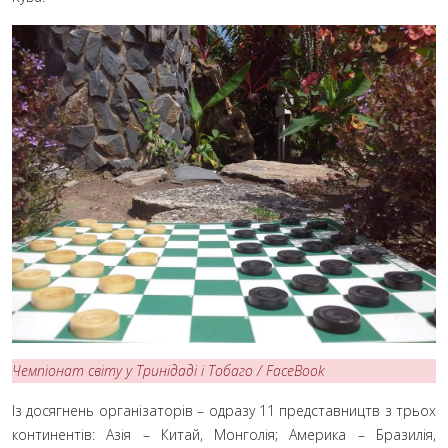
Чемпіонат світу у Тринідаді і Тобаго / FaceBook
Із досягнень організаторів – одразу 11 представництв з трьох
континентів: Азія – Китай, Монголія; Америка – Бразилія,