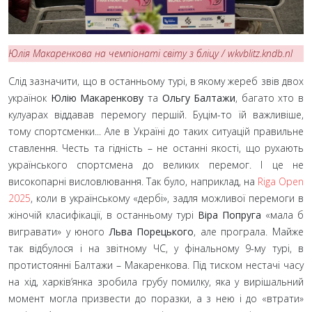
Юлія Макаренкова на чемпіонаті світу з бліцу / wkvblitz.kndb.nl
Слід зазначити, що в останньому турі, в якому жереб звів двох
українок
Юлію Макаренкову
та
Ольгу Балтажи
, багато хто в
кулуарах віддавав перемогу першій. Буцім-то їй важливіше,
тому спортсменки... Але в Україні до таких ситуацій правильне
ставлення. Честь та гідність – не останні якості, що рухають
українського спортсмена до великих перемог. І це не
високопарні висловлювання. Так було, наприклад, на
Riga Open
2025
, коли в українському «дербі», задля можливої перемоги в
жіночій класифікації, в останньому турі
Віра Попруга
«мала б
вигравати» у юного
Льва Порецького
, але програла. Майже
так відбулося і на звітному ЧС, у фінальному 9-му турі, в
протистоянні Балтажи – Макаренкова. Під тиском нестачі часу
на хід, харків’янка зробила грубу помилку, яка у вирішальний
момент могла призвести до поразки, а з нею і до «втрати»