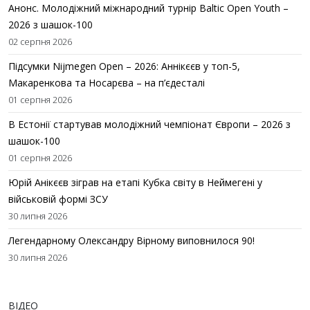
Анонс. Молодіжний міжнародний турнір Baltic Open Youth –
2026 з шашок-100
02 серпня 2026
Підсумки Nijmegen Open – 2026: Аннікєєв у топ-5,
Макаренкова та Носарєва – на п’єдесталі
01 серпня 2026
В Естонії стартував молодіжний чемпіонат Європи – 2026 з
шашок-100
01 серпня 2026
Юрій Анікєєв зіграв на етапі Кубка світу в Неймегені у
військовій формі ЗСУ
30 липня 2026
Легендарному Олександру Вірному виповнилося 90!
30 липня 2026
ВІДЕО