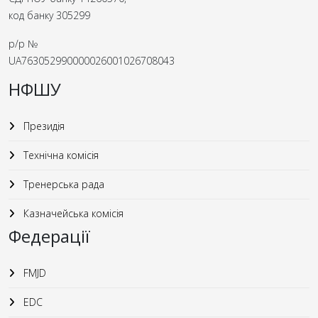
код банку 305299
р/р №
UA763052990000026001026708043
НФШУ
Президія
Технічна комісія
Тренерська рада
Казначейська комісія
Федерації
FMJD
EDC