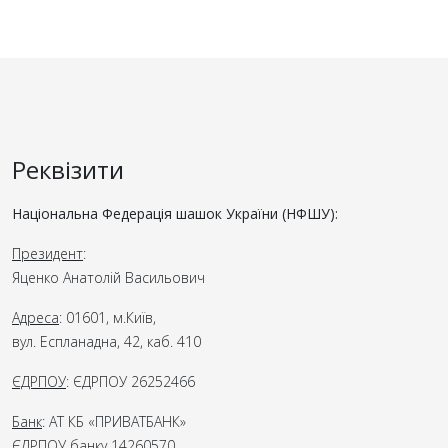
Реквізити
Національна Федерація шашок України (НФШУ):
Президент
:
Яценко Анатолій Васильович
Адреса
: 01601, м.Київ,
вул. Еспланадна, 42, каб. 410
ЄДРПОУ
: ЄДРПОУ 26252466
Банк
: АТ КБ «ПРИВАТБАНК»
ЄДРПОУ банку 14260570,