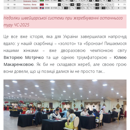
Недоліки швейцарської системи при жеребкуванні останнього
туру
ЧС-2025
Це все вже історія, яка для України завершилася напрочуд
вдало: у нашій скарбниці – «золото» та «бронза»! Пишаємося
нашими жінками – вже дворазовою чемпіонкою світу
Вікторією Мотрічко
та ще однією тріумфаторкою –
Юлією
Макаренковою
. Як би не складався жереб, але своєю грою
вони довели, що ці позиції далися їм не просто так…