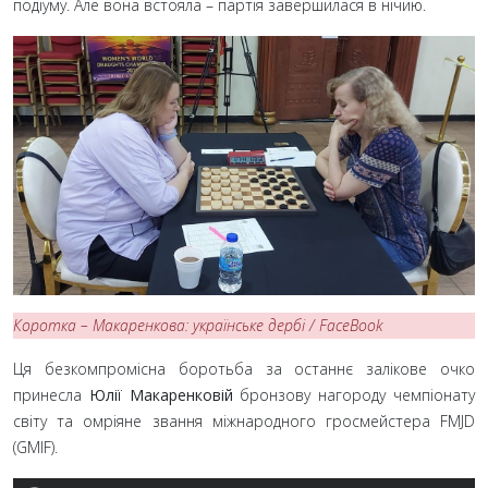
подіуму. Але вона встояла – партія завершилася в нічию.
Коротка – Макаренкова: українське дербі / FaceBook
Ця безкомпромісна боротьба за останнє залікове очко
принесла
Юлії Макаренковій
бронзову нагороду чемпіонату
світу та омріяне звання міжнародного гросмейстера FMJD
(GMIF).