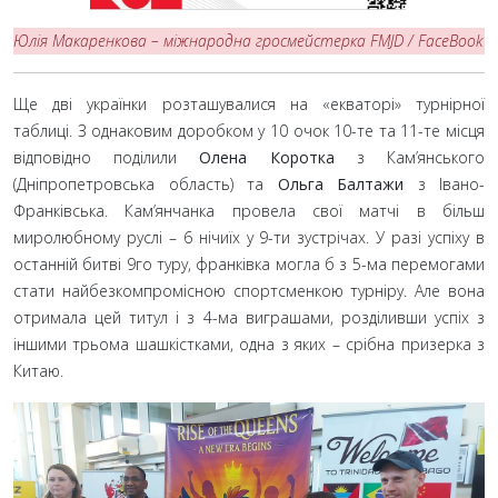
Юлія Макаренкова – міжнародна гросмейстерка FMJD
/ FaceBook
Ще дві українки розташувалися на «екваторі» турнірної
таблиці. З однаковим доробком у 10 очок 10-те та 11-те місця
відповідно поділили
Олена Коротка
з Кам’янського
(Дніпропетровська область) та
Ольга Балтажи
з Івано-
Франківська. Кам’янчанка провела свої матчі в більш
миролюбному руслі – 6 нічиїх у 9-ти зустрічах. У разі успіху в
останній битві 9го туру, франківка могла б з 5-ма перемогами
стати найбезкомпромісною спортсменкою турніру. Але вона
отримала цей титул і з 4-ма виграшами, розділивши успіх з
іншими трьома шашкістками, одна з яких – срібна призерка з
Китаю.