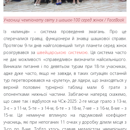
Учасниці чемпіонату світу з шашок-100 серед жінок / FaceBook
Із «млинців» – система проведення змагань. Про це
сперечалися гравці, функціонери й знавці шашкової справи.
Протягом 9-ти днів найголовніший титул планети серед жінок
розігрувався за
швейцарською системою
. Ця система часто
не дає можливості «справедливо» визначити найсильнішого.
Виникали питання і по девятьом турам при 18-ти учасниках,
адже дуже часто, якщо не завжди, в таких ситуаціях останній
тур перетворювався на «рулетку», де лідери, що знаходяться у
верхній половині турнірної таблиці мали б грати з
опонентками нижньої частини. Забігаючи наперед скажемо,
що саме так і відбулося на ЧСж-2025: 2-ге місце грало з 13-м,
3-є – з 11-м, 5-те – з 14-м, 6-те – з 18-м, 7-ме – з 16-м, 8-ме – з
15-м. Це неминуче вплинуло на підсумковий коефіцієнт
учасниць, які при непоганих 11 очках у доробку ділили місця з
3-го по 8-ме. Тобто хтось ставав медалістом чяемпіонату