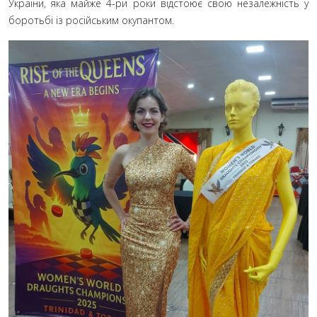
України, яка майже 4-ри роки відстоює свою незалежність у
боротьбі із російським окупантом.