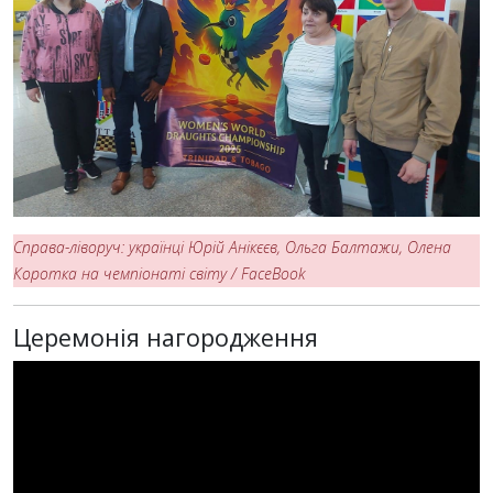
Справа-ліворуч: українці Юрій Анікєєв, Ольга Балтажи, Олена
Коротка на чемпіонаті світу / FaceBook
Церемонія нагородження