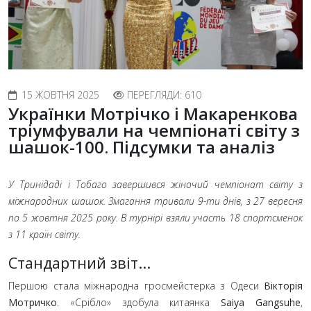
15 ЖОВТНЯ 2025
ПЕРЕГЛЯДИ: 610
Українки Мотрічко і Макаренкова
тріумфували на чемпіонаті світу з
шашок-100. Підсумки та аналіз
У Тринідаді і Тобаго завершився жіночий чемпіонат світу з
міжнародних шашок. Змагання тривали 9-ти днів, з 27 вересня
по 5 жовтня 2025 року. В турнірі взяли участь 18 спортсменок
з 11 країн світу.
Стандартний звіт...
Першою стала міжнародна гросмейстерка з Одеси
Вікторія
Мотричко
. «Срібло» здобула китаянка
Saiya Gangsuhe
,