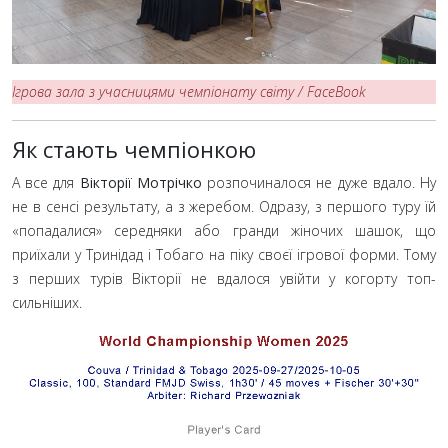
Ігрова зала з учасницями чемпіонату світу / FaceBook
Як стають чемпіонкою
А все для
Вікторії Мотрічко
розпочиналося не дуже вдало. Ну
не в сенсі результату, а з жеребом. Одразу, з першого туру їй
«попадалися» середняки або гранди жіночих шашок, що
приїхали у Тринідад і Тобаго на піку своєї ігрової форми. Тому
з перших турів Вікторії не вдалося увійти у когорту топ-
сильніших.