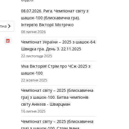
08.07.2026. Рига. Чемпіонат світу з
шашок-100 (блискавична гра).
Інтерв'ю Вікторії Мотрічко
пна стаття: Фінал Дитячої шашкової ліги – 2026 переноситься
пна
08 липня 2026
Чемпіонат України – 2025 з шашок-64.
Швидка гра. День 3. 22.11.2025
22 листопада 2025
Viva Вікторія! Стрім про ЧСж-2025 з
шашок-100
22 жовтня 2025
Чемпіонат світу – 2025 (блискавична
гра) з шашок-100. Битва чемпіонів
світу Анікєєв - Шварцман
16 липня 2025
Чемпіонат світу – 2025 (блискавична
гра) з шашок-100. Стрім Івана