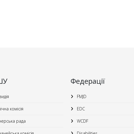
ШУ
Федерації
идія
FMJD
ічна комісія
EDC
ерська рада
WCDF
ачейська комісія
Disabilities