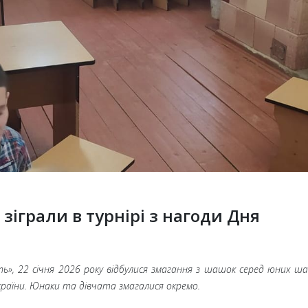
іграли в турнірі з нагоди Дня
ть», 22 січня 2026 року відбулися змагання з шашок серед юних ша
України. Юнаки та дівчата змагалися окремо.