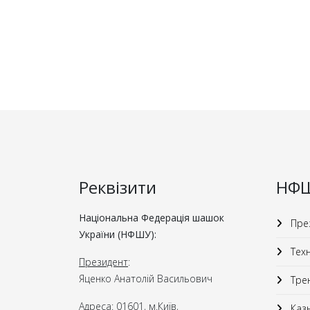
Реквізити
НФ
Національна Федерація шашок
През
України (НФШУ):
Техн
Президент
:
Яценко Анатолій Васильович
Трен
Адреса
: 01601, м.Київ,
Казн