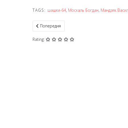
TAGS:
шашки-64
,
Москаль Богдан
,
Мандзяк Васи
Попередня стаття: На 77-му чемпіонаті міста К
Попередня
Rating: