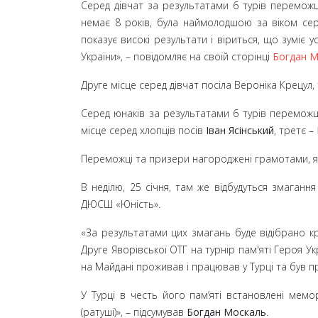
Серед дівчат за результатами 6 турів перемо
немає 8 років, була наймолодшою за віком сере
показує високі результати і віриться, що зуміє 
України», – повідомляє на своїй сторінці
Богдан М
Друге місце серед дівчат посіла Вероніка Крецул,
Серед юнаків за результатами 6 турів перемож
місце серед хлопців посів
Іван Ясінський
, третє –
Переможці та призери нагороджені грамотами, я
В неділю, 25 січня, там же відбудуться змаганн
ДЮСШ «Юність».
«За результатами цих змагань буде відібрано кр
Друге Яворівської ОТГ на турнір пам'яті Героя У
на Майдані проживав і працював у Турці та був пр
У Турці в честь його пам’яті встановлені мемор
(ратуші)», – підсумував
Богдан Москаль
.