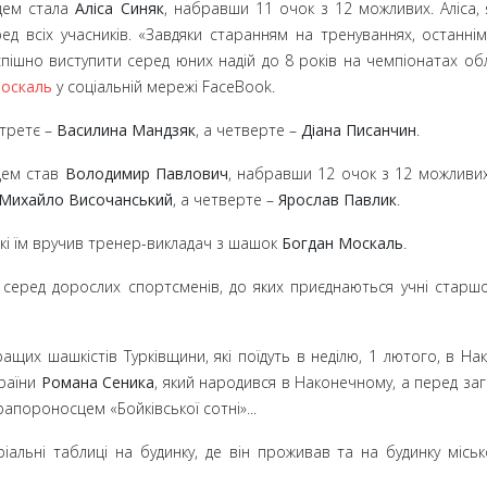
жцем стала
Аліса Синяк
, набравши 11 очок з 12 можливих. Аліса, 
д всіх учасників. «Завдяки старанням на тренуваннях, останні
успішно виступити серед юних надій до 8 років на чемпіонатах обл
оскаль
у соціальній мережі FaceBook.
 третє –
Василина Мандзяк
, а четверте –
Діана Писанчин
.
цем став
Володимир Павлович
, набравши 12 очок з 12 можливих
Михайло Височанський
, а четверте –
Ярослав Павлик
.
кі їм вручив тренер-викладач з шашок
Богдан Москаль
.
я серед дорослих спортсменів, до яких приєднаються учні старшо
ащих шашкістів Турківщини, які поїдуть в неділю, 1 лютого, в На
країни
Романа Сеника
, який народився в Наконечному, а перед за
апороносцем «Бойківської сотні»...
іальні таблиці на будинку, де він проживав та на будинку міськ