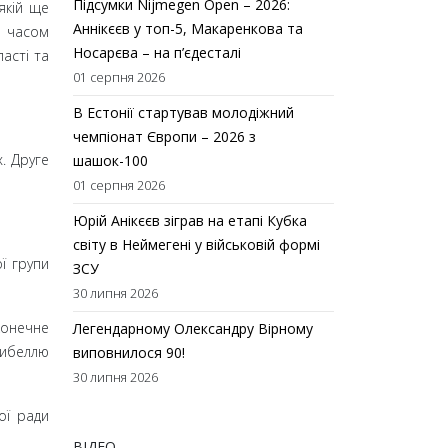
Підсумки Nijmegen Open – 2026:
якій ще
Аннікєєв у топ-5, Макаренкова та
м часом
Носарєва – на п’єдесталі
асті та
01 серпня 2026
В Естонії стартував молодіжний
чемпіонат Європи – 2026 з
. Друге
шашок-100
01 серпня 2026
Юрій Анікєєв зіграв на етапі Кубка
світу в Неймегені у військовій формі
ї групи
ЗСУ
30 липня 2026
конечне
Легендарному Олександру Вірному
гибеллю
виповнилося 90!
30 липня 2026
ої ради
ВІДЕО