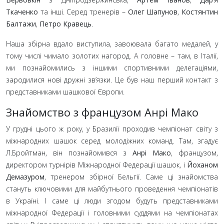
Ткаченко
та інші. Серед тренерів
–
Олег Шапунов
,
Костянтин
Балтажи
,
Петро Кравець
.
Наша збірна вдало виступила, завоювала багато медалей, у
тому числі чимало золотих нагород. А головне
– там, в Італії,
ми познайомились з іншими спортивними делегаціями,
зародилися нові дружні зв’язки. Це був наш перший контакт з
представниками шашкової Європи.
Знайомство з французом Анрі Мако
У грудні цього ж року, у Бразилії проходив чемпіонат світу з
міжнародних шашок серед молодіжних команд. Там, згадує
Л.Бройтман, він познайомився з
Анрі Мако
, французом,
директором турнірів Міжнародної Федерації шашок, і
Йоханом
Демазуром
, тренером збірної Бельгії. Саме ці знайомства
стануть ключовими для майбутнього проведення чемпіонатів
в Україні. І саме ці люди згодом будуть представниками
міжнародної Федерації і головними суддями на чемпіонатах