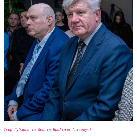
Ігор Губарєв та Леонід Бройтман (ліворуч)