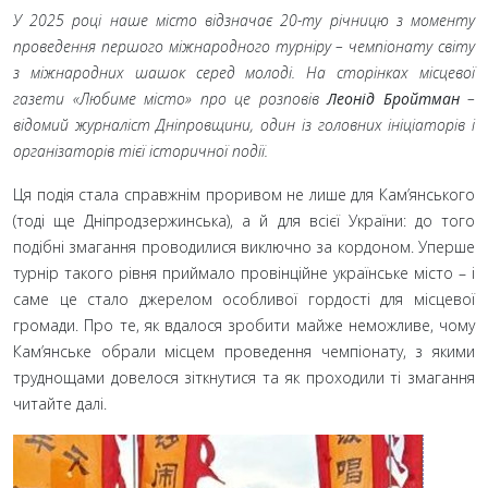
У 2025
році наше місто відзначає 20-ту річницю з моменту
проведення першого міжнародного турніру
– чемпіонату світу
з міжнародних шашок серед молоді. На сторінках місцевої
газети «Любиме місто» про це розповів
Леонід Бройтман
–
відомий журналіст Дніпровщини, один із головних ініціаторів і
організаторів тієї історичної події.
Ця подія стала справжнім проривом не лише для Кам’янського
(тоді ще Дніпродзержинська), а й для всієї України: до того
подібні змагання проводилися виключно за кордоном. Уперше
турнір такого рівня приймало провінційне українське місто
– і
саме це стало джерелом особливої гордості для місцевої
громади. Про те, як вдалося зробити майже неможливе, чому
Кам’янське обрали місцем проведення чемпіонату, з якими
труднощами довелося зіткнутися та як проходили ті змагання
читайте далі.