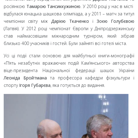
росіянкою
Тамарою Тансиккужиною
. У 2010
році у нас в місті
відбулася юнацька шашкова олімпіада, а у 2011
– матч за титул
чемпіонки світу між
Дарією Ткаченко
і
Зоєю Голубєвою
(Латвія). У 2012
році чемпіонат Європи у Дніпродзержинську
став наймасовішим міжнародним турніром, який зібрав
близько 400
учасників і гостей. Були зайняті всі готелі міста.
Усі ці події стали основою для майбутньої книги-монографії
«П’ять незабутніх вражаючих подій Кам’янського» авторства
віце-президента Національної федерації шашок України
Леоніда Бройтмана
та професора кафедри фізкультури і
спорту
Ігоря Губарєва
, яка готується до видання.