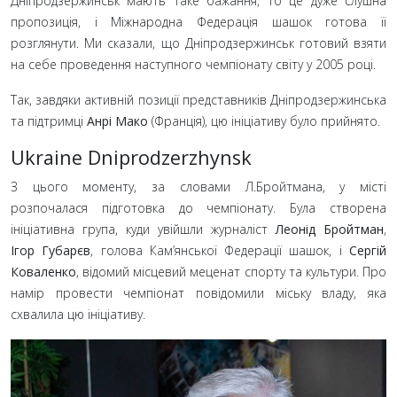
Дніпродзержинськ мають таке бажання, то це дуже слушна
пропозиція, і Міжнародна Федерація шашок готова її
розглянути. Ми сказали, що Дніпродзержинськ готовий взяти
на себе проведення наступного чемпіонату світу у 2005
році.
Так, завдяки активній позиції представників Дніпродзержинська
та підтримці
Анрі Мако
(Франція), цю ініціативу було прийнято.
Ukraine Dniprodzerzhynsk
З цього моменту, за словами Л.Бройтмана, у місті
розпочалася підготовка до чемпіонату. Була створена
ініціативна група, куди увійшли журналіст
Леонід Бройтман
,
Ігор Губарєв
, голова Кам’янської Федерації шашок, і
Сергій
Коваленко
, відомий місцевий меценат спорту та культури. Про
намір провести чемпіонат повідомили міську владу, яка
схвалила цю ініціативу.