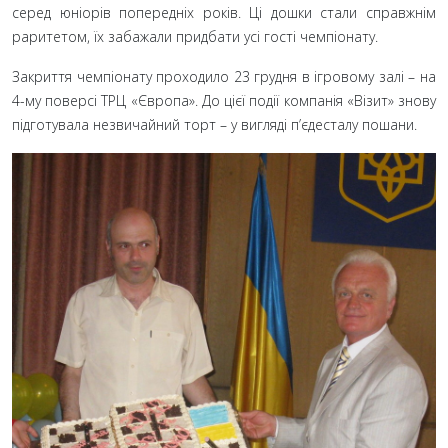
серед юніорів попередніх років. Ці дошки стали справжнім
раритетом, їх забажали придбати усі гості чемпіонату.
Закриття чемпіонату проходило 23
грудня в ігровому залі
– на
4-му поверсі ТРЦ
«Європа». До цієї події компанія «Візит» знову
підготувала незвичайний торт
– у вигляді п’єдесталу пошани.