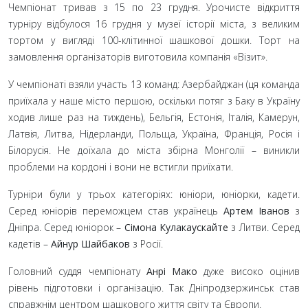
Чемпіонат тривав з 15
по 23
грудня. Урочисте відкриття
турніру відбулося 16
грудня у музеї історії міста, з великим
тортом у вигляді 100-клітинної шашкової дошки. Торт на
замовлення організаторів виготовила компанія «Візит».
У чемпіонаті взяли участь 13
команд: Азербайджан (ця команда
приїхала у наше місто першою, оскільки потяг з Баку в Україну
ходив лише раз на тиждень), Бельгія, Естонія, Італія, Камерун,
Латвія, Литва, Нідерланди, Польща, Україна, Франція, Росія і
Білорусія. Не доїхала до міста збірна Монголії
– виникли
проблеми на кордоні і вони не встигли приїхати.
Турніри були у трьох категоріях: юніори, юніорки, кадети.
Серед юніорів переможцем став українець
Артем Іванов
з
Дніпра. Серед юніорок
–
Сімона Кулакаускайте
з Литви. Серед
кадетів
–
Айнур Шайбаков
з Росії.
Головний суддя чемпіонату
Анрі Мако
дуже високо оцінив
рівень підготовки і організацію. Так Дніпродзержинськ став
справжнім центром шашкового життя світу та Європи.