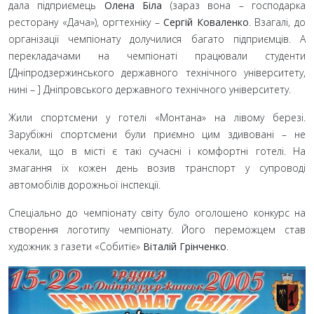
дала підприємець
Олена Біла
(зараз вона
– господарка
ресторану «Дача»), оргтехніку
–
Сергій Коваленко
. Взагалі, до
організації чемпіонату долучилися багато підприємців. А
перекладачами на чемпіонаті працювали студенти
[Дніпродзержинського державного технічного університету,
нині – ] Дніпровського державного технічного університету.
Жили спортсмени у готелі «Монтана» на лівому березі.
Зарубіжні спортсмени були приємно цим здивовані
– не
чекали, що в місті є такі сучасні і комфортні готелі. На
змагання їх кожен день возив транспорт у супроводі
автомобілів дорожньої інспекції.
Спеціально до чемпіонату світу було оголошено конкурс на
створення логотипу чемпіонату. Його переможцем став
художник з газети «Собитіє»
Віталій Грінченко
.