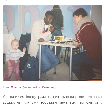
Алан Мгасса (ліворуч) з Камеруну
Учасники чемпіонату грали на спеціально виготовлених нових
дошках, на яких були зображені імена всіх чемпіонів світу