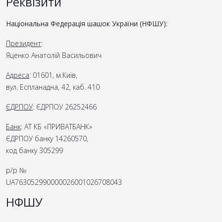
Реквізити
Національна Федерація шашок України (НФШУ):
Президент
:
Яценко Анатолій Васильович
Адреса
: 01601, м.Київ,
вул. Еспланадна, 42, каб. 410
ЄДРПОУ
: ЄДРПОУ 26252466
Банк
: АТ КБ «ПРИВАТБАНК»
ЄДРПОУ банку 14260570,
код банку 305299
р/р №
UA763052990000026001026708043
НФШУ