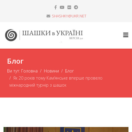
SHASHKY@UKR.NET
Блог
Ви тут:
Головна
Новини
Блог
Як 20 років тому Кам’янське вперше провело
міжнародний турнір з шашок