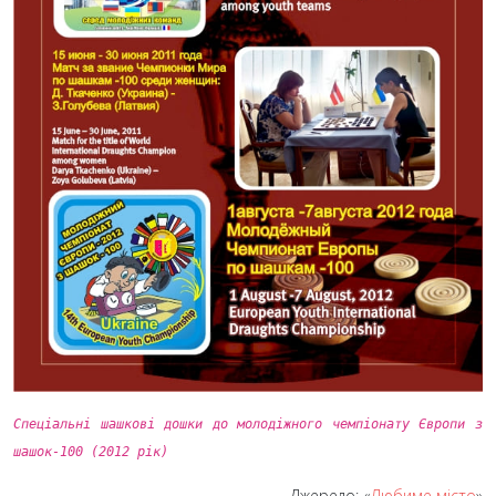
Спеціальні шашкові дошки до молодіжного чемпіонату Європи з
шашок-100 (2012 рік)
Джерело: «
Любиме місто
»