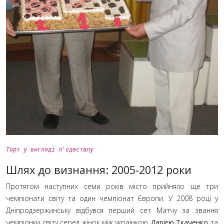
Торт у вигляді п'єдесталу
Шлях до визнання: 2005-2012 роки
Протягом наступних семи років місто прийняло ще три
чемпіонати світу та один чемпіонат Європи. У 2008
році у
Дніпродзержинську відбувся перший сет Матчу за звання
чемпіонки світу серед жінок між українкою
Дарією Ткаченко
та