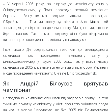
– У червні 2005
року, за півроку до чемпіонату світу у
Дніпродзержинську, у Празі проходив перший чемпіонат
Європи з бліцу по міжнародним шашкам,
– розповідає
Л.Бройтман.
– Там ми знову зустрілися з
Анрі Мако
, той
запитав, як іде підготовка до чемпіонату. Ми відповіли, що все
йде за планом. Так на міжнародному рівні було підтримано
питання про проведення чемпіонату в нашому місті.
Після цього Дніпродзержинськ включили до міжнародного
календаря про проведення чемпіонату світу у
Дніпродзержинську у грудні 2005
року. Так у всесвітньому
календарі за 2005
рік з’явилася емблема з прапором України і
місце проведення чемпіонату: Ukraine Dniprodzerzhynsk.
Як Андрій Білоусов врятував
чемпіонат
Несподівано чемпіонат опинився під загрозою зриву. За три
тижні до початку чемпіонату у місті повністю змінилася влада
на чолі з мером (нагадаємо, це був 2005
рік, Помаранчева