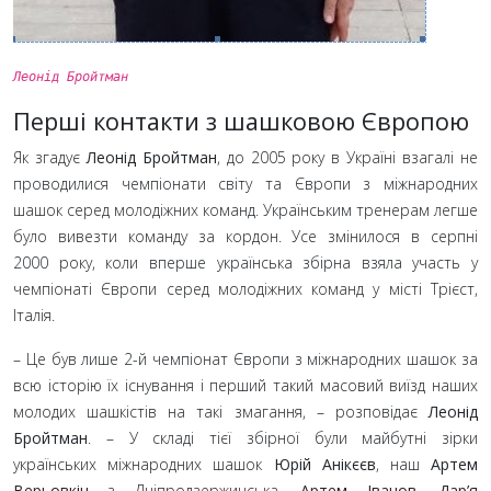
Леонід Бройтман
Перші контакти з шашковою Європою
Як згадує
Леонід Бройтман
, до 2005
року в Україні взагалі не
проводилися чемпіонати світу та Європи з міжнародних
шашок серед молодіжних команд. Українським тренерам легше
було вивезти команду за кордон. Усе змінилося в серпні
2000
року, коли вперше українська збірна взяла участь у
чемпіонаті Європи серед молодіжних команд у місті Трієст,
Італія.
– Це був лише 2-й чемпіонат Європи з міжнародних шашок за
всю історію їх існування і перший такий масовий виїзд наших
молодих шашкістів на такі змагання,
– розповідає
Леонід
Бройтман
.
– У складі тієї збірної були майбутні зірки
українських міжнародних шашок
Юрій Анікєєв
, наш
Артем
Верьовкін
з Дніпродзержинська,
Артем Іванов
,
Дар’я