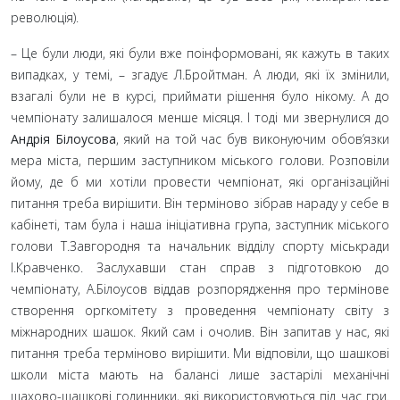
революція).
– Це були люди, які були вже поінформовані, як кажуть в таких
випадках, у темі,
– згадує Л.Бройтман. А люди, які їх змінили,
взагалі були не в курсі, приймати рішення було нікому. А до
чемпіонату залишалося менше місяця. І тоді ми звернулися до
Андрія Білоусова
, який на той час був виконуючим обов’язки
мера міста, першим заступником міського голови. Розповіли
йому, де б ми хотіли провести чемпіонат, які організаційні
питання треба вирішити. Він терміново зібрав нараду у себе в
кабінеті, там була і наша ініціативна група, заступник міського
голови Т.Завгородня та начальник відділу спорту міськради
І.Кравченко. Заслухавши стан справ з підготовкою до
чемпіонату, А.Білоусов віддав розпорядження про термінове
створення оргкомітету з проведення чемпіонату світу з
міжнародних шашок. Який сам і очолив. Він запитав у нас, які
питання треба терміново вирішити. Ми відповіли, що шашкові
школи міста мають на балансі лише застарілі механічні
шахово-шашкові годинники, які використовуються під час гри.