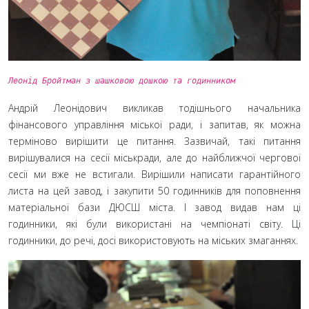
Леонід Бройтман з шашковою дошкою та годинником
Андрій Леонідович викликав тодішнього начальника
фінансового управління міської ради, і запитав, як можна
терміново вирішити це питання. Зазвичай, такі питання
вирішувалися на сесії міськради, але до найближчої чергової
сесії ми вже не встигали. Вирішили написати гарантійного
листа на цей завод, і закупити 50
годинників для поповнення
матеріальної бази ДЮСШ міста. І завод видав нам ці
годинники, які були використані на чемпіонаті світу. Ці
годинники, до речі, досі використовують на міських змаганнях.