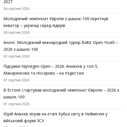
2027
04 серпня 2026
Молодіжний чемпіонат Європи з шашок-100 перетнув
екватор – українці серед лідерів
04 серпня 2026
Анонс. Молодіжний міжнародний турнір Baltic Open Youth –
2026 з шашок-100
02 серпня 2026
Підсумки Nijmegen Open – 2026: Аннікєєв у топ-5,
Макаренкова та Носарєва – на п’єдесталі
01 серпня 2026
В Естонії стартував молодіжний чемпіонат Європи – 2026 з
шашок-100
01 серпня 2026
Юрій Анікєєв зіграв на етапі Кубка світу в Неймегені у
військовій формі ЗСУ