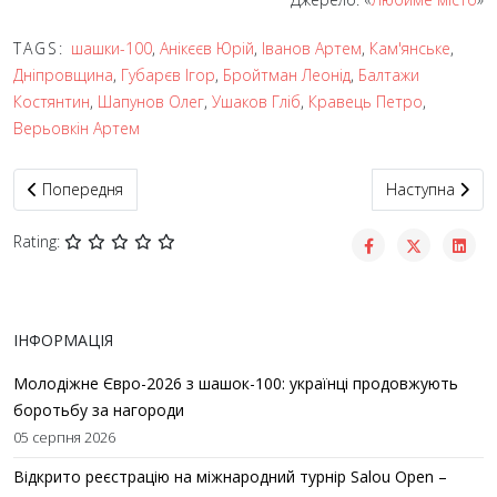
TAGS:
шашки-100
,
Анікєєв Юрій
,
Іванов Артем
,
Кам'янське
,
Дніпровщина
,
Губарєв Ігор
,
Бройтман Леонід
,
Балтажи
Костянтин
,
Шапунов Олег
,
Ушаков Гліб
,
Кравець Петро
,
Верьовкін Артем
Попередня стаття: Лев Слободський – шашкіст з Харкова
Наступна стат
Попередня
Наступна
Rating:
ІНФОРМАЦІЯ
Молодіжне Євро-2026 з шашок-100: українці продовжують
боротьбу за нагороди
05 серпня 2026
Відкрито реєстрацію на міжнародний турнір Salou Open –