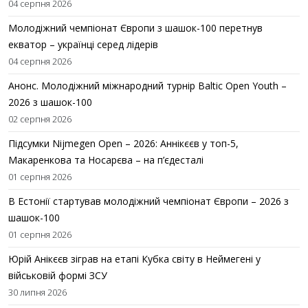
04 серпня 2026
Молодіжний чемпіонат Європи з шашок-100 перетнув
екватор – українці серед лідерів
04 серпня 2026
Анонс. Молодіжний міжнародний турнір Baltic Open Youth –
2026 з шашок-100
02 серпня 2026
Підсумки Nijmegen Open – 2026: Аннікєєв у топ-5,
Макаренкова та Носарєва – на п’єдесталі
01 серпня 2026
В Естонії стартував молодіжний чемпіонат Європи – 2026 з
шашок-100
01 серпня 2026
Юрій Анікєєв зіграв на етапі Кубка світу в Неймегені у
військовій формі ЗСУ
30 липня 2026