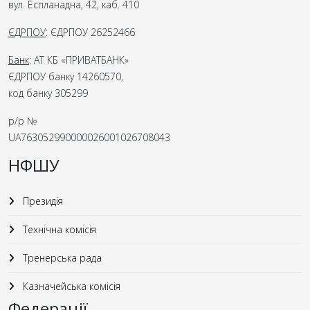
вул. Еспланадна, 42, каб. 410
ЄДРПОУ
: ЄДРПОУ 26252466
Банк
: АТ КБ «ПРИВАТБАНК»
ЄДРПОУ банку 14260570,
код банку 305299
р/р №
UA763052990000026001026708043
НФШУ
Президія
Технічна комісія
Тренерська рада
Казначейська комісія
Федерації