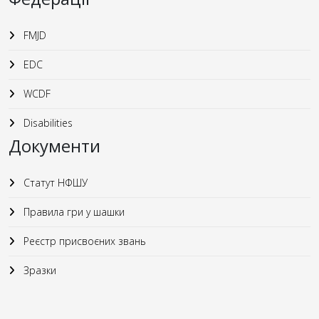
FMJD
EDC
WCDF
Disabilities
Документи
Статут НФШУ
Правила гри у шашки
Реєстр присвоєних звань
Зразки