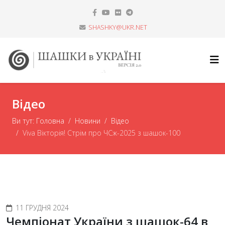
SHASHKY@UKR.NET
Відео
Ви тут:
Головна
Новини
Відео
Viva Вікторія! Стрім про ЧСж-2025 з шашок-100
11 ГРУДНЯ 2024
Чемпіонат України з шашок-64 в