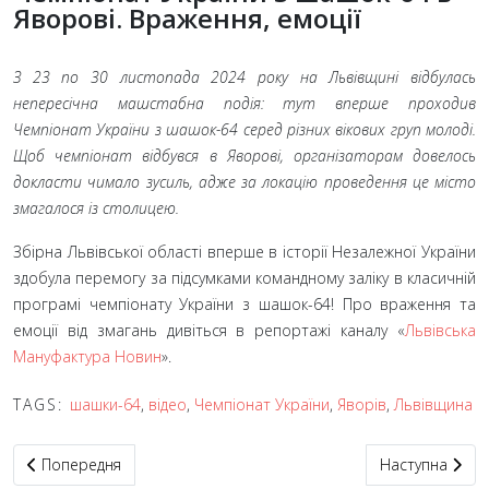
Яворові. Враження, емоції
З 23 по 30 листопада 2024 року на Львівщині відбулась
непересічна машстабна подія: тут вперше проходив
Чемпіонат України з шашок-64 серед різних вікових груп молоді.
Щоб чемпіонат відбувся в Яворові, організаторам довелось
докласти чимало зусиль, адже за локацію проведення це місто
змагалося із столицею.
Збірна Львівської області вперше в історії Незалежної України
здобула перемогу за підсумками командному заліку в класичній
програмі чемпіонату України з шашок-64! Про враження та
емоції від змагань дивіться в репортажі каналу «
Львівська
Мануфактура Новин
».
TAGS:
шашки-64
,
відео
,
Чемпіонат України
,
Яворів
,
Львівщина
Попередня стаття: Фінал Чемпіонату з шашок-64
Наступна статт
Попередня
Наступна