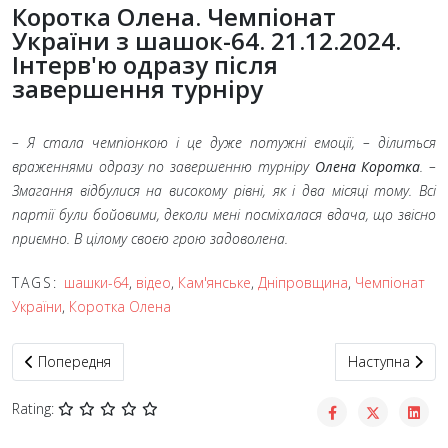
Коротка Олена. Чемпіонат
України з шашок-64. 21.12.2024.
Інтерв'ю одразу після
завершення турніру
– Я стала чемпіонкою і це дуже потужні емоції, – ділиться
враженнями одразу по завершенню турніру
Олена Коротка
. –
Змагання відбулися на високому рівні, як і два місяці тому. Всі
партії були бойовими, деколи мені посміхалася вдача, що звісно
приємно. В цілому своєю грою задоволена.
TAGS:
шашки-64
,
відео
,
Кам'янське
,
Дніпровщина
,
Чемпіонат
України
,
Коротка Олена
Попередня стаття: Горобець Віктор. Чемпіонат України з шашок
Наступна статт
Попередня
Наступна
Rating: