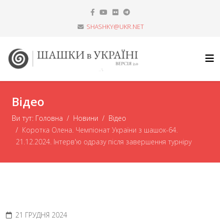
SHASHKY@UKR.NET
Відео
Ви тут:
Головна
Новини
Відео
Коротка Олена. Чемпіонат України з шашок-64.
21.12.2024. Інтерв'ю одразу після завершення турніру
21 ГРУДНЯ 2024