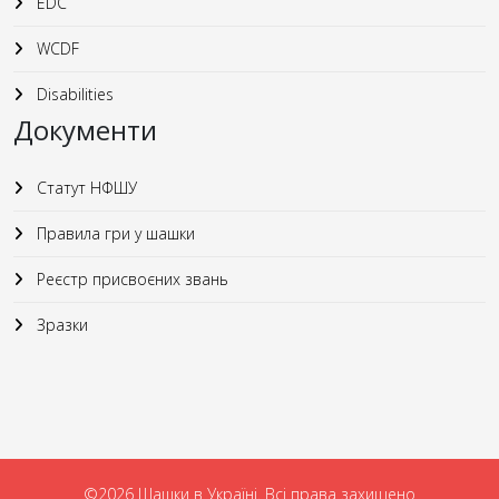
EDC
WCDF
Disabilities
Документи
Статут НФШУ
Правила гри у шашки
Реєстр присвоєних звань
Зразки
©2026 Шашки в Україні. Всі права захищено