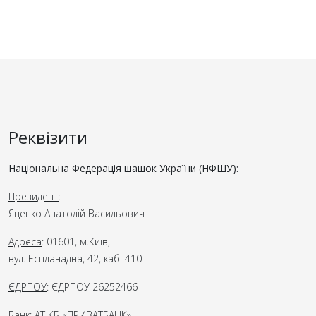
Реквізити
Національна Федерація шашок України (НФШУ):
Президент
:
Яценко Анатолій Васильович
Адреса
: 01601, м.Київ,
вул. Еспланадна, 42, каб. 410
ЄДРПОУ
: ЄДРПОУ 26252466
Банк
: АТ КБ «ПРИВАТБАНК»