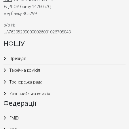
ЄДРПОУ банку 14260570,
код банку 305299
р/р №
UA763052990000026001026708043
НФШУ
Президія
Технічна комісія
Тренерська рада
Казначейська комісія
Федерації
FMJD