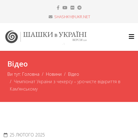
SHASHKY@UKR.NET
Відео
Ви тут:
Головна
Новини
Відео
Чемпіонат України з чекерсу – урочисте відкриття в
Кам'янському
25 ЛЮТОГО 2025