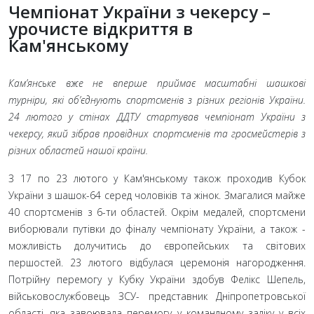
Чемпіонат України з чекерсу –
урочисте відкриття в
Кам'янському
Кам’янське вже не вперше приймає масштабні шашкові
турніри, які об’єднують спортсменів з різних регіонів України.
24 лютого у стінах ДДТУ стартував чемпіонат України з
чекерсу, який зібрав провідних спортсменів та гросмейстерів з
різних областей нашої країни.
З 17 по 23 лютого у Кам'янському також проходив Кубок
України з шашок-64 серед чоловіків та жінок. Змагалися майже
40 спортсменів з 6-ти областей. Окрім медалей, спортсмени
виборювали путівки до фіналу чемпіонату України, а також -
можливість долучитись до європейських та світових
першостей. 23 лютого відбулася церемонія нагородження.
Потрійну перемогу у Кубку України здобув Фелікс Шепель,
військовослужбовець ЗСУ- представник Дніпропетровської
області, яка завоювала перемогу у командному заліку у всіх