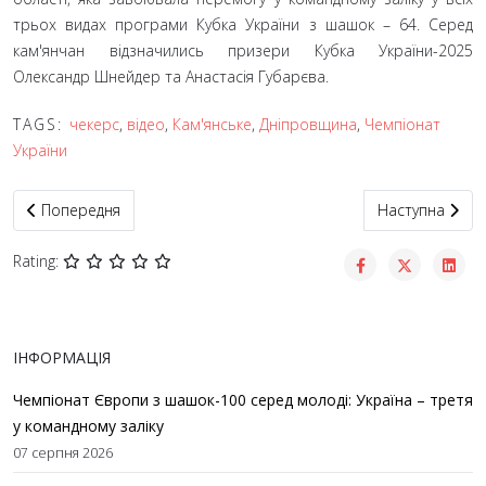
трьох видах програми Кубка України з шашок – 64. Серед
кам'янчан відзначились призери Кубка України-2025
Олександр Шнейдер та Анастасія Губарєва.
TAGS:
чекерс
,
відео
,
Кам'янське
,
Дніпровщина
,
Чемпіонат
України
Попередня стаття: Чемпіонат світу – 2025 (блискавична гра) з
Наступна статт
Попередня
Наступна
Rating:
ІНФОРМАЦІЯ
Чемпіонат Європи з шашок-100 серед молоді: Україна – третя
у командному заліку
07 серпня 2026