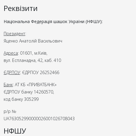
Реквізити
Національна Федерація шашок України (НФШУ):
Президент
:
Яценко Анатолій Васильович
Адреса
: 01601, м.Київ,
вул. Еспланадна, 42, каб. 410
ЄДРПОУ
: ЄДРПОУ 26252466
Банк
: АТ КБ «ПРИВАТБАНК»
ЄДРПОУ банку 14260570,
код банку 305299
р/р №
UA763052990000026001026708043
НФШУ