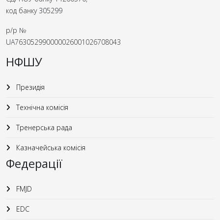
код банку 305299
р/р №
UA763052990000026001026708043
НФШУ
Президія
Технічна комісія
Тренерська рада
Казначейська комісія
Федерації
FMJD
EDC