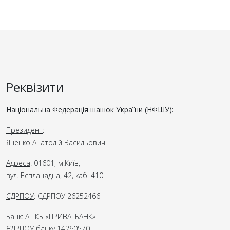
Реквізити
Національна Федерація шашок України (НФШУ):
Президент
:
Яценко Анатолій Васильович
Адреса
: 01601, м.Київ,
вул. Еспланадна, 42, каб. 410
ЄДРПОУ
: ЄДРПОУ 26252466
Банк
: АТ КБ «ПРИВАТБАНК»
ЄДРПОУ банку 14260570,