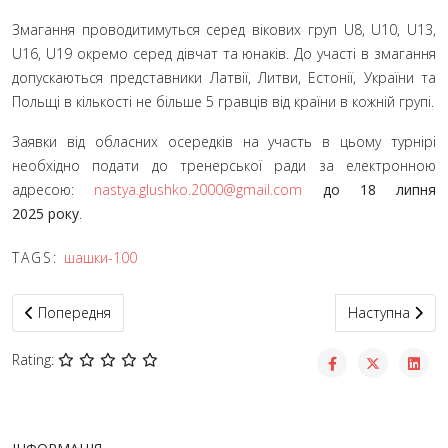
Змагання проводитимуться серед вікових груп U8, U10, U13,
U16, U19 окремо серед дівчат та юнаків. До участі в змагання
допускаються представники Латвії, Литви, Естонії, України та
Польщі в кількості не більше 5
гравців від країни в кожній групі.
Заявки від обласних осередків на участь в цьому турнірі
необхідно подати до тренерської ради за електронною
адресою:
nastya.glushko.2000@gmail.com
до 18
липня
2025
року
.
TAGS:
шашки-100
Попередня стаття: Анонс. Турнір з шашок-64 памʼяті Василя Па
Наступна статт
Попередня
Наступна
Rating: