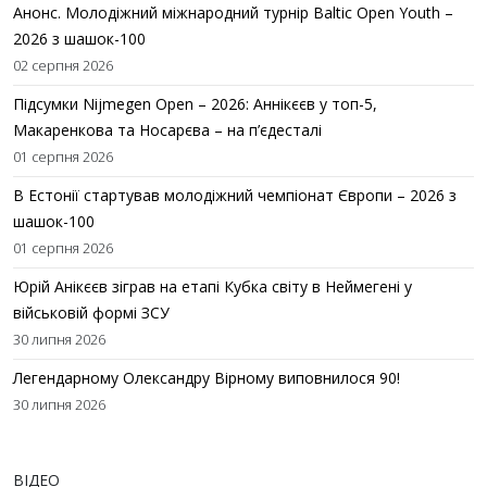
Анонс. Молодіжний міжнародний турнір Baltic Open Youth –
2026 з шашок-100
02 серпня 2026
Підсумки Nijmegen Open – 2026: Аннікєєв у топ-5,
Макаренкова та Носарєва – на п’єдесталі
01 серпня 2026
В Естонії стартував молодіжний чемпіонат Європи – 2026 з
шашок-100
01 серпня 2026
Юрій Анікєєв зіграв на етапі Кубка світу в Неймегені у
військовій формі ЗСУ
30 липня 2026
Легендарному Олександру Вірному виповнилося 90!
30 липня 2026
ВІДЕО