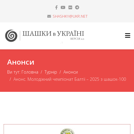
SHASHKY@UKR.NET
Анонси
Ви тут:
Головна
Турнір
Анонси
Анонс. Молодіжний чемпіонат Балтії – 2025 з шашок-100