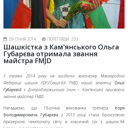
09 СІЧНЯ 2014
ПЕРЕГЛЯДИ: 203
Шашкістка з Кам'янського Ольга
Губарєва отримала звання
майстра FMJD
У травні 2014 року на засіданні виконкому Міжнародної
Федерації шашок (IDF)/Секції-64 FMJD нашій землячці
Ользі
Губарєвій
з Дніпродзержинська (нині
– Кам'янське) присвоєно
звання майстер FMJD.
Нагадаємо, що 19-річна вихованка тренера
Ігоря
Володимировича Губарєва
у 2013 році стала бронзовою
призеркою чемпіонату світу в класичній грі з шашок-64