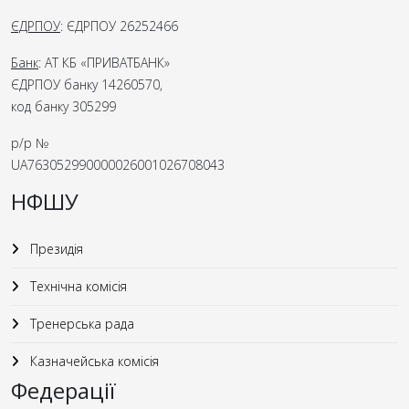
ЄДРПОУ
: ЄДРПОУ 26252466
Банк
: АТ КБ «ПРИВАТБАНК»
ЄДРПОУ банку 14260570,
код банку 305299
р/р №
UA763052990000026001026708043
НФШУ
Президія
Технічна комісія
Тренерська рада
Казначейська комісія
Федерації