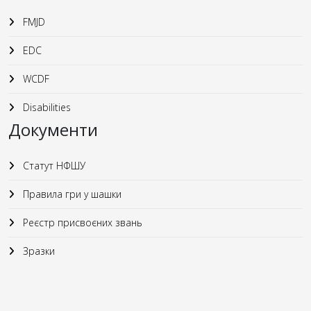
FMJD
EDC
WCDF
Disabilities
Документи
Статут НФШУ
Правила гри у шашки
Реєстр присвоєних звань
Зразки