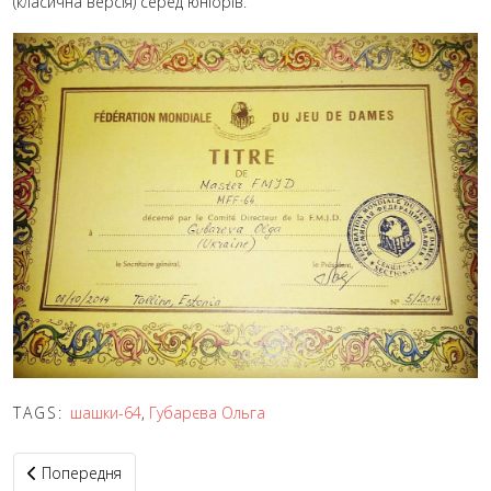
(класична версія) серед юніорів.
TAGS:
шашки-64
,
Губарєва Ольга
Попередня стаття: Дарина Скороход з Херсону стала майстро
Попередня