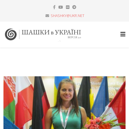
SHASHKY@UKR.NET