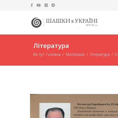
Література
Ви тут:
Головна
Матеріали
Література
К