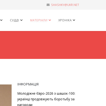
SHASHKY@UKR.NET
СУДДІ
МАТЕРІАЛИ
ХРОНІКА
ІНФОРМАЦІЯ
Молодіжне Євро-2026 з шашок-100:
українці продовжують боротьбу за
нагороди