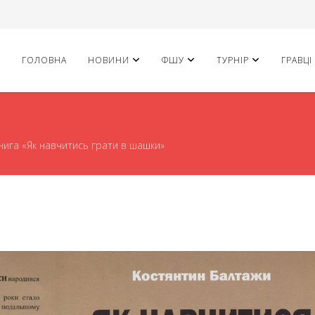
ГОЛОВНА
НОВИНИ
ФШУ
ТУРНІР
ГРАВЦІ
нига «Як навчитись грати в шашки»