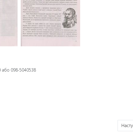
0 або 098-5040538
Насту
Насту