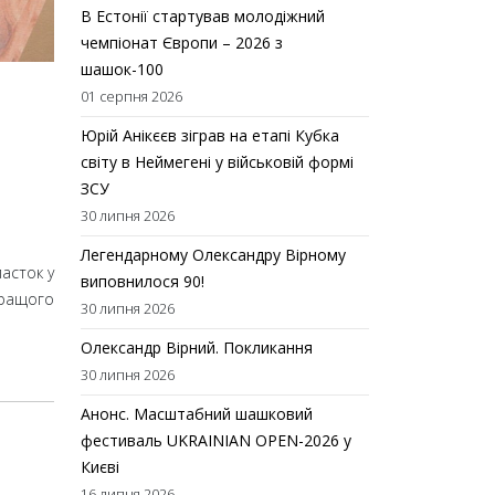
В Естонії стартував молодіжний
чемпіонат Європи – 2026 з
шашок-100
01 серпня 2026
Юрій Анікєєв зіграв на етапі Кубка
світу в Неймегені у військовій формі
ЗСУ
30 липня 2026
Легендарному Олександру Вірному
пасток у
виповнилося 90!
кращого
30 липня 2026
Олександр Вірний. Покликання
30 липня 2026
Анонс. Масштабний шашковий
фестиваль UKRAINIAN OPEN-2026 у
Києві
16 липня 2026