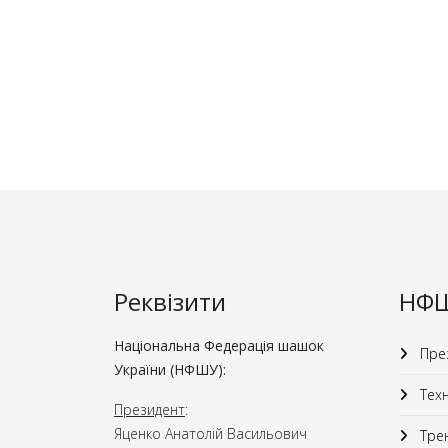
Реквізити
НФ
Національна Федерація шашок
През
України (НФШУ):
Техн
Президент
:
Яценко Анатолій Васильович
Трен