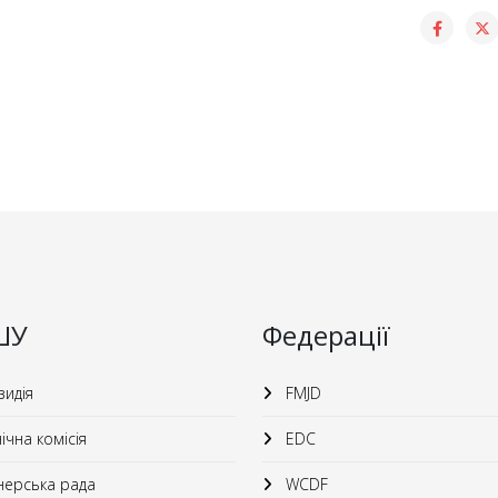
ШУ
Федерації
идія
FMJD
ічна комісія
EDC
ерська рада
WCDF