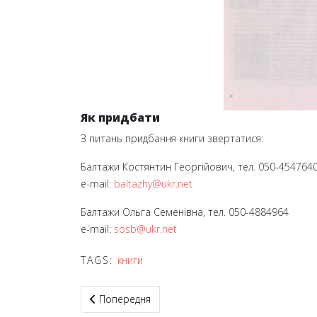
Як придбати
З питань придбання книги звертатися:
Балтажи Костянтин Георгійович, тел. 050-454764
e-mail:
baltazhy@ukr.net
Балтажи Ольга Семенівна, тел. 050-4884964
e-mail:
sosb@ukr.net
TAGS:
книги
Попередня стаття: Книга «У шашки грають усі»
Попередня