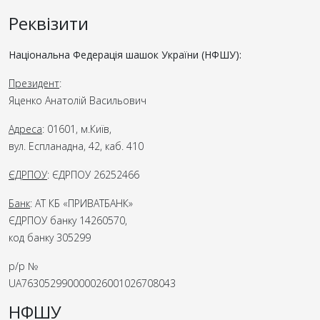
Реквізити
Національна Федерація шашок України (НФШУ):
Президент
:
Яценко Анатолій Васильович
Адреса
: 01601, м.Київ,
вул. Еспланадна, 42, каб. 410
ЄДРПОУ
: ЄДРПОУ 26252466
Банк
: АТ КБ «ПРИВАТБАНК»
ЄДРПОУ банку 14260570,
код банку 305299
р/р №
UA763052990000026001026708043
НФШУ