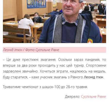
Леонід Іткін / Фото Суспільне Рівне
– Це дуже престижні змагання. Оскільки зараз пандемія, то
вперше за два роки проходить у нас цей турнір. Спортсмени
задоволені звичайно. Хочеться зіграти, націлююсь на медаль,
буду старатися, – каже учасник змагань з Рівного
Леонід Іткін
.
Триватиме чемпіонат з шашок-100 до 28-го травня.
Джерело:
Суспільне Рівне