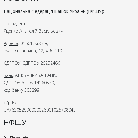
Національна Федерація шашок України (НФШУ):
Президент
:
Яценко Анатолій Васильович
Адреса
: 01601, м.Київ,
вул. Еспланадна, 42, каб. 410
ЄДРПОУ
: ЄДРПОУ 26252466
Банк
: АТ КБ «ПРИВАТБАНК»
ЄДРПОУ банку 14260570,
код банку 305299
р/р №
UA763052990000026001026708043
НФШУ