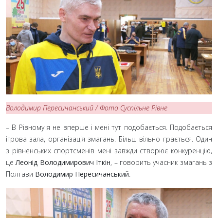
Володимир Пересичанський / Фото Суспільне Рівне
– В Рівному я не вперше і мені тут подобається. Подобається
ігрова зала, організація змагань. Більш вільно грається. Один
з рівненських спортсменів мені завжди створює конкуренцію,
це
Леонід Володимирович Іткін
, – говорить учасник змагань з
Полтави
Володимир Пересичанський
.