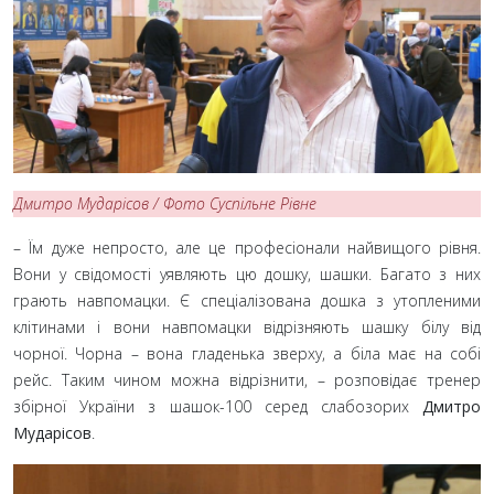
Дмитро Мударісов / Фото Суспільне Рівне
– Їм дуже непросто, але це професіонали найвищого рівня.
Вони у свідомості уявляють цю дошку, шашки. Багато з них
грають навпомацки. Є спеціалізована дошка з утопленими
клітинами і вони навпомацки відрізняють шашку білу від
чорної. Чорна – вона гладенька зверху, а біла має на собі
рейс. Таким чином можна відрізнити, – розповідає тренер
збірної України з шашок-100 серед слабозорих
Дмитро
Мударісов
.