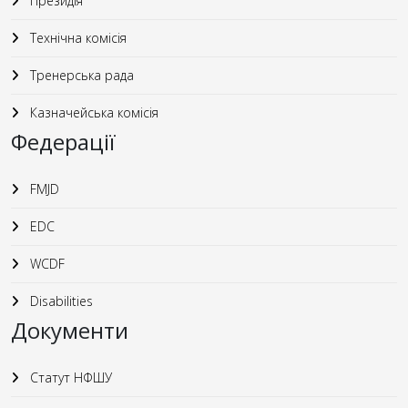
Президія
Технічна комісія
Тренерська рада
Казначейська комісія
Федерації
FMJD
EDC
WCDF
Disabilities
Документи
Статут НФШУ