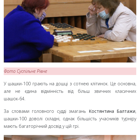
Фото Суспільне Рівне
У шашки-100 грають на дошці з сотнею клітинок. Це основна,
але не єдина відмінність від більш звичних класичних
шашок-64.
За словами головного судді змагань
Костянтина Балтажи
,
шашки-100 доволі складні, однак більшість учасників турніру
мають багаторічний досвід у цій грі.