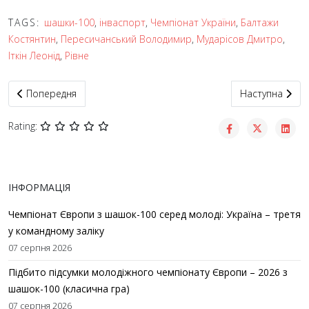
TAGS:
шашки-100
,
інваспорт
,
Чемпіонат України
,
Балтажи
Костянтин
,
Пересичанський Володимир
,
Мударісов Дмитро
,
Іткін Леонід
,
Рівне
Попередня стаття: На Яворівщині створено Громадську орган
Наступна стат
Попередня
Наступна
Rating:
ІНФОРМАЦІЯ
Чемпіонат Європи з шашок-100 серед молоді: Україна – третя
у командному заліку
07 серпня 2026
Підбито підсумки молодіжного чемпіонату Європи – 2026 з
шашок-100 (класична гра)
07 серпня 2026