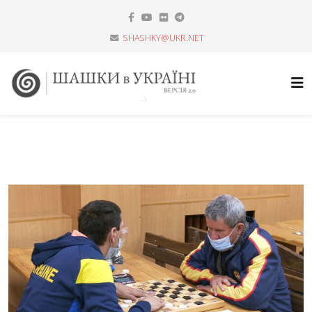
SHASHKY@UKR.NET