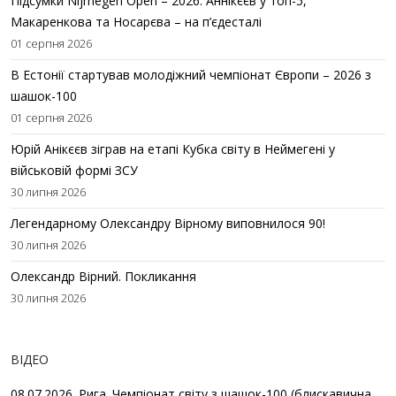
Підсумки Nijmegen Open – 2026: Аннікєєв у топ-5,
Макаренкова та Носарєва – на п’єдесталі
01 серпня 2026
В Естонії стартував молодіжний чемпіонат Європи – 2026 з
шашок-100
01 серпня 2026
Юрій Анікєєв зіграв на етапі Кубка світу в Неймегені у
військовій формі ЗСУ
30 липня 2026
Легендарному Олександру Вірному виповнилося 90!
30 липня 2026
Олександр Вірний. Покликання
30 липня 2026
ВІДЕО
08.07.2026. Рига. Чемпіонат світу з шашок-100 (блискавична