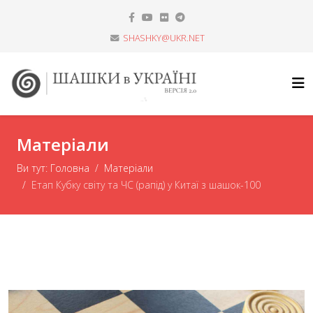
SHASHKY@UKR.NET
Матеріали
Ви тут:
Головна
Матеріали
Етап Кубку світу та ЧС (рапід) у Китаї з шашок-100