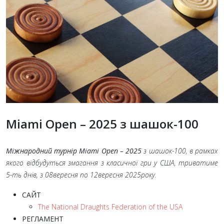
Miami Open – 2025 з шашок-100
Міжнародний турнір Miami Open – 2025
з шашок-100, в рамках
якого відбудуться змагання з класичної гри у США, триватиме
5-ть днів, з 08
вересня по 12
вересня 2025
року.
САЙТ
The National Draughts Federation of the USA
РЕГЛАМЕНТ