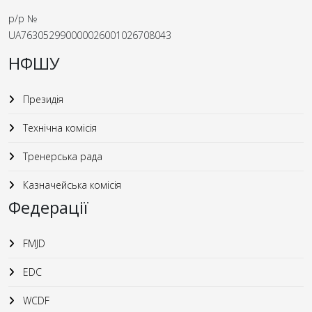
р/р №
UA763052990000026001026708043
НФШУ
Президія
Технічна комісія
Тренерська рада
Казначейська комісія
Федерації
FMJD
EDC
WCDF