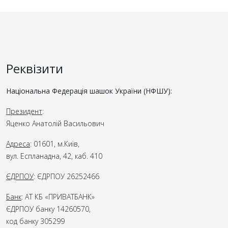
Реквізити
Національна Федерація шашок України (НФШУ):
Президент
:
Яценко Анатолій Васильович
Адреса
: 01601, м.Київ,
вул. Еспланадна, 42, каб. 410
ЄДРПОУ
: ЄДРПОУ 26252466
Банк
: АТ КБ «ПРИВАТБАНК»
ЄДРПОУ банку 14260570,
код банку 305299