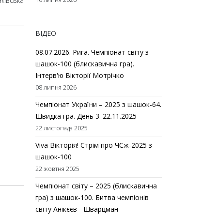
ківська
ВІДЕО
08.07.2026. Рига. Чемпіонат світу з
шашок-100 (блискавична гра).
Інтерв'ю Вікторії Мотрічко
08 липня 2026
Чемпіонат України – 2025 з шашок-64.
Швидка гра. День 3. 22.11.2025
22 листопада 2025
Viva Вікторія! Стрім про ЧСж-2025 з
шашок-100
22 жовтня 2025
Чемпіонат світу – 2025 (блискавична
гра) з шашок-100. Битва чемпіонів
світу Анікєєв - Шварцман