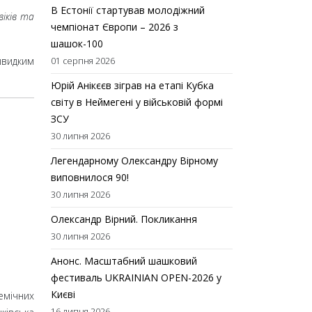
В Естонії стартував молодіжний
віків та
чемпіонат Європи – 2026 з
шашок-100
швидким
01 серпня 2026
Юрій Анікєєв зіграв на етапі Кубка
світу в Неймегені у військовій формі
ЗСУ
30 липня 2026
Легендарному Олександру Вірному
виповнилося 90!
30 липня 2026
Олександр Вірний. Покликання
30 липня 2026
Анонс. Масштабний шашковий
фестиваль UKRAINIAN OPEN-2026 у
Києві
емічних
16 липня 2026