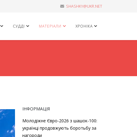
SHASHKY@UKR.NET
СУДДІ
МАТЕРІАЛИ
ХРОНІКА
ІНФОРМАЦІЯ
Молодіжне Євро-2026 з шашок-100:
українці продовжують боротьбу за
нагороди