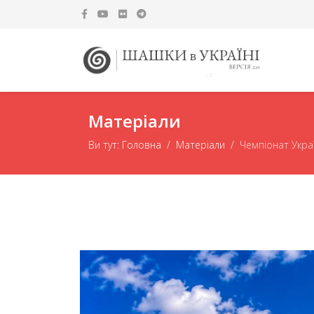
Матеріали
Ви тут:
Головна
Матеріали
Чемпіонат Укра