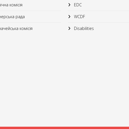
ічна комісія
EDC
ерська рада
WCDF
ачейська комісія
Disabilities