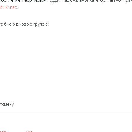
остянтин Георгійович
(суддя Національної категорії, Івано-Фран
@ukr.net
).
отрібною віковою групою:
тсмену!