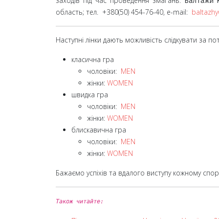
заходів під час проведення змагань:
Балтажи К
область; тел. +380(50) 454-76-40, e-mail:
baltazhy
Наступні лінки дають можливість слідкувати за п
класична гра
чоловіки:
MEN
жінки:
WOMEN
швидка гра
чоловіки:
MEN
жінки:
WOMEN
блискавична гра
чоловіки:
MEN
жінки:
WOMEN
Бажаємо успіхів та вдалого виступу кожному спор
Також читайте: