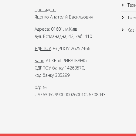
Техн
Президент
:
Яценко Анатолій Васильович
Трен
Адреса
: 01601, м.Київ,
Казн
вул. Еспланадна, 42, каб. 410
ЄДРПОУ
: ЄДРПОУ 26252466
Банк
: АТ КБ «ПРИВАТБАНК»
ЄДРПОУ банку 14260570,
код банку 305299
р/р №
UA763052990000026001026708043