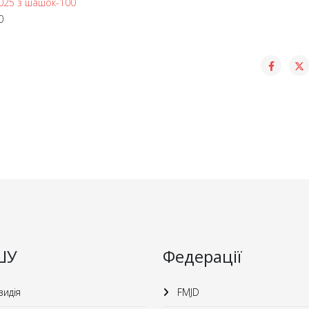
2025 з шашок-100
0
ШУ
Федерації
идія
FMJD