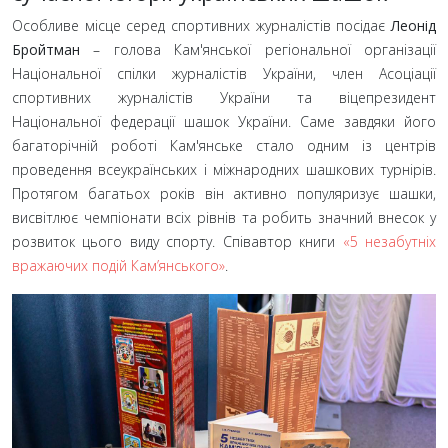
Особливе місце серед спортивних журналістів посідає
Леонід
Бройтман
– голова Кам'янської регіональної організації
Національної спілки журналістів України, член Асоціації
спортивних журналістів України та віцепрезидент
Національної федерації шашок України. Саме завдяки його
багаторічній роботі Кам'янське стало одним із центрів
проведення всеукраїнських і міжнародних шашкових турнірів.
Протягом багатьох років він активно популяризує шашки,
висвітлює чемпіонати всіх рівнів та робить значний внесок у
розвиток цього виду спорту. Співавтор книги
«5 незабутніх
вражаючих подій Кам’янського»
.