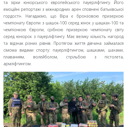
та зірки юніорського європейського пауерліфтингу. Його
емоційні репортажі з міжнародних арен сповнені батьківської
гордості». Нагадаємо, що Віра є бронзовою призеркою
чемпіонату Європи з шашок-100 серед жінок у шашках-100 та
чемпіонкою Європи, срібною призеркою чемпіонату світу
серед юніорок з пауерліфтингу. Має велику кількість нагород
та відзнак різних рівнів. Протягом життя дівчина займалася
сімома видами спорту: пауерліфтингом, шашками, шахами,
плаванням, волейболом, стрільбою з пістолета,
армліфтингом.