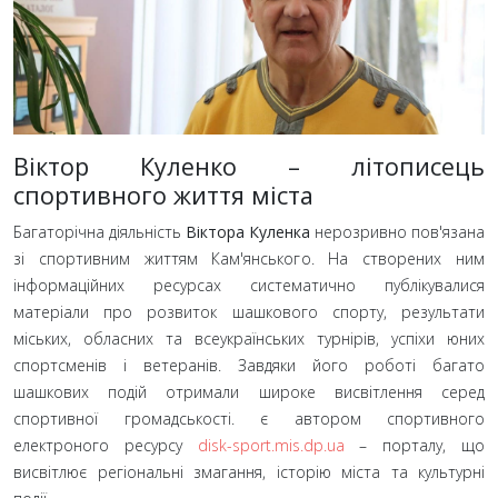
Віктор Куленко – літописець
спортивного життя міста
Багаторічна діяльність
Віктора Куленка
нерозривно пов'язана
зі спортивним життям Кам'янського. На створених ним
інформаційних ресурсах систематично публікувалися
матеріали про розвиток шашкового спорту, результати
міських, обласних та всеукраїнських турнірів, успіхи юних
спортсменів і ветеранів. Завдяки його роботі багато
шашкових подій отримали широке висвітлення серед
спортивної громадськості. є автором спортивного
електроного ресурсу
disk-sport.mis.dp.ua
– порталу, що
висвітлює регіональні змагання, історію міста та культурні