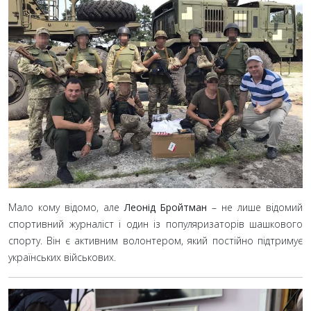
Мало кому відомо, але
Леонід Бройтман
– не лише відомий
спортивний журналіст і один із популяризаторів шашкового
спорту. Він є активним волонтером, який постійно підтримує
українських військових.