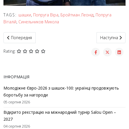
TAGS:
шашки
,
Попруга Віра
,
Бройтман Леонід
,
Попруга
Віталій
,
Синельников Микола
Попередня стаття: Стартував етап Кубку світу Riga Open – 2026 
Наступна статт
Попередня
Наступна
Rating:
ІНФОРМАЦІЯ
Молодіжне Євро-2026 з шашок-100: українці продовжують
боротьбу за нагороди
05 серпня 2026
Відкрито реєстрацію на міжнародний турнір Salou Open –
2027
04 серпня 2026