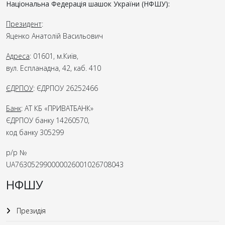
Національна Федерація шашок України (НФШУ):
Президент
:
Яценко Анатолій Васильович
Адреса
: 01601, м.Київ,
вул. Еспланадна, 42, каб. 410
ЄДРПОУ
: ЄДРПОУ 26252466
Банк
: АТ КБ «ПРИВАТБАНК»
ЄДРПОУ банку 14260570,
код банку 305299
р/р №
UA763052990000026001026708043
НФШУ
Президія