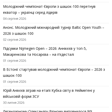
Молодіжний чемпіонат Європи з шашок-100 перетнув
екватор – українці серед лідерів
04 серпня 2026
Анонс. Молодіжний міжнародний турнір Baltic Open Youth –
2026 з шашок-100
02 серпня 2026
Підсумки Nijmegen Open – 2026: Аннікєєв у топ-5,
Макаренкова та Носарєва – на п’єдесталі
01 серпня 2026
В Естонії стартував молодіжний чемпіонат Європи – 2026 з
шашок-100
01 серпня 2026
Юрій Анікєєв зіграв на етапі Кубка світу в Неймегені у
військовій формі ЗСУ
30 липня 2026
Легендарному Олександру Вірному виповнилося 90!