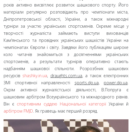
років активно висвітлює розвиток шашкового спорту. Його
матеріали регулярно розповідають про чемпіонати міста,
Дніпропетровської області, України, а також міжнародні
турніри за участю українських спортсменів. Окреме місце у
творчості журналіста займають виступи вихованців
Кам'янського та провідних українських шашкістів України на
чемпіонатах Європи і світу. Завдяки його публікаціям широке
коло читачів знайомиться з досягненнями українських
спортсменів, а результати турнірів оперативно стають
надбанням шашкової спільноти. Розрозбник шашкових
ресурсів
shashky.in.ua
,
draughts.com.ua
, а також електронних
ЗМІ спортивної направленості
sports.dp.ua
,
power.dp.ua
.
Окрім активної журналістської діяльності, В.Попруга є
шашковим арбітром Всеукраїнського та міжнародного рівнів.
Він є
спортивним суддею Національної категорії
України й
арбітром FMJD
. Як гравець має перший розряд.