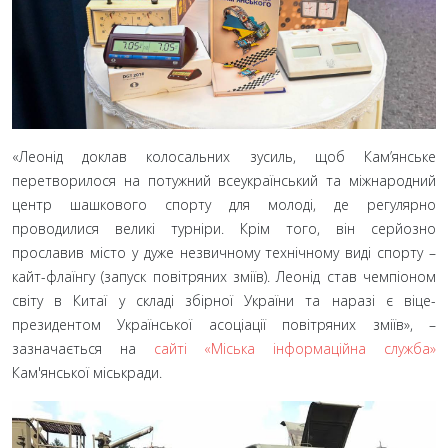
«Леонід доклав колосальних зусиль, щоб Кам’янське
перетворилося на потужний всеукраїнський та міжнародний
центр шашкового спорту для молоді, де регулярно
проводилися великі турніри. Крім того, він серйозно
прославив місто у дуже незвичному технічному виді спорту –
кайт-флаїнгу (запуск повітряних зміїв). Леонід став чемпіоном
світу в Китаї у складі збірної України та наразі є віце-
президентом Української асоціації повітряних зміїв», –
зазначається на
сайті «Міська інформаційна служба»
Кам'янської міськради.