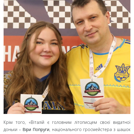
Крім того, «Віталій є головним літописцем своєї видатної
доньки –
Віри Попруги
, національного гросмейстера з шашок