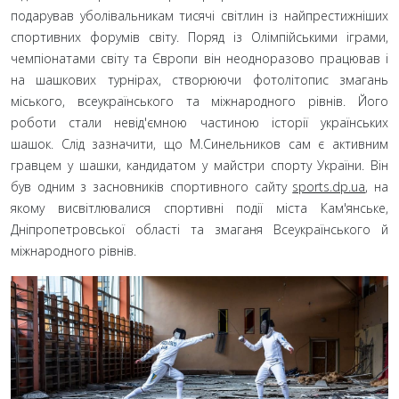
подарував уболівальникам тисячі світлин із найпрестижніших
спортивних форумів світу. Поряд із Олімпійськими іграми,
чемпіонатами світу та Європи він неодноразово працював і
на шашкових турнірах, створюючи фотолітопис змагань
міського, всеукраїнського та міжнародного рівнів. Його
роботи стали невід'ємною частиною історії українських
шашок. Слід зазначити, що М.Синельников сам є активним
гравцем у шашки, кандидатом у майстри спорту України. Він
був одним з засновників спортивного сайту
sports.dp.ua
, на
якому висвітлювалися спортивні події міста Кам'янське,
Дніпропетровської області та змаганя Всеукраїнського й
міжнародного рівнів.