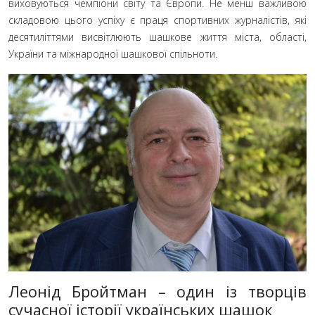
виховуються чемпіони світу та Європи. Не менш важливою
складовою цього успіху є праця спортивних журналістів, які
десятиліттями висвітлюють шашкове життя міста, області,
України та міжнародної шашкової спільноти.
Леонід Бройтман – один із творців
сучасної історії українських шашок