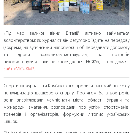
«Під час великої війни Віталій активно займається
волонтерством: як журналіст він регулярно їздить на передову
(зокрема, на Куп’янський напрямок), щоб передавати допомогу
та дрони захисникам-металургам, за потреби
використовуючи захисне спорядження НСЖУ», – повідомляє
сайт «МІС» КМР
.
Спортивні журналісти Кам'янського зробили вагомий внесок у
популяризацію шашкового спорту. Протягом багатьох років
вони висвітлювали чемпіонати міста, області, України та
міжнародні змагання, розповідали про успіхи спортсменів,
тренерів і організаторів, формуючи літопис українських
шашок.