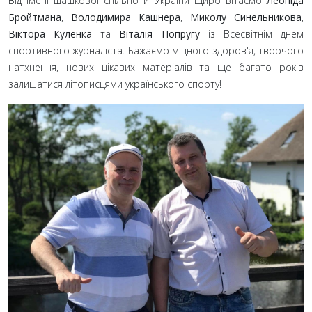
Від імені шашкової спільноти України щиро вітаємо
Леоніда
Бройтмана
,
Володимира Кашнера
,
Миколу Синельникова
,
Віктора Куленка
та
Віталія Попругу
із Всесвітнім днем
спортивного журналіста. Бажаємо міцного здоров'я, творчого
натхнення, нових цікавих матеріалів та ще багато років
залишатися літописцями українського спорту!