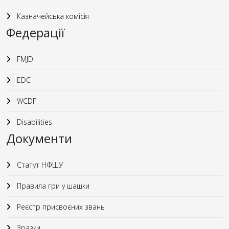
Казначейська комісія
Федерації
FMJD
EDC
WCDF
Disabilities
Документи
Статут НФШУ
Правила гри у шашки
Реєстр присвоєних звань
Зразки