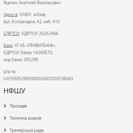
Яценко Анатолій Васильович
Адреса
: 01601, м.Київ,
вул. Еспланадна, 42, каб. 410
ЄДРПОУ
: ЄДРПОУ 26252466
Банк
: АТ КБ «ПРИВАТБАНК»
ЄДРПОУ банку 14260570,
код банку 305299
р/р №
UA763052990000026001026708043
НФШУ
Президія
Технічна комісія
Тренерська рада