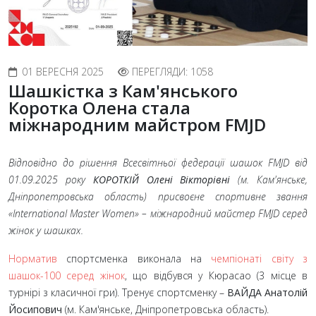
01 ВЕРЕСНЯ 2025
ПЕРЕГЛЯДИ: 1058
Шашкістка з Кам'янського
Коротка Олена стала
міжнародним майстром FMJD
Відповідно до рішення Всесвітньої федерації шашок FMJD від
01.09.2025 року
КОРОТКІЙ Олені Вікторівні
(м. Кам'янське,
Дніпропетровська область) присвоєне спортивне звання
«International Master Women» – міжнародний майстер FMJD серед
жінок у шашках.
Норматив
спортсменка виконала на
чемпіонаті світу з
шашок-100 серед жінок
, що відбувся у Кюрасао (3 місце в
турнірі з класичної гри). Тренує спортсменку –
ВАЙДА Анатолій
Йосипович
(м. Кам'янське, Дніпропетровська область).