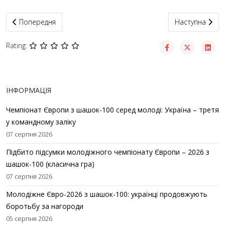
Попередня стаття: Шашкістка з Іршави Мойсей Катерина стал
Наступна стат
Попередня
Наступна
Rating:
ІНФОРМАЦІЯ
Чемпіонат Європи з шашок-100 серед молоді: Україна – третя
у командному заліку
07 серпня 2026
Підбито підсумки молодіжного чемпіонату Європи – 2026 з
шашок-100 (класична гра)
07 серпня 2026
Молодіжне Євро-2026 з шашок-100: українці продовжують
боротьбу за нагороди
05 серпня 2026