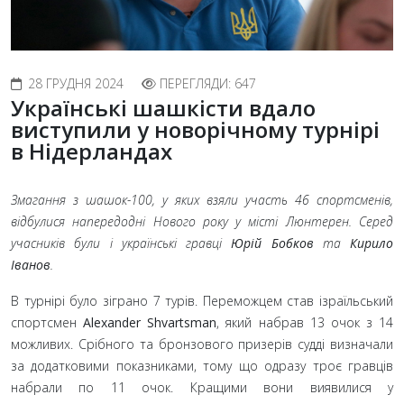
28 ГРУДНЯ 2024
ПЕРЕГЛЯДИ: 647
Українські шашкісти вдало
виступили у новорічному турнірі
в Нідерландах
Змагання з шашок-100, у яких взяли участь 46 спортсменів,
відбулися напередодні Нового року у місті Люнтерен. Серед
учасників були і українські гравці
Юрій Бобков
та
Кирило
Іванов
.
В турнірі було зіграно 7 турів. Переможцем став ізраїльський
спортсмен
Alexander Shvartsman
, який набрав 13 очок з 14
можливих. Срібного та бронзового призерів судді визначали
за додатковими показниками, тому що одразу троє гравців
набрали по 11 очок. Кращими вони виявилися у