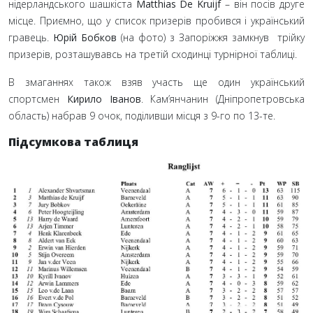
нідерландського шашкіста
Matthias De Kruijf
– він посів друге
місце. Приємно, що у список призерів пробився і український
гравець.
Юрій Бобков
(на фото) з Запоріжжя замкнув трійку
призерів, розташувавсь на третій сходинці турнірної таблиці.
В змаганнях також взяв участь ще один український
спортсмен
Кирило Іванов
. Кам’янчанин (Дніпропетровська
область) набрав 9 очок, поділивши місця з 9-го по 13-те.
Підсумкова таблиця