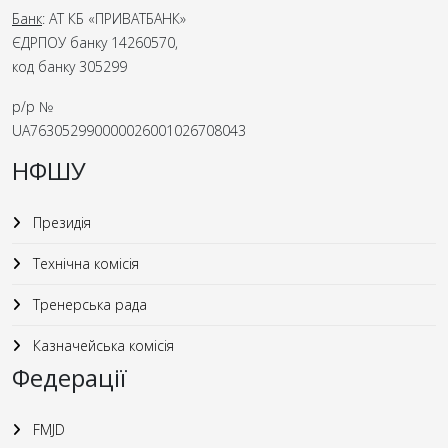
Банк
: АТ КБ «ПРИВАТБАНК»
ЄДРПОУ банку 14260570,
код банку 305299
р/р №
UA763052990000026001026708043
НФШУ
Президія
Технічна комісія
Тренерська рада
Казначейська комісія
Федерації
FMJD