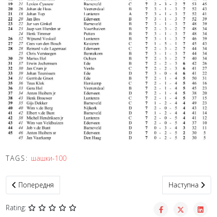
TAGS:
шашки-100
Попередня стаття: Київська федерація шашок підбила підсумки
Наступна статт
Попередня
Наступна
Rating: