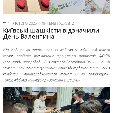
14 ЛЮТОГО 2025
ПЕРЕГЛЯДИ: 842
Київські шашкісти відзначили
День Валентина
«Чи любите ви шашки так, як любимо їх ми?» – під таким
гаслом пройшло тематичне тренування шашкістів ДЮСШ
«Авангард» напередодні Дня святого Валентина. Звичні шашки
замінили печивом та цукерками у вигляді сердечок, а вирішення
комбінацій винагороджувалося тематичними солодощами.
Також відбувся міні-турнір «Закохані в шашки».