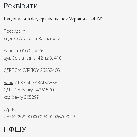
Реквізити
Національна Федерація шашок України (НФШУ):
Президент
:
Яценко Анатолій Васильович
Адреса
: 01601, м.Київ,
вул. Еспланадна, 42, каб. 410
ЄДРПОУ
: ЄДРПОУ 26252466
Банк
: АТ КБ «ПРИВАТБАНК»
ЄДРПОУ банку 14260570,
код банку 305299
р/р №
UA763052990000026001026708043
НФШУ