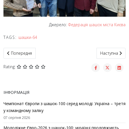
Джерело:
Федерація шашок міста Києва
TAGS:
шашки-64
Попередня стаття: У Камʼянському стартував Кубок України – 
Наступна статт
Попередня
Наступна
Rating:
ІНФОРМАЦІЯ
Чемпіонат Європи з шашок-100 серед молоді: Україна – третя
у командному заліку
07 серпня 2026
Молодіжне Євро-2026 з шашок-100: українці продовжують