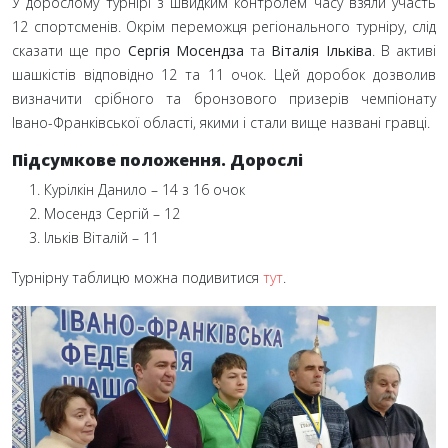
У дорослому турнірі з швидким контролем часу взяли участь
12 спортсменів. Окрім переможця регіонального турніру, слід
сказати ще про
Сергія Мосендза
та
Віталія Ільківа
. В активі
шашкістів відповідно 12 та 11 очок. Цей доробок дозволив
визначити срібного та бронзового призерів чемпіонату
Івано-Франківської області, якими і стали вище названі гравці.
Підсумкове положення. Дорослі
Курілкін Данило – 14 з 16 очок
Мосендз Сергій – 12
Ільків Віталій – 11
Турнірну таблицю можна подивитися
тут
.