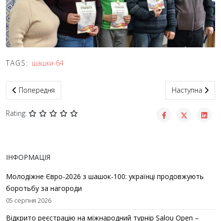
TAGS:
шашки-64
Попередня стаття: Помер міжнародний гросмейстер із Сенега
Наступна статт
Попередня
Наступна
Rating:
ІНФОРМАЦІЯ
Молодіжне Євро-2026 з шашок-100: українці продовжують
боротьбу за нагороди
05 серпня 2026
Відкрито реєстрацію на міжнародний турнір Salou Open –