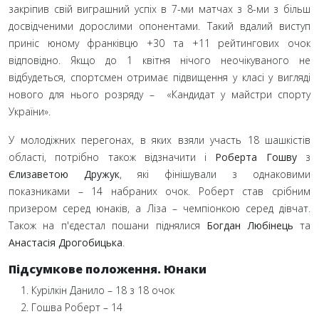
закріпив свій виграшний успіх в 7-ми матчах з 8-ми з більш
досвідченими дорослими опонентами. Такий вдалий виступ
приніс юному франківцю +30 та +11 рейтингових очок
відповідно. Якщо до 1 квітня нічого неочікуваного не
відбудеться, спортсмен отримає підвищення у класі у вигляді
нового для нього розряду – «Кандидат у майстри спорту
України».
У молодіжних перегонах, в яких взяли участь 18 шашкістів
області, потрібно також відзначити і
Роберта Гошву
з
Єлизаветою Дружук
, які фінішували з однаковими
показниками
– 14 набраних очок. Роберт став срібним
призером серед юнаків, а Ліза
– чемпіонкою серед дівчат.
Також на п'єдестал пошани піднялися
Богдан Любінець
та
Анастасія Дрогобицька
.
Підсумкове положення. Юнаки
Курілкін Данило – 18 з 18 очок
Гошва Роберт – 14