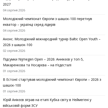
2027
04 серпня 2026
Молодіжний чемпіонат Європи з шашок-100 перетнув
екватор – українці серед лідерів
04 серпня 2026
Анонс. Молодіжний міжнародний турнір Baltic Open Youth –
2026 з шашок-100
02 серпня 2026
Підсумки Nijmegen Open – 2026: Аннікєєв у топ-5,
Макаренкова та Носарєва – на п’єдесталі
01 серпня 2026
В Естонії стартував молодіжний чемпіонат Європи – 2026 з
шашок-100
01 серпня 2026
Юрій Анікєєв зіграв на етапі Кубка світу в Неймегені у
військовій формі ЗСУ