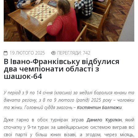
19 ЛЮТОГО 2025
ПЕРЕГЛЯДИ: 742
В Івано-Франківську відбулися
два чемпіонати області з
шашок-64
У період з 9 по 14 січня (класика) за медалі боролися юнаки та
дівчата регіону, з 8 по 9 лютого (рапід) 2025 року – чоловіки
та жінки. Головний суддя змагань –
Костянтин Балтажи
.
Дуже гарно в обох турнірах зіграв
Данило Курілкін
, який
спочатку у 9-ти турах за швейцарською системою виграв всі
свої партії у більш юних візаві, а згодом, через місяць,