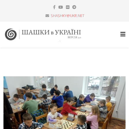
SHASHKY@UKR.NET