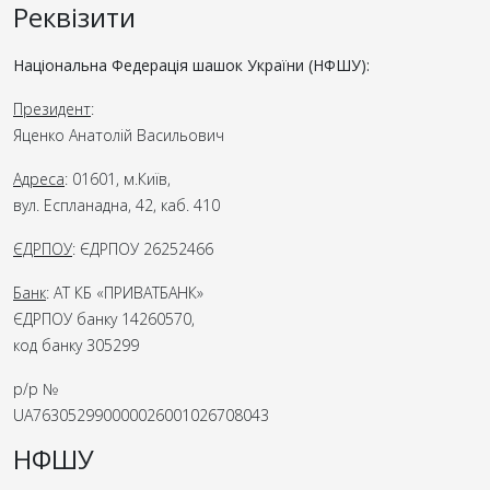
Реквізити
Національна Федерація шашок України (НФШУ):
Президент
:
Яценко Анатолій Васильович
Адреса
: 01601, м.Київ,
вул. Еспланадна, 42, каб. 410
ЄДРПОУ
: ЄДРПОУ 26252466
Банк
: АТ КБ «ПРИВАТБАНК»
ЄДРПОУ банку 14260570,
код банку 305299
р/р №
UA763052990000026001026708043
НФШУ