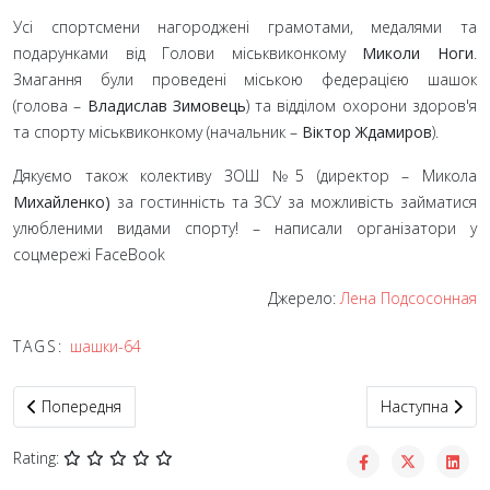
Усі спортсмени нагороджені грамотами, медалями та
подарунками від Голови міськвиконкому
Миколи Ноги
.
Змагання були проведені міською федерацією шашок
(голова
–
Владислав Зимовець
) та відділом охорони здоров'я
та спорту міськвиконкому (начальник
–
Віктор Ждамиров
).
Дякуємо також колективу ЗОШ №5 (директор
– Микола
Михайленко)
за гостинність та ЗСУ за можливість займатися
улюбленими видами спорту! – написали організатори у
соцмережі FaceBook
Джерело:
Лена Подсосонная
TAGS:
шашки-64
Попередня стаття: У Кривому Розі фінішував багатоденний чем
Наступна статт
Попередня
Наступна
Rating: