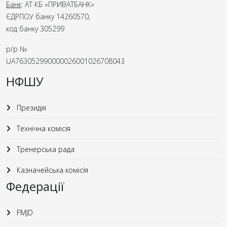
Банк
: АТ КБ «ПРИВАТБАНК»
ЄДРПОУ банку 14260570,
код банку 305299
р/р №
UA763052990000026001026708043
НФШУ
Президія
Технічна комісія
Тренерська рада
Казначейська комісія
Федерації
FMJD