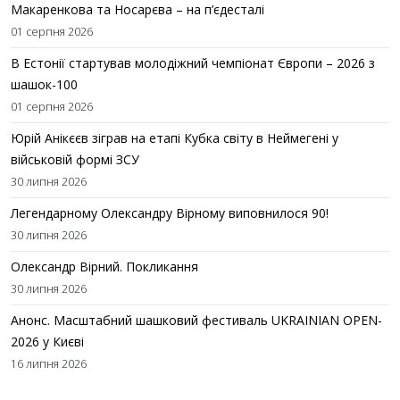
Макаренкова та Носарєва – на п’єдесталі
01 серпня 2026
В Естонії стартував молодіжний чемпіонат Європи – 2026 з
шашок-100
01 серпня 2026
Юрій Анікєєв зіграв на етапі Кубка світу в Неймегені у
військовій формі ЗСУ
30 липня 2026
Легендарному Олександру Вірному виповнилося 90!
30 липня 2026
Олександр Вірний. Покликання
30 липня 2026
Анонс. Масштабний шашковий фестиваль UKRAINIAN OPEN-
2026 у Києві
16 липня 2026