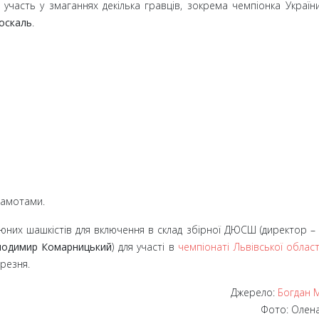
участь у змаганнях декілька гравців, зокрема чемпіонка Украї
оскаль
.
рамотами.
 юних шашкістів для включення в склад збірної ДЮСШ (директор
–
одимир Комарницький
) для участі в
чемпіонаті Львівської област
резня.
Джерело:
Богдан 
Фото: Олена