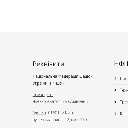
Реквізити
НФ
Національна Федерація шашок
През
України (НФШУ):
Техн
Президент
:
Яценко Анатолій Васильович
Трен
Адреса
: 01601, м.Київ,
Казн
вул. Еспланадна, 42, каб. 410