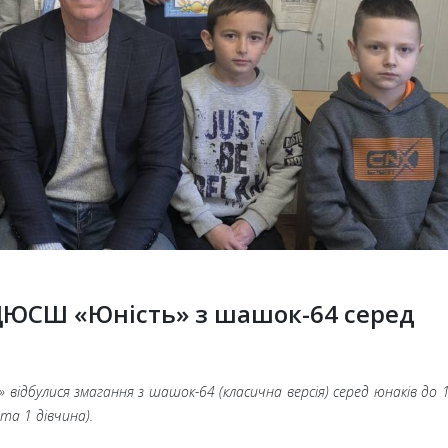
ДЮСШ «Юність» з шашок-64 серед
відбулися змагання з шашок-64 (класична версія) серед юнаків до 
 та 1
дівчина).