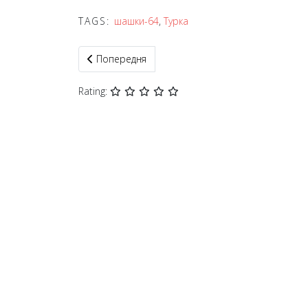
TAGS:
шашки-64
,
Турка
Попередня стаття: У Вінниці відбувся чемпіонат
Попередня
Rating: