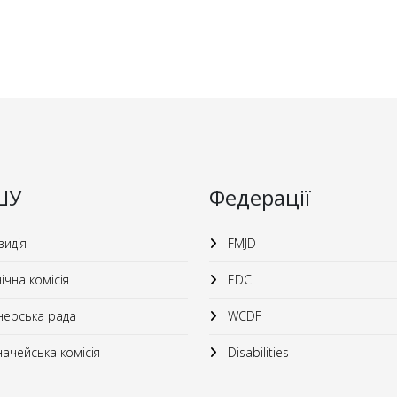
ШУ
Федерації
идія
FMJD
ічна комісія
EDC
ерська рада
WCDF
ачейська комісія
Disabilities