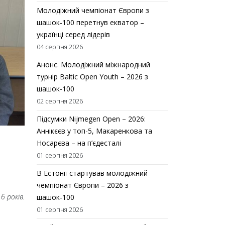
Молодіжний чемпіонат Європи з
шашок-100 перетнув екватор –
українці серед лідерів
04 серпня 2026
Анонс. Молодіжний міжнародний
турнір Baltic Open Youth – 2026 з
шашок-100
02 серпня 2026
Підсумки Nijmegen Open – 2026:
Аннікєєв у топ-5, Макаренкова та
Носарєва – на п’єдесталі
01 серпня 2026
В Естонії стартував молодіжний
чемпіонат Європи – 2026 з
16
років.
шашок-100
01 серпня 2026