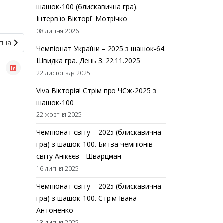
шашок-100 (блискавична гра).
Інтерв'ю Вікторії Мотрічко
08 липня 2026
пна стаття: Фелікс Шепель та Ольга Губарєва – володарі Кубку Укра
пна
Чемпіонат України – 2025 з шашок-64.
Швидка гра. День 3. 22.11.2025
22 листопада 2025
Viva Вікторія! Стрім про ЧСж-2025 з
шашок-100
22 жовтня 2025
Чемпіонат світу – 2025 (блискавична
гра) з шашок-100. Битва чемпіонів
світу Анікєєв - Шварцман
16 липня 2025
Чемпіонат світу – 2025 (блискавична
гра) з шашок-100. Стрім Івана
Антоненко
13 липня 2025