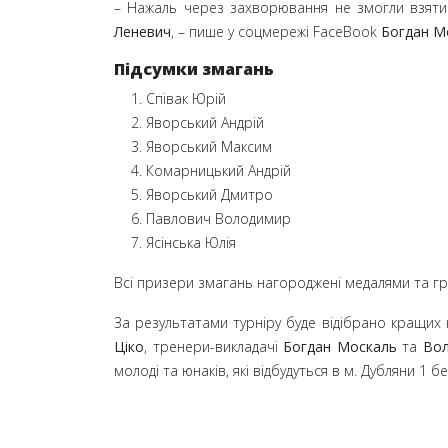
– Нажаль через захворювання не змогли взяти 
Леневич
,
– пише у соцмережі FaceBook
Богдан М
Підсумки змагань
Співак Юрій
Яворський Андрій
Яворський Максим
Комарницький Андрій
Яворський Дмитро
Павлович Володимир
Ясінська Юлія
Всі призери змагань нагороджені медалями та г
За результатами турніру буде відібрано кращих
Ціко
, тренери-викладачі
Богдан Москаль
та
Вол
молоді та юнаків, які відбудуться в м. Дубляни 1
бе