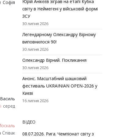
Юрій Анікєєв зіграв на етапі Кубка
ни
Софія
світу в Неймегені у військовій формі
ЗСУ
30 липня 2026
Легендарному Олександру Вірному
виповнилося 90!
30 липня 2026
Олександр Вірний. Покликання
30 липня 2026
Анонс. Масштабний шашковий
фестиваль UKRAINIAN OPEN-2026 у
Києві
Василь
16 липня 2026
і
серед
ВІДЕО
Москаль
 Співак
08.07.2026. Рига. Чемпіонат світу з