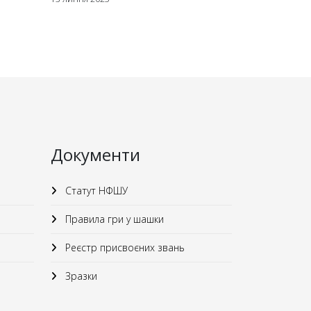
Документи
Статут НФШУ
Правила гри у шашки
Реєстр присвоєних звань
Зразки