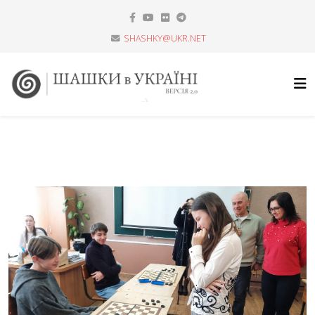
SHASHKY@UKR.NET