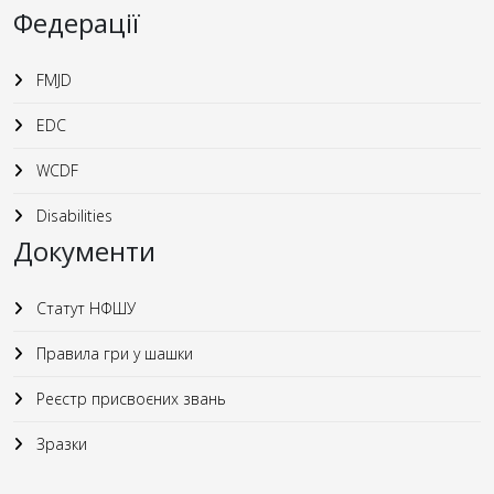
Федерації
FMJD
EDC
WCDF
Disabilities
Документи
Статут НФШУ
Правила гри у шашки
Реєстр присвоєних звань
Зразки