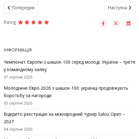
Попередня стаття: На Закарпатті відбувся молодіжний особис
Наступна статт
Попередня
Наступна
Rating:
ІНФОРМАЦІЯ
Чемпіонат Європи з шашок-100 серед молоді: Україна – третя
у командному заліку
07 серпня 2026
Молодіжне Євро-2026 з шашок-100: українці продовжують
боротьбу за нагороди
05 серпня 2026
Відкрито реєстрацію на міжнародний турнір Salou Open –
2027
04 серпня 2026