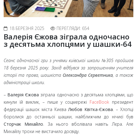
18 БЕРЕЗНЯ 2025
ПЕРЕГЛЯДИ: 654
Валерія Єжова зіграла одночасно
з десятьма хлопцями у шашки-64
Сеанс одночасної гри з учнями київської школи №305 пройшов
18
березня 2025
року. Захід відбувся за запрошенням учителя
історії та права, шашкіста
Олександра Серветника
, а також
адміністрації школи.
–
Валерія Єжова
зіграла одночасно з десятьма хлопцями, що
кинули їй виклик,
– пише у соцмережі
FaceBook
президент
федерації шашок міста Києва
Любов Квітка-Єжова
.
– Хлопці
боролися до останньої шашки, найближчим до нічиєї був
Сторчак Михайло
. За нього вболівала навіть Лєра. Але
Михайлу трохи не вистачило досвіду.