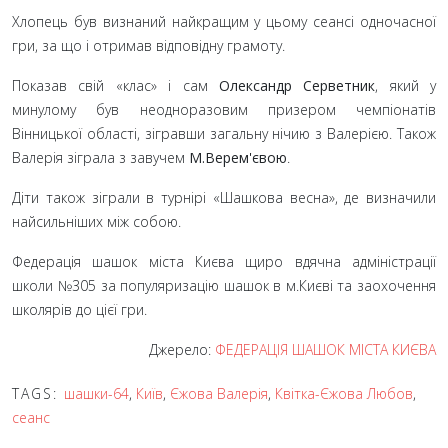
Хлопець був визнаний найкращим у цьому сеансі одночасної
гри, за що і отримав відповідну грамоту.
Показав свій «клас» і сам
Олександр Серветник
, який у
минулому був неодноразовим призером чемпіонатів
Вінницької області, зігравши загальну нічию з Валерією. Також
Валерія зіграла з завучем
М.Верем'євою
.
Діти також зіграли в турнірі «Шашкова весна», де визначили
найсильніших між собою.
Федерація шашок міста Києва щиро вдячна адміністрації
школи №305 за популяризацію шашок в м.Києві та заохочення
школярів до цієї гри.
Джерело:
ФЕДЕРАЦІЯ ШАШОК МІСТА КИЄВА
TAGS:
шашки-64
,
Київ
,
Єжова Валерія
,
Квітка-Єжова Любов
,
сеанс