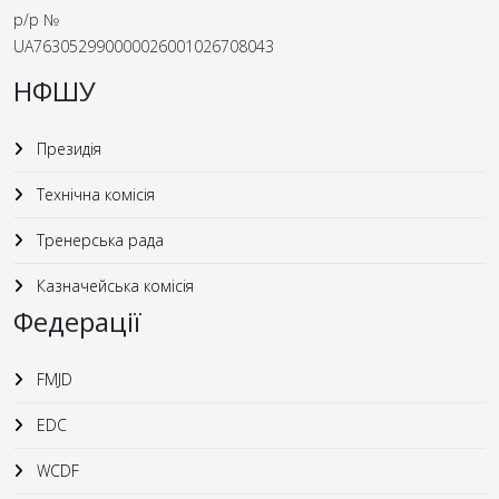
р/р №
UA763052990000026001026708043
НФШУ
Президія
Технічна комісія
Тренерська рада
Казначейська комісія
Федерації
FMJD
EDC
WCDF