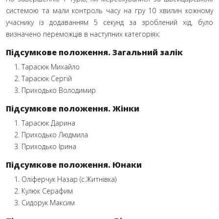
системою та мали контроль часу на гру 10
хвилин кожному
учаснику із додаванням 5
секунд за зроблений хід, було
визначено переможців в наступних категоріях:
Підсумкове положення. Загальний залік
Тарасюк Михайло
Тарасюк Сергій
Приходько Володимир
Підсумкове положення. Жінки
Тарасюк Дарина
Приходько Людмила
Приходько Ірина
Підсумкове положення. Юнаки
Оліферчук Назар (с.Житнівка)
Кулюк Серафим
Сидорук Максим