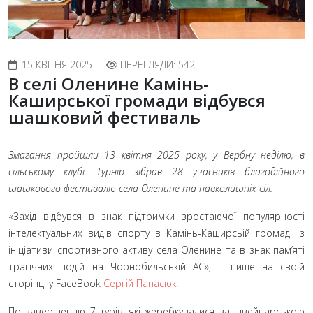
15 КВІТНЯ 2025
ПЕРЕГЛЯДИ: 542
В селі Оленине Камінь-
Каширської громади відбувся
шашковий фестиваль
Змагання пройшли 13 квітня 2025 року, у Вербну неділю, в
сільському клубі. Турнір зібрав 28
учасників благодійного
шашкового фестивалю села Оленине та навколишніх сіл.
«Захід відбувся в знак підтримки зростаючої популярності
інтелектуальних видів спорту в Камінь-Каширсьій громаді, з
ініціативи спортивного активу села Оленине та в знак пам’яті
трагічних подій на Чорнобильській АС»,
– пише на своїй
сторінці у FaceBook
Сергій Панасюк
.
По завершенню 7
турів, які жеребкувалися за швейцарською