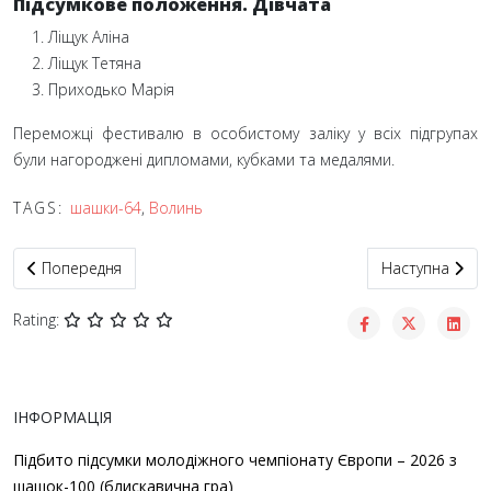
Підсумкове положення. Дівчата
Ліщук Аліна
Ліщук Тетяна
Приходько Марія
Переможці фестивалю в особистому заліку у всіх підгрупах
були нагороджені дипломами, кубками та медалями.
TAGS:
шашки-64
,
Волинь
Попередня стаття: Матвєй Колєсніков виборов Кубок України –
Наступна стат
Попередня
Наступна
Rating:
ІНФОРМАЦІЯ
Підбито підсумки молодіжного чемпіонату Європи – 2026 з
шашок-100 (блискавична гра)