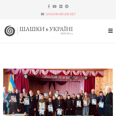
SHASHKY@UKR.NET