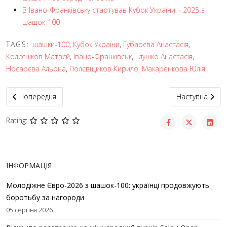
В Івано-Франківську стартував Кубок України – 2025 з
шашок-100
TAGS:
шашки-100
,
Кубок України
,
Губарєва Анастасія
,
Колєсніков Матвєй
,
Івано-Франківськ
,
Глушко Анастасія
,
Носарєва Альона
,
Полєвщиков Кирило
,
Макаренкова Юлія
Попередня стаття: Юлія Макаренкова та Анастасія Глушко вибо
Наступна статт
Попередня
Наступна
Rating:
ІНФОРМАЦІЯ
Молодіжне Євро-2026 з шашок-100: українці продовжують
боротьбу за нагороди
05 серпня 2026