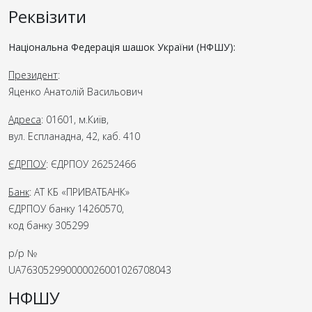
Реквізити
Національна Федерація шашок України (НФШУ):
Президент
:
Яценко Анатолій Васильович
Адреса
: 01601, м.Київ,
вул. Еспланадна, 42, каб. 410
ЄДРПОУ
: ЄДРПОУ 26252466
Банк
: АТ КБ «ПРИВАТБАНК»
ЄДРПОУ банку 14260570,
код банку 305299
р/р №
UA763052990000026001026708043
НФШУ