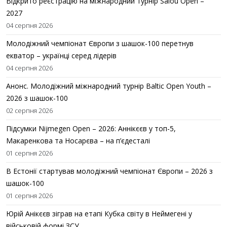
Відкрито реєстрацію на міжнародний турнір Salou Open –
2027
04 серпня 2026
Молодіжний чемпіонат Європи з шашок-100 перетнув
екватор – українці серед лідерів
04 серпня 2026
Анонс. Молодіжний міжнародний турнір Baltic Open Youth –
2026 з шашок-100
02 серпня 2026
Підсумки Nijmegen Open – 2026: Аннікєєв у топ-5,
Макаренкова та Носарєва – на п’єдесталі
01 серпня 2026
В Естонії стартував молодіжний чемпіонат Європи – 2026 з
шашок-100
01 серпня 2026
Юрій Анікєєв зіграв на етапі Кубка світу в Неймегені у
військовій формі ЗСУ