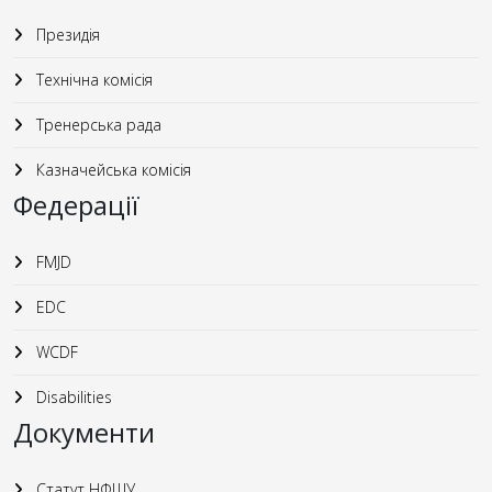
Президія
Технічна комісія
Тренерська рада
Казначейська комісія
Федерації
FMJD
EDC
WCDF
Disabilities
Документи
Статут НФШУ