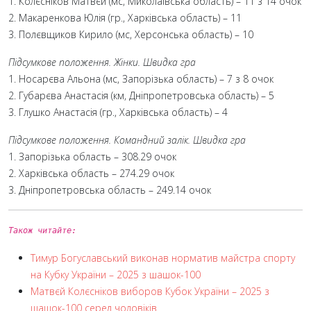
1. Колєсніков Матвєй (мс, Миколаївська область) – 11 з 14 очок
2. Макаренкова Юлія (гр., Харківська область) – 11
3. Полєвщиков Кирило (мс, Херсонська область) – 10
Підсумкове положення. Жінки. Швидка гра
1. Носарєва Альона (мс, Запорізька область) – 7 з 8 очок
2. Губарєва Анастасія (км, Дніпропетровська область) – 5
3. Глушко Анастасія (гр., Харківська область) – 4
Підсумкове положення. Командний залік. Швидка гра
1. Запорізька область – 308.29 очок
2. Харківська область – 274.29 очок
3. Дніпропетровська область – 249.14 очок
Також читайте:
Тимур Богуславський виконав норматив майстра спорту
на Кубку України – 2025 з шашок-100
Матвєй Колєсніков виборов Кубок України – 2025 з
шашок-100 серед чоловіків