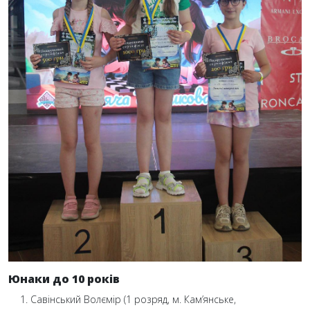
Юнаки до 10 років
Савінський Волємір (1 розряд, м. Кам’янське,