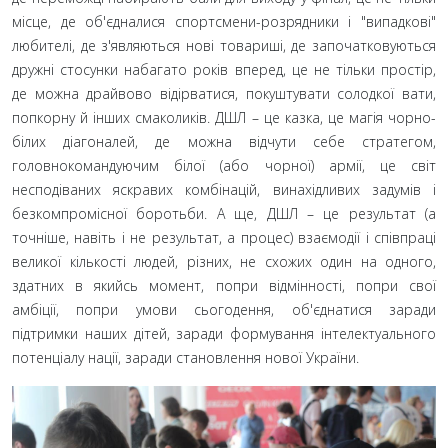
місце, де об'єдналися спортсмени-розрядники і "випадкові"
любителі, де з'являються нові товариші, де започатковуються
дружні стосунки набагато років вперед, це не тільки простір,
де можна драйвово відірватися, покуштувати солодкої вати,
попкорну й інших смаколиків. ДШЛ – це казка, це магія чорно-
білих діагоналей, де можна відчути себе стратегом,
головнокомандуючим білої (або чорної) армії, це світ
несподіваних яскравих комбінацій, винахідливих задумів і
безкомпромісної боротьби. А ще, ДШЛ – це результат (а
точніше, навіть і не результат, а процес) взаємодії і співпраці
великої кількості людей, різних, не схожих один на одного,
здатних в якийсь момент, попри відмінності, попри свої
амбіції, попри умови сьогодення, об'єднатися заради
підтримки наших дітей, заради формування інтелектуального
потенціалу нації, заради становлення нової України.