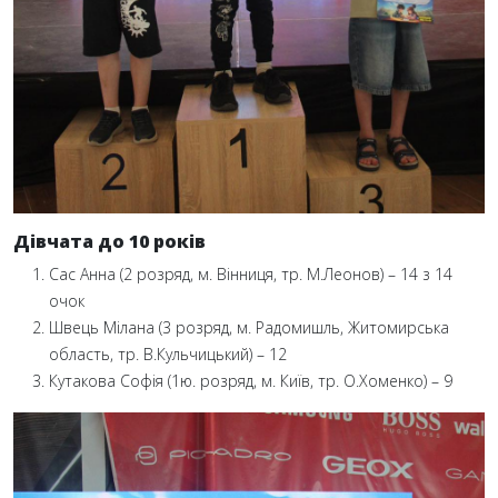
Дівчата до 10 років
Сас Анна (2 розряд, м. Вінниця, тр. М.Леонов) – 14 з 14
очок
Швець Мілана (3 розряд, м. Радомишль, Житомирська
область, тр. В.Кульчицький) – 12
Кутакова Софія (1ю. розряд, м. Київ, тр. О.Хоменко) – 9