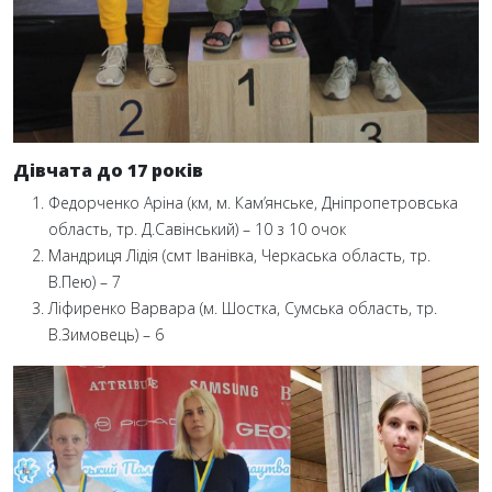
Дівчата до 17 років
Федорченко Аріна (км, м. Кам’янське, Дніпропетровська
область, тр. Д.Савінський) – 10 з 10 очок
Мандриця Лідія (смт Іванівка, Черкаська область, тр.
В.Пею) – 7
Ліфиренко Варвара (м. Шостка, Сумська область, тр.
В.Зимовець) – 6