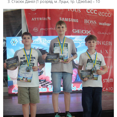
Стасюк Даніїл (1 розряд, м. Луцьк, тр. І.Дзюбак) – 10