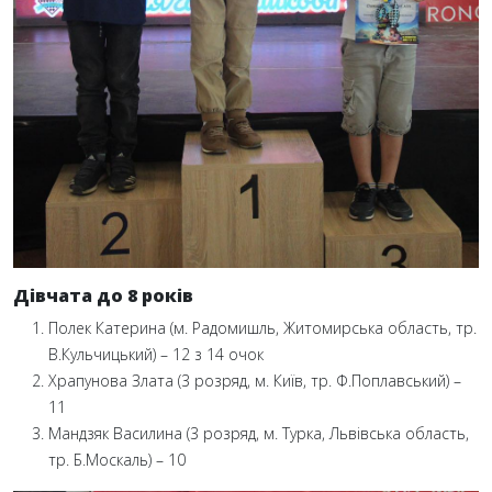
Дівчата до 8 років
Полек Катерина (м. Радомишль, Житомирська область, тр.
В.Кульчицький) – 12 з 14 очок
Храпунова Злата (3 розряд, м. Київ, тр. Ф.Поплавський) –
11
Мандзяк Василина (3 розряд, м. Турка, Львівська область,
тр. Б.Москаль) – 10