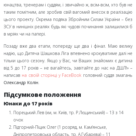
юнацтва, тренерам і суддям, і звичайно ж, всім-всім, хто був не
таким помітним, але зробив свій вагомий внесок в реалізацію
цього проекту. Окрема подяка Збройним Силам України
– без
ЗСУ в нинішніх реаліях будь які чудові починання залишилися б
в мріях чи на папері.
Позаду вже два етапи, попереду ще два і фінал. Маю велику
надію, що Дитяча Шашкова Ліга впевнено крокуватиме далі не
тільки цього сезону. Якщо у Вас, чи Ваших знайомих є дитина
від 5
до 17
років
– не вагайтесь, завітайте до нас на ДШЛ!»
–
написав
на своїй сторінці у FaceBook
головний суддя змагань
Олександр Колін
.
Підсумкове положення
Юнаки до 17 років
Порецький Лев (км, м. Київ, тр. Р.Лєщинський) – 13 з 14
очок
Підгорний-Піцик Олег (1 розряд, м. Кам’янське,
Дніпропетровська область, тр. А.Губарєва) – 11