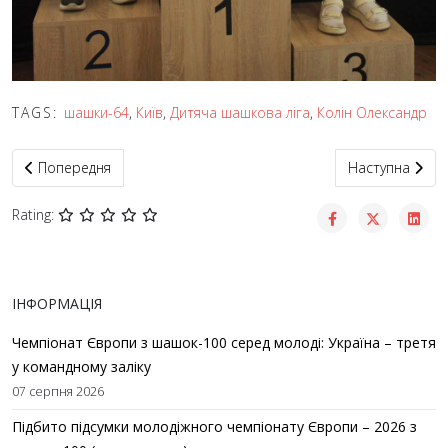
TAGS:
шашки-64
,
Київ
,
Дитяча шашкова ліга
,
Колін Олександр
Попередня стаття: Федерація шашок міста Києва взяла участь 
Наступна статт
Попередня
Наступна
Rating:
ІНФОРМАЦІЯ
Чемпіонат Європи з шашок-100 серед молоді: Україна – третя
у командному заліку
07 серпня 2026
Підбито підсумки молодіжного чемпіонату Європи – 2026 з