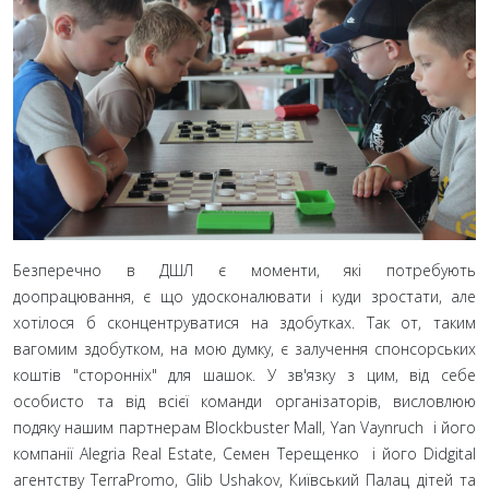
Безперечно в ДШЛ є моменти, які потребують
доопрацювання, є що удосконалювати і куди зростати, але
хотілося б сконцентруватися на здобутках. Так от, таким
вагомим здобутком, на мою думку, є залучення спонсорських
коштів "сторонніх" для шашок. У зв'язку з цим, від себе
особисто та від всієї команди організаторів, висловлюю
подяку нашим партнерам Blockbuster Mall, Yan Vaynruch і його
компанії Alegria Real Estate, Семен Терещенко і його Didgital
агентству TerraPromo, Glib Ushakov, Київський Палац дітей та