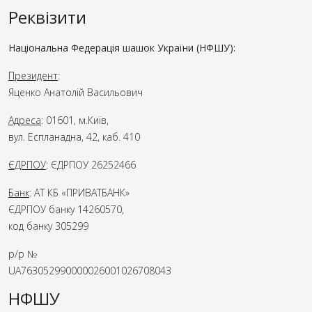
Реквізити
Національна Федерація шашок України (НФШУ):
Президент
:
Яценко Анатолій Васильович
Адреса
: 01601, м.Київ,
вул. Еспланадна, 42, каб. 410
ЄДРПОУ
: ЄДРПОУ 26252466
Банк
: АТ КБ «ПРИВАТБАНК»
ЄДРПОУ банку 14260570,
код банку 305299
р/р №
UA763052990000026001026708043
НФШУ