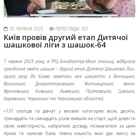
07 ЧЕРВНЯ 2025
ПЕРЕГЛЯДИ: 351
Київ провів другий етап Дитячої
шашкової ліги з шашок-64
7 червня 2025 року, в ТРЦ Блокбастер-Молл столиці, відбулося
грандіозне свято шашок – другий етап Дитячої Шашкової Ліги.
Цього разу до Києва завітали юні шашкісти з Вінницької,
Волинської, Дніпропетровської, Житомирської, Івано-
Франківської, Київської, Львівської, Полтавської, Сумської,
Харківської, Черкаської та Чернігівської областей.
«137 хлопців та дівчат у вікових категоріях вісім, десять,
тринадцять та сімнадцять років вийшли на старт, щоб довести
свою майстерність, набратися досвіду, позмагатися за цінні
призи та залікові бали, певна кількість яких дає змогу за