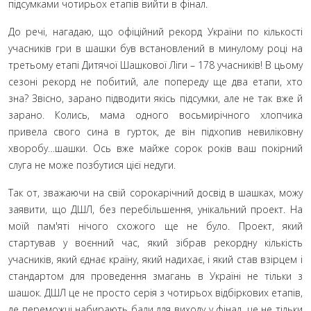
підсумками чотирьох етапів вийти в фінал.
До речі, нагадаю, що офіційний рекорд України по кількості
учасників гри в шашки був встановлений в минулому році на
третьому етапі Дитячої Шашкової Ліги
– 178 учасників! В цьому
сезоні рекорд не побитий, але попереду ще два етапи, хто
зна? Звісно, зарано підводити якісь підсумки, але не так вже й
зарано. Колись, мама одного восьмирічного хлопчика
привела свого сина в гурток, де він підхопив невиліковну
хворобу…шашки. Ось вже майже сорок років ваш покірний
слуга не може позбутися цієї недуги.
Так от, зважаючи на свій сорокарічний досвід в шашках, можу
заявити, що ДШЛ, без перебільшення, унікальний проект. На
моїй пам'яті нічого схожого ще не було. Проект, який
стартував у воєнний час, який зібрав рекордну кількість
учасників, який єднає країну, який надихає, і який став взірцем і
стандартом для проведення змагань в Україні не тільки з
шашок. ДШЛ це не просто серія з чотирьох відбіркових етапів,
де переможці набирають бали для виходу у фінал, це не тільки