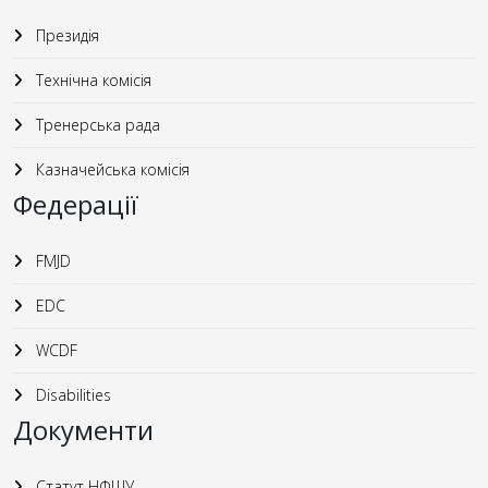
Президія
Технічна комісія
Тренерська рада
Казначейська комісія
Федерації
FMJD
EDC
WCDF
Disabilities
Документи
Статут НФШУ