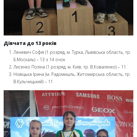
Дівчата до 13 років
Леневич Софія (1 розряд, м. Турка, Львівська область, тр.
Б.Москаль) – 13 з 14 очок
Лисенко Поліна (1 розряд, м. Київ, тр. В.Коваленко) – 11
Новіцька Ірина (м. Радомишль, Житомирська область, тр.
В.Кульчицький) – 11